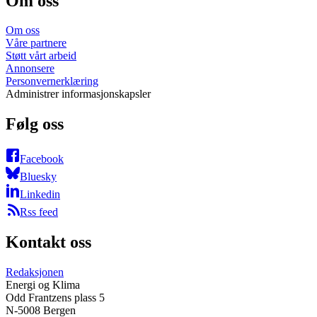
Om oss
Om oss
Våre partnere
Støtt vårt arbeid
Annonsere
Personvernerklæring
Administrer informasjonskapsler
Følg oss
Facebook
Bluesky
Linkedin
Rss feed
Kontakt oss
Redaksjonen
Energi og Klima
Odd Frantzens plass 5
N-5008 Bergen