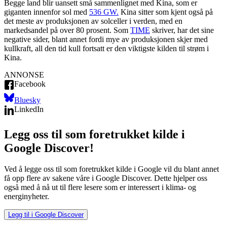
Begge land blir uansett små sammenlignet med Kina, som er
giganten innenfor sol med
536 GW.
Kina sitter som kjent også på
det meste av produksjonen av solceller i verden, med en
markedsandel på over 80 prosent. Som
TIME
skriver, har det sine
negative sider, blant annet fordi mye av produksjonen skjer med
kullkraft, all den tid kull fortsatt er den viktigste kilden til strøm i
Kina.
ANNONSE
Facebook
Bluesky
LinkedIn
Legg oss til som foretrukket kilde i
Google Discover!
Ved å legge oss til som foretrukket kilde i Google vil du blant annet
få opp flere av sakene våre i Google Discover. Dette hjelper oss
også med å nå ut til flere lesere som er interessert i klima- og
energinyheter.
Legg til i Google Discover