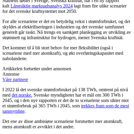
Statnetts søster i Sverige, Svenska kraftnät, har i en ny rapport
kalt
Långsiktig marknadsanalys 2024
lagt fram fire ulike scenarier
for det svenske kraftsystemet mot 2050.
For alle scenariene er det en betydelig vekst i strømforbruket, og det
skyldes at elektrifiseringen i industrien og det svenske samfunnet
generelt går raskt. Nå trengs en samkjørt planlegging av utvikling av
strømnett og infrastruktur for hydrogen, mener Svenska kraftnät.
Det kommer til å bli stort behov for mer fleksibilitet (også i
scenariene med mer atomkraft), og økt overføringskapasitet med
nabolandene.
Artikkelen fortsetter under annonsen
Annonse
Våre partnere
I 2022 lå det svenske strømforbruket på 138 TWh, omtrent på nivå
med
det norske.
Svenske myndigheter har et mål om 300 TWh i
2045, og i den nye rapporten er det de to scenariene som sikter mot
et strømforbruk på 365 TWh i 2045, som
trekkes fram som de mest
sannsynlige
.
Det ene av disse ambisiøse scenariene forutsetter mer atomkraft,
mens atomkraft er avviklet i det andre.