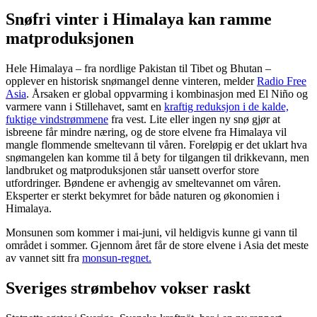
Snøfri vinter i Himalaya kan ramme
matproduksjonen
Hele Himalaya – fra nordlige Pakistan til Tibet og Bhutan –
opplever en historisk snømangel denne vinteren, melder
Radio Free
Asia
. Årsaken er global oppvarming i kombinasjon med El Niño og
varmere vann i Stillehavet, samt en
kraftig reduksjon i de kalde,
fuktige vindstrømmene
fra vest. Lite eller ingen ny snø gjør at
isbreene får mindre næring, og de store elvene fra Himalaya vil
mangle flommende smeltevann til våren. Foreløpig er det uklart hva
snømangelen kan komme til å bety for tilgangen til drikkevann, men
landbruket og matproduksjonen står uansett overfor store
utfordringer. Bøndene er avhengig av smeltevannet om våren.
Eksperter er sterkt bekymret for både naturen og økonomien i
Himalaya.
Monsunen som kommer i mai-juni, vil heldigvis kunne gi vann til
området i sommer. Gjennom året får de store elvene i Asia det meste
av vannet sitt fra
monsun-regnet.
Sveriges strømbehov vokser raskt