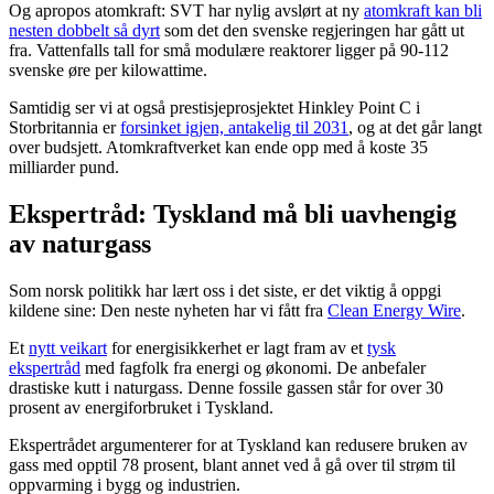
Og apropos atomkraft: SVT har nylig avslørt at ny
atomkraft kan bli
nesten dobbelt så dyrt
som det den svenske regjeringen har gått ut
fra. Vattenfalls tall for små modulære reaktorer ligger på 90-112
svenske øre per kilowattime.
Samtidig ser vi at også prestisjeprosjektet Hinkley Point C i
Storbritannia er
forsinket igjen, antakelig til 2031
, og at det går langt
over budsjett. Atomkraftverket kan ende opp med å koste 35
milliarder pund.
Ekspertråd: Tyskland må bli uavhengig
av naturgass
Som norsk politikk har lært oss i det siste, er det viktig å oppgi
kildene sine: Den neste nyheten har vi fått fra
Clean Energy Wire
.
Et
nytt veikart
for energisikkerhet er lagt fram av et
tysk
ekspertråd
med fagfolk fra energi og økonomi. De anbefaler
drastiske kutt i naturgass. Denne fossile gassen står for over 30
prosent av energiforbruket i Tyskland.
Ekspertrådet argumenterer for at Tyskland kan redusere bruken av
gass med opptil 78 prosent, blant annet ved å gå over til strøm til
oppvarming i bygg og industrien.