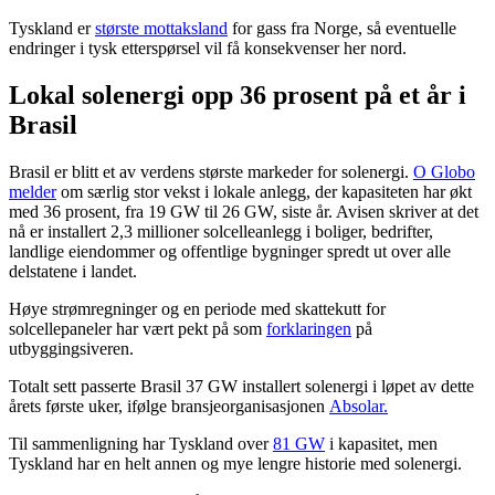
Tyskland er
største mottaksland
for gass fra Norge, så eventuelle
endringer i tysk etterspørsel vil få konsekvenser her nord.
Lokal solenergi opp 36 prosent på et år i
Brasil
Brasil er blitt et av verdens største markeder for solenergi.
O Globo
melder
om særlig stor vekst i lokale anlegg, der kapasiteten har økt
med 36 prosent, fra 19 GW til 26 GW, siste år. Avisen skriver at det
nå er installert 2,3 millioner solcelleanlegg i boliger, bedrifter,
landlige eiendommer og offentlige bygninger spredt ut over alle
delstatene i landet.
Høye strømregninger og en periode med skattekutt for
solcellepaneler har vært pekt på som
forklaringen
på
utbyggingsiveren.
Totalt sett passerte Brasil 37 GW installert solenergi i løpet av dette
årets første uker, ifølge bransjeorganisasjonen
Absolar.
Til sammenligning har Tyskland over
81 GW
i kapasitet, men
Tyskland har en helt annen og mye lengre historie med solenergi.