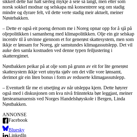
sikkert dette har hatt særleg mykje å seie så langt, men etter som
norsk sokkel modnar og selskapa må konsentrere seg om stadig
mindre og dyrare felt, vil dette verte stadig meir aktuelt, meiner
Nøstebakken.
– Dette er også eit poeng dersom me i Noreg opnar opp for å sjå på
oljepolitikken i samanheng med klimapolitikken. Olje ein gir selskap
incentiv til å utvinne gjennom et for generøst skattesystem, men som
ikkje er lønsam for Noreg, gir samstundes klimagassutslepp. Det vil
auke den samla kostnaden ved denne typen feiljustering i
skatteregimet.
Nøstbakken peikar på at olje som på grunn av eit for lite generøst
skattesystem ikkje vert utnytta sjølv om det ville vore lønsamt,
derimot gir ein liten bonus i form av reduserte klimagassutslepp.
– Eventuelt får me ei utsetjing av når utsleppa kjem. Dette høyrer
også med i diskusjonen om kva nivå friinntekta bør leggjast, meiner
førsteamanuensis ved Norges Handelshøyskole i Bergen, Linda
Nøstbakken.
ANNONSE
Facebook
Bluesky
LinkedIn