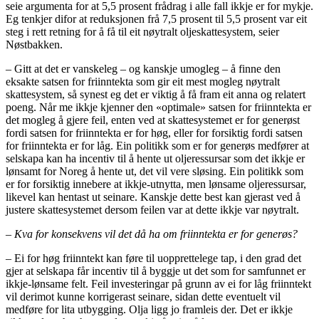
seie argumenta for at 5,5 prosent frådrag i alle fall ikkje er for mykje.
Eg tenkjer difor at reduksjonen frå 7,5 prosent til 5,5 prosent var eit
steg i rett retning for å få til eit nøytralt oljeskattesystem, seier
Nøstbakken.
– Gitt at det er vanskeleg – og kanskje umogleg – å finne den
eksakte satsen for friinntekta som gir eit mest mogleg nøytralt
skattesystem, så synest eg det er viktig å få fram eit anna og relatert
poeng. Når me ikkje kjenner den «optimale» satsen for friinntekta er
det mogleg å gjere feil, enten ved at skattesystemet er for generøst
fordi satsen for friinntekta er for høg, eller for forsiktig fordi satsen
for friinntekta er for låg. Ein politikk som er for generøs medfører at
selskapa kan ha incentiv til å hente ut oljeressursar som det ikkje er
lønsamt for Noreg å hente ut, det vil vere sløsing. Ein politikk som
er for forsiktig innebere at ikkje-utnytta, men lønsame oljeressursar,
likevel kan hentast ut seinare. Kanskje dette best kan gjerast ved å
justere skattesystemet dersom feilen var at dette ikkje var nøytralt.
– Kva for konsekvens vil det då ha om friinntekta er for generøs?
– Ei for høg friinntekt kan føre til uopprettelege tap, i den grad det
gjer at selskapa får incentiv til å byggje ut det som for samfunnet er
ikkje-lønsame felt. Feil investeringar på grunn av ei for låg friinntekt
vil derimot kunne korrigerast seinare, sidan dette eventuelt vil
medføre for lita utbygging. Olja ligg jo framleis der. Det er ikkje