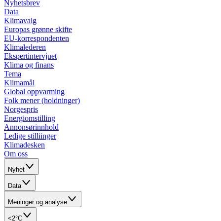
Nyhetsbrev
Data
Klimavalg
Europas grønne skifte
EU-korrespondenten
Klimalederen
Ekspertintervjuet
Klima og finans
Tema
Klimamål
Global oppvarming
Folk mener (holdninger)
Norgespris
Energiomstilling
Annonsørinnhold
Ledige stilliinger
Klimadesken
Om oss
Nyhet
Data
Meninger og analyse
<2°C