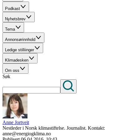
Podkast
Nyhetsbrev
Tema
Annonsørinnhold
Ledige stilliinger
Klimadesken
Om oss
Søk
Anne Jortveit
Nestleder i Norsk klimastiftelse. Journalist. Kontakt:
anne@energiogklima.no
Publisert
06.04.2016, 10:43