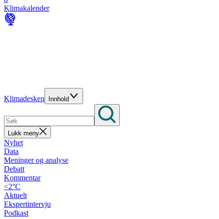
Klimakalender
Klimadesken
Innhold
Lukk meny
Nyhet
Data
Meninger og analyse
Debatt
Kommentar
<2°C
Aktuelt
Ekspertintervju
Podkast