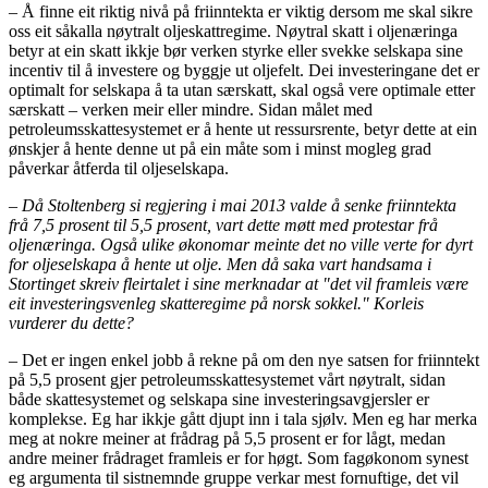
– Å finne eit riktig nivå på friinntekta er viktig dersom me skal sikre
oss eit såkalla nøytralt oljeskattregime. Nøytral skatt i oljenæringa
betyr at ein skatt ikkje bør verken styrke eller svekke selskapa sine
incentiv til å investere og byggje ut oljefelt. Dei investeringane det er
optimalt for selskapa å ta utan særskatt, skal også vere optimale etter
særskatt – verken meir eller mindre. Sidan målet med
petroleumsskattesystemet er å hente ut ressursrente, betyr dette at ein
ønskjer å hente denne ut på ein måte som i minst mogleg grad
påverkar åtferda til oljeselskapa.
– Då Stoltenberg si regjering i mai 2013 valde å senke friinntekta
frå 7,5 prosent til 5,5 prosent, vart dette møtt med protestar frå
oljenæringa. Også ulike økonomar meinte det no ville verte for dyrt
for oljeselskapa å hente ut olje. Men då saka vart handsama i
Stortinget skreiv fleirtalet i sine merknadar at "det vil framleis være
eit investeringsvenleg skatteregime på norsk sokkel." Korleis
vurderer du dette?
– Det er ingen enkel jobb å rekne på om den nye satsen for friinntekt
på 5,5 prosent gjer petroleumsskattesystemet vårt nøytralt, sidan
både skattesystemet og selskapa sine investeringsavgjersler er
komplekse. Eg har ikkje gått djupt inn i tala sjølv. Men eg har merka
meg at nokre meiner at frådrag på 5,5 prosent er for lågt, medan
andre meiner frådraget framleis er for høgt. Som fagøkonom synest
eg argumenta til sistnemnde gruppe verkar mest fornuftige, det vil