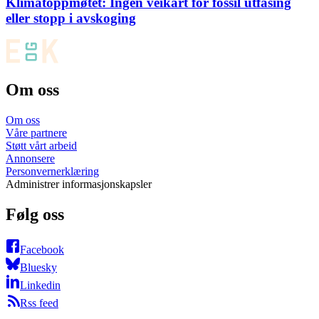
Klimatoppmøtet: Ingen veikart for fossil utfasing
eller stopp i avskoging
Om oss
Om oss
Våre partnere
Støtt vårt arbeid
Annonsere
Personvernerklæring
Administrer informasjonskapsler
Følg oss
Facebook
Bluesky
Linkedin
Rss feed