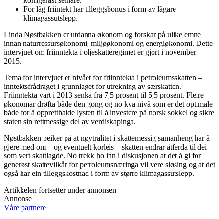
korrigerast seinare.
For låg friintekt har tilleggsbonus i form av lågare
klimagassutslepp.
Linda Nøstbakken er utdanna økonom og forskar på ulike emne
innan naturressursøkonomi, miljøøkonomi og energiøkonomi. Dette
intervjuet om friinntekta i oljeskatteregimet er gjort i november
2015.
Tema for intervjuet er nivået for friinntekta i petroleumsskatten –
inntektsfrådraget i grunnlaget for utrekning av særskatten.
Friinntekta vart i 2013 senka frå 7,5 prosent til 5,5 prosent. Fleire
økonomar drøfta både den gong og no kva nivå som er det optimale
både for å oppretthalde lysten til å investere på norsk sokkel og sikre
staten sin rettmessige del av verdiskapinga.
Nøstbakken peiker på at nøytralitet i skattemessig samanheng har å
gjere med om – og eventuelt korleis – skatten endrar åtferda til dei
som vert skattlagde. No trekk ho inn i diskusjonen at det å gi for
generøst skattevilkår for petroleumsnæringa vil vere sløsing og at det
også har ein tilleggskostnad i form av større klimagassutslepp.
Artikkelen fortsetter under annonsen
Annonse
Våre partnere