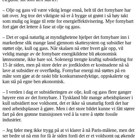
– Olje og gass vil være viktig lenge ennå, helt til det fornybare har
tatt over. Jeg tror det viktigste nå er å bygge ut grønt i så høy takt
som mulig og legge til rette for energieffektivisering. Mye fornybart
fort gjør det lettere å fase ut olje og gass.
– Det er også naturlig at myndighetene hjelper det fornybare inn i
markedene slik mange land gjennom skattesystem og subsidier har
støttet olje, kull og gass. Når skalaen nå etter hvert går opp, vil
veldig mange av de fornybare energikildene bli økonomisk
lønnsomme, ikke bare sol. Solenergi trengte kraftig subsidiering for
15 år siden, men på store deler av jordkloden er kostnadene nå så
lave at subsidier er overflødig. Fornybar energi må støttes på en
måte som gjør at de raskt blir konkurransedyktige, oppskalerte og
kan stå på egne ben økonomisk.
– I verden i dag er subsidieringen av olje, kull og gass flere ganger
høyere enn av det fornybare. I Tyskland blir mange arbeidsplasser i
kull subsidiert noe voldsomt, det er ikke så unaturlig fordi det har
med arbeidsplasser å gjøre. Men i det store bildet kunne vi fått større
fart på den grønne transisjonen ved å la være å støtte fossile
industrier.
– Jeg føler meg ikke trygg på at vi klarer å nå Paris-målene, men det
ser bedre ut nå enn for få år siden fordi det er et voldsomt og økende