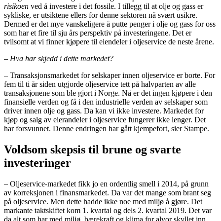
risikoen
ved å investere i det fossile. I tillegg til at olje og gass er
sykliske, er utsiktene ellers for denne sektoren nå svært usikre.
Dermed er det mye vanskeligere å putte penger i olje og gass for oss
som har et fire til sju års perspektiv på investeringene. Det er
tvilsomt at vi finner kjøpere til eiendeler i oljeservice de neste årene.
–
Hva har skjedd i dette markedet?
– Transaksjonsmarkedet for selskaper innen oljeservice er borte. For
fem til ti år siden utgjorde oljeservice tett på halvparten av alle
transaksjonene som ble gjort i Norge. Nå er det ingen kjøpere i den
finansielle verden og få i den industrielle verden av selskaper som
driver innen olje og gass. Da kan vi ikke investere. Markedet for
kjøp og salg av eierandeler i oljeservice fungerer ikke lenger. Det
har forsvunnet. Denne endringen har gått kjempefort, sier Stampe.
Voldsom skepsis til brune og svarte
investeringer
– Oljeservice-markedet fikk jo en ordentlig smell i 2014, på grunn
av korreksjonen i finansmarkedet. Da var det mange som brant seg
på oljeservice. Men dette hadde ikke noe med miljø å gjøre. Det
markante taktskiftet kom 1. kvartal og dels 2. kvartal 2019. Det var
da alt som har med miljø, bærekraft og klima for alvor skyllet inn