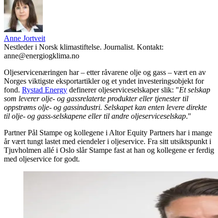
Anne Jortveit
Nestleder i Norsk klimastiftelse. Journalist. Kontakt:
anne@energiogklima.no
Oljeservicenæringen har – etter råvarene olje og gass – vært en av
Norges viktigste eksportartikler og et yndet investeringsobjekt for
fond.
Rystad Energy
definerer oljeserviceselskaper slik: "
Et selskap
som leverer olje- og gassrelaterte produkter eller tjenester til
oppstrøms olje- og gassindustri. Selskapet kan enten levere direkte
til olje- og gass-selskapene eller til andre oljeserviceselskap
."
Partner Pål Stampe og kollegene i Altor Equity Partners har i mange
år vært tungt lastet med eiendeler i oljeservice. Fra sitt utsiktspunkt i
Tjuvholmen allé i Oslo slår Stampe fast at han og kollegene er ferdig
med oljeservice for godt.