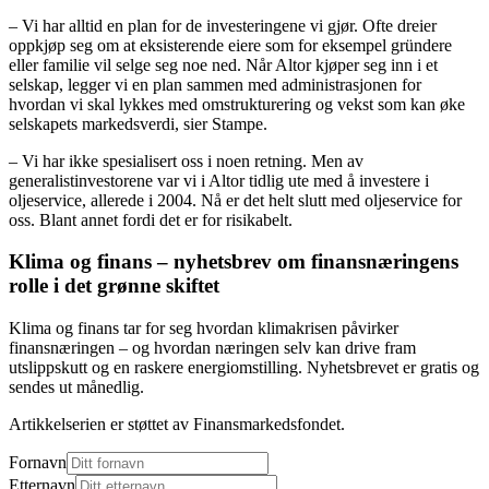
– Vi har alltid en plan for de investeringene vi gjør. Ofte dreier
oppkjøp seg om at eksisterende eiere som for eksempel gründere
eller familie vil selge seg noe ned. Når Altor kjøper seg inn i et
selskap, legger vi en plan sammen med administrasjonen for
hvordan vi skal lykkes med omstrukturering og vekst som kan øke
selskapets markedsverdi, sier Stampe.
– Vi har ikke spesialisert oss i noen retning. Men av
generalistinvestorene var vi i Altor tidlig ute med å investere i
oljeservice, allerede i 2004. Nå er det helt slutt med oljeservice for
oss. Blant annet fordi det er for risikabelt.
Klima og finans – nyhetsbrev om finansnæringens
rolle i det grønne skiftet
Klima og finans tar for seg hvordan klimakrisen påvirker
finansnæringen – og hvordan næringen selv kan drive fram
utslippskutt og en raskere energiomstilling. Nyhetsbrevet er gratis og
sendes ut månedlig.
Artikkelserien er støttet av Finansmarkedsfondet.
Fornavn
Etternavn