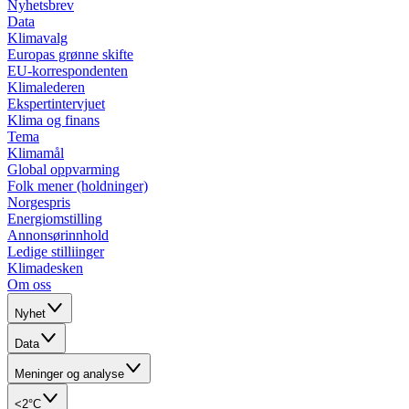
Nyhetsbrev
Data
Klimavalg
Europas grønne skifte
EU-korrespondenten
Klimalederen
Ekspertintervjuet
Klima og finans
Tema
Klimamål
Global oppvarming
Folk mener (holdninger)
Norgespris
Energiomstilling
Annonsørinnhold
Ledige stilliinger
Klimadesken
Om oss
Nyhet
Data
Meninger og analyse
<2°C