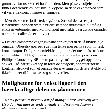
grunn av stor usikkerhet for fremtiden. Men på selve oljefeltene
finnes det fremdeles industrielle kjøpere, så dette er et marked som
vil være virksomt i mange år framover.
– Men risikoen er jo til stede også der. Så skal det satses på
leteaktivitet, bør den være nær eksisterende infrastruktur. Små og
enkle investeringer med kort horisont med sikte på å utvikle områder
nær der det allerede er aktivitet.
– Det er voldsomme engangskostnader knyttet til det å utvikle nye
områder. Oljeselskaper per i dag må tenke mer på hva som gir rask
kontantstrøm. Da bør greenfield-leting i områder uten infrastruktur
være uaktuelt. Et tegn i tiden er at de store oljeselskapene som
Phillips, Conoco og BP – som på mange måter bygget opp norsk
sokkel – nå har trukket seg ut fordi de antagelig oppfatter norsk
kontinentalsokkel som et område der nye funn blir dyre å utvikle og
ikke kommer til å kaste av seg store verdier.
Mulighetene for vekst ligger i den
bærekraftige delen av økonomien
–
Norsk petroleumspolitikk har på mange måter vært vellykket.
Hvordan kan man avrunde oljealderen i Norge med samme
elegante stil som den startet?