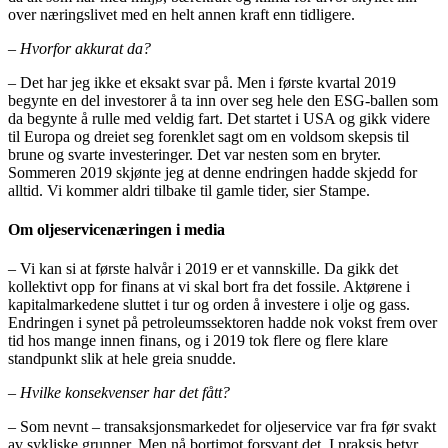
over næringslivet med en helt annen kraft enn tidligere.
–
Hvorfor akkurat da?
– Det har jeg ikke et eksakt svar på. Men i første kvartal 2019
begynte en del investorer å ta inn over seg hele den ESG-ballen som
da begynte å rulle med veldig fart. Det startet i USA og gikk videre
til Europa og dreiet seg forenklet sagt om en voldsom skepsis til
brune og svarte investeringer. Det var nesten som en bryter.
Sommeren 2019 skjønte jeg at denne endringen hadde skjedd for
alltid. Vi kommer aldri tilbake til gamle tider, sier Stampe.
Om oljeservicenæringen i media
– Vi kan si at første halvår i 2019 er et vannskille. Da gikk det
kollektivt opp for finans at vi skal bort fra det fossile. Aktørene i
kapitalmarkedene sluttet i tur og orden å investere i olje og gass.
Endringen i synet på petroleumssektoren hadde nok vokst frem over
tid hos mange innen finans, og i 2019 tok flere og flere klare
standpunkt slik at hele greia snudde.
–
Hvilke konsekvenser har det fått?
– Som nevnt – transaksjonsmarkedet for oljeservice var fra før svakt
av sykliske grunner. Men nå bortimot forsvant det. I praksis betyr