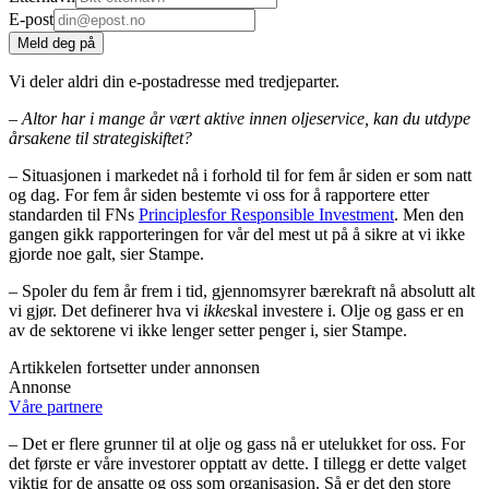
E-post
Meld deg på
Vi deler aldri din e-postadresse med tredjeparter.
–
Altor har i mange år vært aktive innen oljeservice, kan du utdype
årsakene til strategiskiftet?
– Situasjonen i markedet nå i forhold til for fem år siden er som natt
og dag. For fem år siden bestemte vi oss for å rapportere etter
standarden til FNs
Principles
for Responsible Investment
. Men den
gangen gikk rapporteringen for vår del mest ut på å sikre at vi ikke
gjorde noe galt, sier Stampe.
– Spoler du fem år frem i tid, gjennomsyrer bærekraft nå absolutt alt
vi gjør. Det definerer hva vi
ikke
skal investere i. Olje og gass er en
av de sektorene vi ikke lenger setter penger i, sier Stampe.
Artikkelen fortsetter under annonsen
Annonse
Våre partnere
– Det er flere grunner til at olje og gass nå er utelukket for oss. For
det første er våre investorer opptatt av dette. I tillegg er dette valget
viktig for de ansatte og oss som organisasjon. Så er det den store