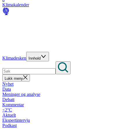
Klimakalender
Klimadesken
Innhold
Lukk meny
Nyhet
Data
Meninger og analyse
Debatt
Kommentar
<2°C
Aktuelt
Ekspertintervju
Podkast