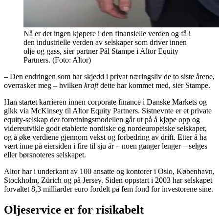
Nå er det ingen kjøpere i den finansielle verden og få i
den industrielle verden av selskaper som driver innen
olje og gass, sier partner Pål Stampe i Altor Equity
Partners. (Foto: Altor)
– Den endringen som har skjedd i privat næringsliv de to siste årene,
overrasker meg – hvilken
kraft
dette har kommet med, sier Stampe.
Han startet karrieren innen corporate finance i Danske Markets og
gikk via McKinsey til Altor Equity Partners. Sistnevnte er et private
equity-selskap der forretningsmodellen går ut på å kjøpe opp og
videreutvikle godt etablerte nordiske og nordeuropeiske selskaper,
og å øke verdiene gjennom vekst og forbedring av drift. Etter å ha
vært inne på eiersiden i fire til sju år – noen ganger lenger – selges
eller børsnoteres selskapet.
Altor har i underkant av 100 ansatte og kontorer i Oslo, København,
Stockholm, Zürich og på Jersey. Siden oppstart i 2003 har selskapet
forvaltet 8,3 milliarder euro fordelt på fem fond for investorene sine.
Oljeservice er for risikabelt