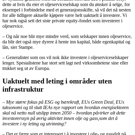
dette at hvis du eier et oljeserviceselskap som du ønsker å selge, for
eksempel i forbindelse med et generasjonsskifte, så vil det nå nesten
for alle tidligere aktuelle kjøpere være helt uaktuelt å investere. Vi
har nok også sett det siste private equity-fondet som investerer i
oljeservice.
– Og når noe blir mye mindre verd, som selskaper innen oljeservice,
da blir det også mye dyrere å hente inn kapital, både egenkapital og
lån, sier Stampe.
– Generalister som oss vil nok ikke investere i oljeserviceselskaper
lenger. Spesialistene har stort sett lagt ned virksomhetene sine eller
trukket seg ut av Europa.
Uaktuelt med leting i områder uten
infrastruktur
–
Mye større fokus på ESG og bærekraft, EUs Green Deal, EUs
taksonomi og til slutt IEAs nye rapport om hvordan energisektoren
skal nå netto null utslipp innen 2050 – hvordan påvirker alt dette
investorer
s
syn på øvrig aktivitet innen olje og gass
,
som det å
investere i ny leting og utvinning?
– Det er færre som er interessert i å investere i olje- og gassfelt på