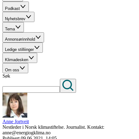
Podkast
Nyhetsbrev
Tema
Annonsørinnhold
Ledige stilliinger
Klimadesken
Om oss
Søk
Anne Jortveit
Nestleder i Norsk klimastiftelse. Journalist. Kontakt:
anne@energiogklima.no
Publisert
09.06.2021, 14:05