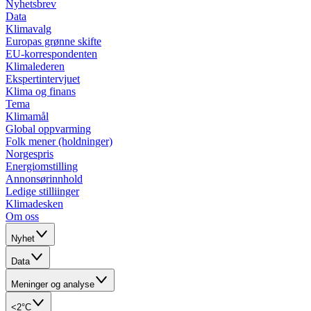
Nyhetsbrev
Data
Klimavalg
Europas grønne skifte
EU-korrespondenten
Klimalederen
Ekspertintervjuet
Klima og finans
Tema
Klimamål
Global oppvarming
Folk mener (holdninger)
Norgespris
Energiomstilling
Annonsørinnhold
Ledige stilliinger
Klimadesken
Om oss
Nyhet
Data
Meninger og analyse
<2°C