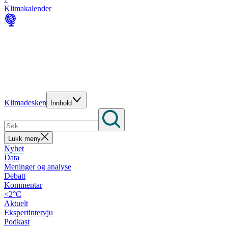
Klimakalender
Klimadesken
Innhold
Lukk meny
Nyhet
Data
Meninger og analyse
Debatt
Kommentar
<2°C
Aktuelt
Ekspertintervju
Podkast