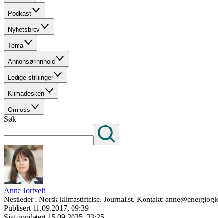
Podkast
Nyhetsbrev
Tema
Annonsørinnhold
Ledige stilliinger
Klimadesken
Om oss
Søk
Anne Jortveit
Nestleder i Norsk klimastiftelse. Journalist. Kontakt: anne@energiog
Publisert
11.09.2017, 09:39
Sist oppdatert
15.09.2025, 23:25