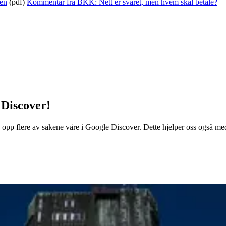
ten
(pdf)
Kommentar fra BKK: Nett er svaret, men hvem skal betale?
 Discover!
 opp flere av sakene våre i Google Discover. Dette hjelper oss også med å