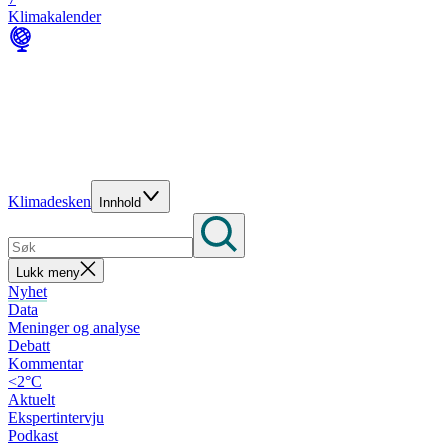
Klimakalender
Klimadesken
Innhold
Lukk meny
Nyhet
Data
Meninger og analyse
Debatt
Kommentar
<2°C
Aktuelt
Ekspertintervju
Podkast