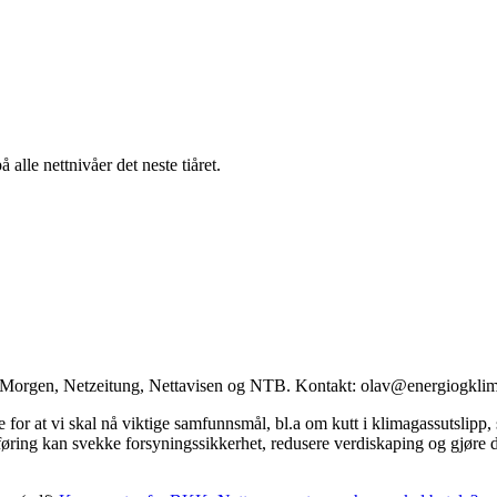
alle nettnivåer det neste tiåret.
ag Morgen, Netzeitung, Nettavisen og NTB. Kontakt: olav@energiogkli
de for at vi skal nå viktige samfunnsmål, bl.a om kutt i klimagassutsli
ing kan svekke forsyningssikkerhet, redusere verdiskaping og gjøre det 