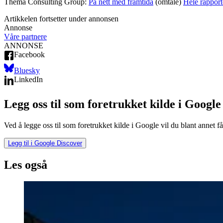
Thema Consulting Group:
På nett med framtida
(omtale)
Hele rappor
Artikkelen fortsetter under annonsen
Annonse
Våre partnere
ANNONSE
Facebook
Bluesky
LinkedIn
Legg oss til som foretrukket kilde i Google
Ved å legge oss til som foretrukket kilde i Google vil du blant annet få
Legg til i Google Discover
Les også