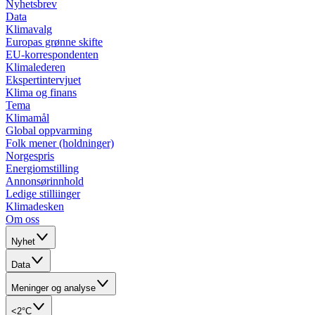
Nyhetsbrev
Data
Klimavalg
Europas grønne skifte
EU-korrespondenten
Klimalederen
Ekspertintervjuet
Klima og finans
Tema
Klimamål
Global oppvarming
Folk mener (holdninger)
Norgespris
Energiomstilling
Annonsørinnhold
Ledige stilliinger
Klimadesken
Om oss
Nyhet
Data
Meninger og analyse
<2°C