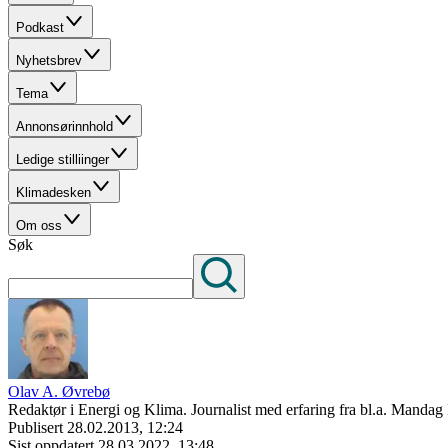
Podkast
Nyhetsbrev
Tema
Annonsørinnhold
Ledige stilliinger
Klimadesken
Om oss
Søk
Olav A. Øvrebø
Redaktør i Energi og Klima. Journalist med erfaring fra bl.a. Mand
Publisert
28.02.2013, 12:24
Sist oppdatert
28.03.2022, 13:48