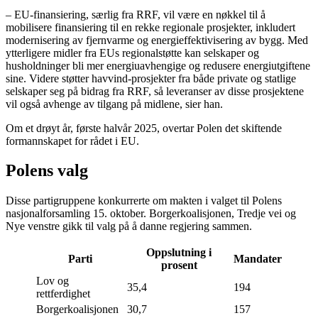
– EU-finansiering, særlig fra RRF, vil være en nøkkel til å
mobilisere finansiering til en rekke regionale prosjekter, inkludert
modernisering av fjernvarme og energieffektivisering av bygg. Med
ytterligere midler fra EUs regionalstøtte kan selskaper og
husholdninger bli mer energiuavhengige og redusere energiutgiftene
sine. Videre støtter havvind-prosjekter fra både private og statlige
selskaper seg på bidrag fra RRF, så leveranser av disse prosjektene
vil også avhenge av tilgang på midlene, sier han.
Om et drøyt år, første halvår 2025, overtar Polen det skiftende
formannskapet for rådet i EU.
Polens valg
Disse partigruppene konkurrerte om makten i valget til Polens
nasjonalforsamling 15. oktober. Borgerkoalisjonen, Tredje vei og
Nye venstre gikk til valg på å danne regjering sammen.
Oppslutning i
Parti
Mandater
prosent
Lov og
35,4
194
rettferdighet
Borgerkoalisjonen
30,7
157