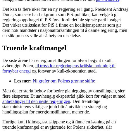
Det kan ta flere uker før en ny regjering er i gang. President Andrzej
Duda, som selv har bakgrunn som PiS-politiker, kan velge å gi
regjeringsoppdraget til PiS først fordi det ble største parti i valget.
Det virker utsiktsløst for PiS å finne en koalisjonspartner som gir
dem nok mandater i nasjonalforsamlingen til å danne regjering, men
en slik prosess ville altså bety en utsettelse.
Truende kraftmangel
De siste årene har energiomstillingen for alvor begynt i kull-
avhengige Polen,
til tross for regjeringens kritiske holdning til
fornybar energi
og forsvar av kull-økonomien utad.
Les mer:
Ni grafer om Polens grønne skifte
Men det er sterkt behov for bedre planlegging av omstillingen, sier
flere eksperter. Et uavhengig ekspertråd gikk kort før valget ut med
anbefalinger til den neste regjeringen
. Den fremtidige
statsministerens viktigste jobb blir å utvikle en strategi og
handlingsplan for energiomstillingen, mener de.
Hurtige kutt i klimagassutslippene og å finne en løsning på en
truende kraftmangel er avgjørende for Polens sikkerhet, slår