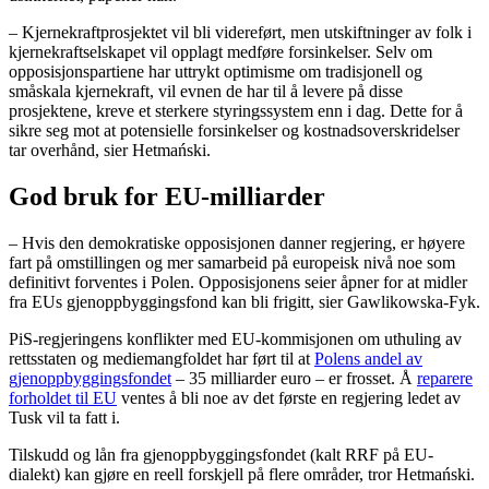
– Kjernekraftprosjektet vil bli videreført, men utskiftninger av folk i
kjernekraftselskapet vil opplagt medføre forsinkelser. Selv om
opposisjonspartiene har uttrykt optimisme om tradisjonell og
småskala kjernekraft, vil evnen de har til å levere på disse
prosjektene, kreve et sterkere styringssystem enn i dag. Dette for å
sikre seg mot at potensielle forsinkelser og kostnadsoverskridelser
tar overhånd, sier Hetmański.
God bruk for EU-milliarder
– Hvis den demokratiske opposisjonen danner regjering, er høyere
fart på omstillingen og mer samarbeid på europeisk nivå noe som
definitivt forventes i Polen. Opposisjonens seier åpner for at midler
fra EUs gjenoppbyggingsfond kan bli frigitt, sier Gawlikowska-Fyk.
PiS-regjeringens konflikter med EU-kommisjonen om uthuling av
rettsstaten og mediemangfoldet har ført til at
Polens andel av
gjenoppbyggingsfondet
– 35 milliarder euro – er frosset. Å
reparere
forholdet til EU
ventes å bli noe av det første en regjering ledet av
Tusk vil ta fatt i.
Tilskudd og lån fra gjenoppbyggingsfondet (kalt RRF på EU-
dialekt) kan gjøre en reell forskjell på flere områder, tror Hetmański.