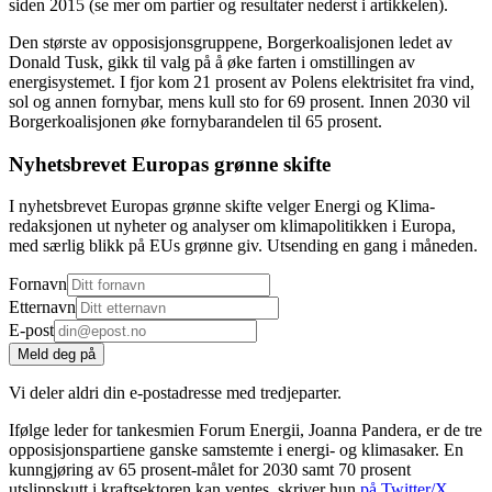
siden 2015 (se mer om partier og resultater nederst i artikkelen).
Den største av opposisjonsgruppene, Borgerkoalisjonen ledet av
Donald Tusk, gikk til valg på å øke farten i omstillingen av
energisystemet. I fjor kom 21 prosent av Polens elektrisitet fra vind,
sol og annen fornybar, mens kull sto for 69 prosent. Innen 2030 vil
Borgerkoalisjonen øke fornybarandelen til 65 prosent.
Nyhetsbrevet Europas grønne skifte
I nyhetsbrevet Europas grønne skifte velger Energi og Klima-
redaksjonen ut nyheter og analyser om klimapolitikken i Europa,
med særlig blikk på EUs grønne giv. Utsending en gang i måneden.
Fornavn
Etternavn
E-post
Meld deg på
Vi deler aldri din e-postadresse med tredjeparter.
Ifølge leder for tankesmien Forum Energii, Joanna Pandera, er de tre
opposisjonspartiene ganske samstemte i energi- og klimasaker. En
kunngjøring av 65 prosent-målet for 2030 samt 70 prosent
utslippskutt i kraftsektoren kan ventes, skriver hun
på Twitter/X
.