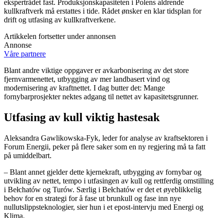
ekspertrådet fast. Produksjonskapasiteten i Polens aldrende
kullkraftverk må erstattes i tide. Rådet ønsker en klar tidsplan for
drift og utfasing av kullkraftverkene.
Artikkelen fortsetter under annonsen
Annonse
Våre partnere
Blant andre viktige oppgaver er avkarbonisering av det store
fjernvarmenettet, utbygging av mer landbasert vind og
modernisering av kraftnettet. I dag butter det: Mange
fornybarprosjekter nektes adgang til nettet av kapasitetsgrunner.
Utfasing av kull viktig hastesak
Aleksandra Gawlikowska-Fyk, leder for analyse av kraftsektoren i
Forum Energii, peker på flere saker som en ny regjering må ta fatt
på umiddelbart.
– Blant annet gjelder dette kjernekraft, utbygging av fornybar og
utvikling av nettet, tempo i utfasingen av kull og rettferdig omstilling
i Bełchatów og Turów. Særlig i Bełchatów er det et øyeblikkelig
behov for en strategi for å fase ut brunkull og fase inn nye
nullutslippsteknologier, sier hun i et epost-intervju med Energi og
Klima.