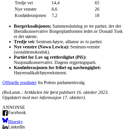
Tredje vei
14,4
65
Nye venstre
8,6
26
Konføderasjonen
7,2
18
Borgerkoalisjonen:
Sammenslutning av tre partier, der det
liberalkonservative Borgerplattformen ledet av Donald Tusk
er det største.
Tredje vei:
Sentrum-høyre, allianse av to partier.
Nye venstre (Nowa Lewica):
Sentrum-venstre
(sosialdemokratisk).
Partiet for Lov og rettferdighet (PiS):
Nasjonalkonservativt. Dagens regjeringsparti.
Konføderasjonen for frihet og uavhengighet:
Høyreradikalt/høyreekstremt.
Offisielle resultater
fra Polens parlamentsvalg.
(Red.anm.: Artikkelen ble først publisert 16. oktober 2023.
Oppdatert med mer informasjon 17. oktober).
ANNONSE
Facebook
Bluesky
LinkedIn