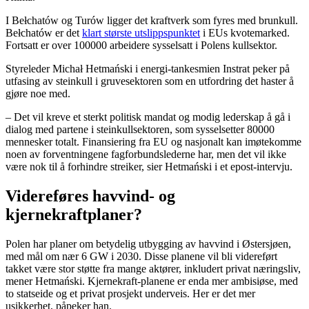
I Bełchatów og Turów ligger det kraftverk som fyres med brunkull.
Bełchatów er det
klart største utslippspunktet
i EUs kvotemarked.
Fortsatt er over 100000 arbeidere sysselsatt i Polens kullsektor.
Styreleder Michał Hetmański i energi-tankesmien Instrat peker på
utfasing av steinkull i gruvesektoren som en utfordring det haster å
gjøre noe med.
– Det vil kreve et sterkt politisk mandat og modig lederskap å gå i
dialog med partene i steinkullsektoren, som sysselsetter 80000
mennesker totalt. Finansiering fra EU og nasjonalt kan imøtekomme
noen av forventningene fagforbundslederne har, men det vil ikke
være nok til å forhindre streiker, sier Hetmański i et epost-intervju.
Videreføres havvind- og
kjernekraftplaner?
Polen har planer om betydelig utbygging av havvind i Østersjøen,
med mål om nær 6 GW i 2030. Disse planene vil bli videreført
takket være stor støtte fra mange aktører, inkludert privat næringsliv,
mener Hetmański. Kjernekraft-planene er enda mer ambisiøse, med
to statseide og et privat prosjekt underveis. Her er det mer
usikkerhet, påpeker han.