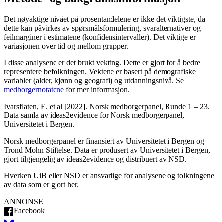
Det nøyaktige nivået på prosentandelene er ikke det viktigste, da
dette kan påvirkes av spørsmålsformulering, svaralternativer og
feilmarginer i estimatene (konfidensintervaller). Det viktige er
variasjonen over tid og mellom grupper.
I disse analysene er det brukt vekting. Dette er gjort for å bedre
representere befolkningen. Vektene er basert på demografiske
variabler (alder, kjønn og geografi) og utdanningsnivå. Se
medborgernotatene
for mer informasjon.
Ivarsflaten, E. et.al [2022]. Norsk medborgerpanel, Runde 1 – 23.
Data samla av ideas2evidence for Norsk medborgerpanel,
Universitetet i Bergen.
Norsk medborgerpanel er finansiert av Universitetet i Bergen og
Trond Mohn Stiftelse. Data er produsert av Universitetet i Bergen,
gjort tilgjengelig av ideas2evidence og distribuert av NSD.
Hverken UiB eller NSD er ansvarlige for analysene og tolkningene
av data som er gjort her.
ANNONSE
Facebook