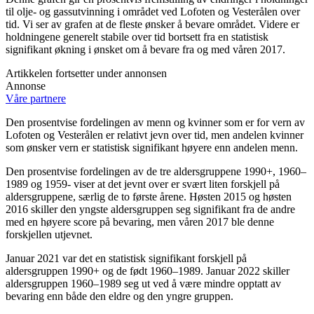
til olje- og gassutvinning i området ved Lofoten og Vesterålen over
tid. Vi ser av grafen at de fleste ønsker å bevare området. Videre er
holdningene generelt stabile over tid bortsett fra en statistisk
signifikant økning i ønsket om å bevare fra og med våren 2017.
Artikkelen fortsetter under annonsen
Annonse
Våre partnere
Den prosentvise fordelingen av menn og kvinner som er for vern av
Lofoten og Vesterålen er relativt jevn over tid, men andelen kvinner
som ønsker vern er statistisk signifikant høyere enn andelen menn.
Den prosentvise fordelingen av de tre aldersgruppene 1990+, 1960–
1989 og 1959- viser at det jevnt over er svært liten forskjell på
aldersgruppene, særlig de to første årene. Høsten 2015 og høsten
2016 skiller den yngste aldersgruppen seg signifikant fra de andre
med en høyere score på bevaring, men våren 2017 ble denne
forskjellen utjevnet.
Januar 2021 var det en statistisk signifikant forskjell på
aldersgruppen 1990+ og de født 1960–1989. Januar 2022 skiller
aldersgruppen 1960–1989 seg ut ved å være mindre opptatt av
bevaring enn både den eldre og den yngre gruppen.