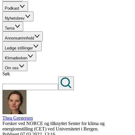
Podkast
Nyhetsbrev
Tema
Annonsørinnhold
Ledige stilliinger
Klimadesken
Om oss
Søk
Thea Gregersen
Forsker ved NORCE og tilknyttet Senter for klima og
energiomstilling (CET) ved Universitetet i Bergen.
Publisert
07.03.2022, 13:16