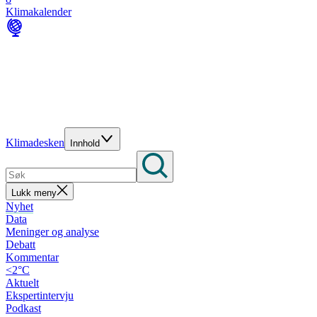
Klimakalender
Klimadesken
Innhold
Lukk meny
Nyhet
Data
Meninger og analyse
Debatt
Kommentar
<2°C
Aktuelt
Ekspertintervju
Podkast