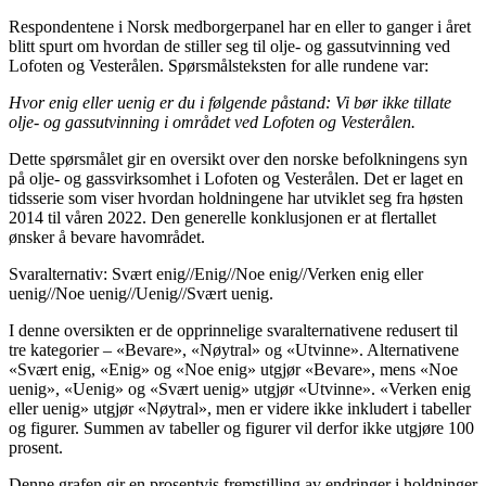
Respondentene i Norsk medborgerpanel har en eller to ganger i året
blitt spurt om hvordan de stiller seg til olje- og gassutvinning ved
Lofoten og Vesterålen. Spørsmålsteksten for alle rundene var:
Hvor enig eller uenig er du i følgende påstand: Vi bør ikke tillate
olje- og gassutvinning i området ved Lofoten og Vesterålen.
Dette spørsmålet gir en oversikt over den norske befolkningens syn
på olje- og gassvirksomhet i Lofoten og Vesterålen. Det er laget en
tidsserie som viser hvordan holdningene har utviklet seg fra høsten
2014 til våren 2022. Den generelle konklusjonen er at flertallet
ønsker å bevare havområdet.
Svaralternativ: Svært enig//Enig//Noe enig//Verken enig eller
uenig//Noe uenig//Uenig//Svært uenig.
I denne oversikten er de opprinnelige svaralternativene redusert til
tre kategorier – «Bevare», «Nøytral» og «Utvinne». Alternativene
«Svært enig, «Enig» og «Noe enig» utgjør «Bevare», mens «Noe
uenig», «Uenig» og «Svært uenig» utgjør «Utvinne». «Verken enig
eller uenig» utgjør «Nøytral», men er videre ikke inkludert i tabeller
og figurer. Summen av tabeller og figurer vil derfor ikke utgjøre 100
prosent.
Denne grafen gir en prosentvis fremstilling av endringer i holdninger