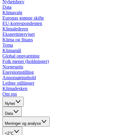
Nyhetsbrev
Data
Klimavalg
Europas grønne skifte
EU-korrespondenten
Klimalederen
Ekspertintervjuet
Klima og finans
Tema
Klimamål
Global oppvarming
Folk mener (holdninger)
Norgespris
Energiomstilling
Annonsørinnhold
Ledige stilliinger
Klimadesken
Om oss
Nyhet
Data
Meninger og analyse
<2°C