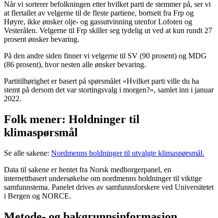
Når vi sorterer befolkningen etter hvilket parti de stemmer på, ser vi
at flertallet av velgerne til de fleste partiene, bortsett fra Frp og
Høyre, ikke ønsker olje- og gassutvinning utenfor Lofoten og
Vesterålen. Velgerne til Frp skiller seg tydelig ut ved at kun rundt 27
prosent ønsker bevaring.
På den andre siden finner vi velgerne til SV (90 prosent) og MDG
(86 prosent), hvor nesten alle ønsker bevaring.
Partitilhørighet er basert på spørsmålet «Hvilket parti ville du ha
stemt på dersom det var stortingsvalg i morgen?», samlet inn i januar
2022.
Folk mener: Holdninger til
klimaspørsmål
Se alle sakene:
Nordmenns holdninger til utvalgte klimaspørsmål.
Data til sakene er hentet fra Norsk medborgerpanel, en
internettbasert undersøkelse om nordmenns holdninger til viktige
samfunnstema. Panelet drives av samfunnsforskere ved Universitetet
i Bergen og NORCE.
Metode- og bakgrunnsinformasjon