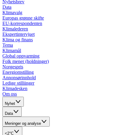
Nyhetsbrev
Data
Klimavalg
Europas grønne skifte
EU-korrespondenten
Klimalederen
Ekspertintervjuet
Klima og finans
Tema
Klimamål
Global oppvarming
Folk mener (holdninger)
Norgespris
Energiomstilling
Annonsørinnhold
Ledige stilliinger
Klimadesken
Om oss
Nyhet
Data
Meninger og analyse
<2°C