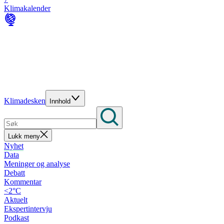
Klimakalender
Klimadesken
Innhold
Lukk meny
Nyhet
Data
Meninger og analyse
Debatt
Kommentar
<2°C
Aktuelt
Ekspertintervju
Podkast