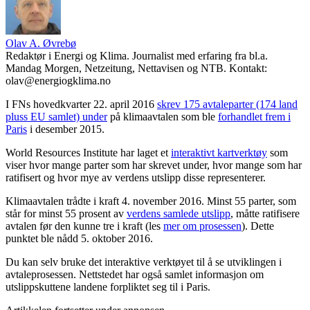
Olav A. Øvrebø
Redaktør i Energi og Klima. Journalist med erfaring fra bl.a.
Mandag Morgen, Netzeitung, Nettavisen og NTB. Kontakt:
olav@energiogklima.no
I FNs hovedkvarter 22. april 2016
skrev 175 avtaleparter (174 land
pluss EU samlet) under
på klimaavtalen som ble
forhandlet frem i
Paris
i desember 2015.
World Resources Institute har laget et
interaktivt kartverktøy
som
viser hvor mange parter som har skrevet under, hvor mange som har
ratifisert og hvor mye av verdens utslipp disse representerer.
Klimaavtalen trådte i kraft 4. november 2016. Minst 55 parter, som
står for minst 55 prosent av
verdens samlede utslipp
, måtte ratifisere
avtalen før den kunne tre i kraft (les
mer om prosessen
). Dette
punktet ble nådd 5. oktober 2016.
Du kan selv bruke det interaktive verktøyet til å se utviklingen i
avtaleprosessen. Nettstedet har også samlet informasjon om
utslippskuttene landene forpliktet seg til i Paris.