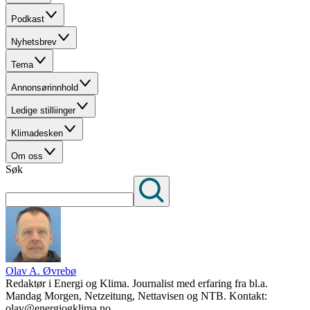
Podkast
Nyhetsbrev
Tema
Annonsørinnhold
Ledige stilliinger
Klimadesken
Om oss
Søk
Olav A. Øvrebø
Redaktør i Energi og Klima. Journalist med erfaring fra bl.a.
Mandag Morgen, Netzeitung, Nettavisen og NTB. Kontakt:
olav@energiogklima.no