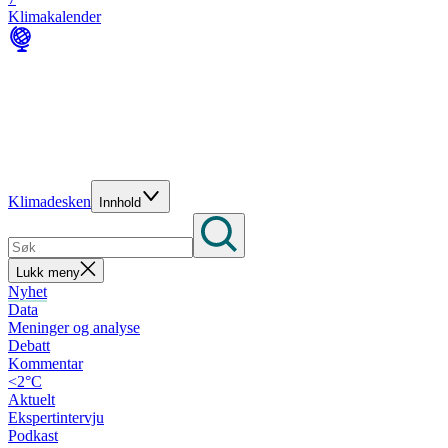
Klimakalender
Klimadesken
Innhold
Lukk meny
Nyhet
Data
Meninger og analyse
Debatt
Kommentar
<2°C
Aktuelt
Ekspertintervju
Podkast