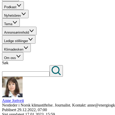
Podkast
Nyhetsbrev
Tema
Annonsørinnhold
Ledige stilliinger
Klimadesken
Om oss
Søk
Anne Jortveit
Nestleder i Norsk klimastiftelse. Journalist. Kontakt: anne@energiog
Publisert
29.12.2022, 07:00
Sist oppdatert
17.01.2023, 15:59