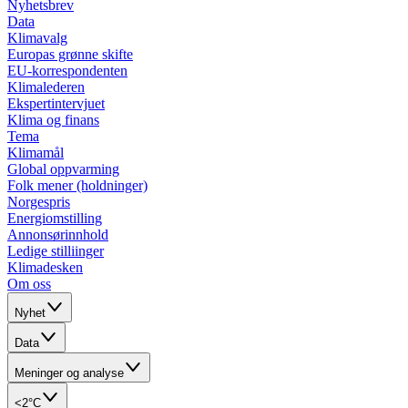
Nyhetsbrev
Data
Klimavalg
Europas grønne skifte
EU-korrespondenten
Klimalederen
Ekspertintervjuet
Klima og finans
Tema
Klimamål
Global oppvarming
Folk mener (holdninger)
Norgespris
Energiomstilling
Annonsørinnhold
Ledige stilliinger
Klimadesken
Om oss
Nyhet
Data
Meninger og analyse
<2°C