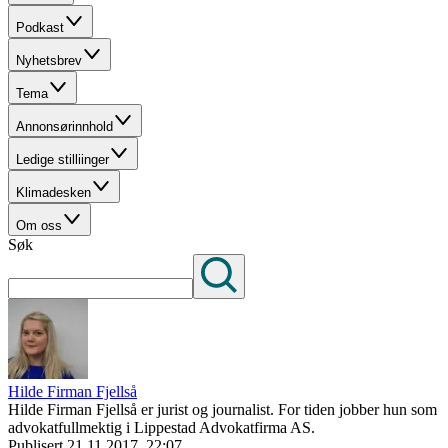
Podkast
Nyhetsbrev
Tema
Annonsørinnhold
Ledige stilliinger
Klimadesken
Om oss
Søk
Hilde Firman Fjellså
Hilde Firman Fjellså er jurist og journalist. For tiden jobber hun som
advokatfullmektig i Lippestad Advokatfirma AS.
Publisert
21.11.2017, 22:07