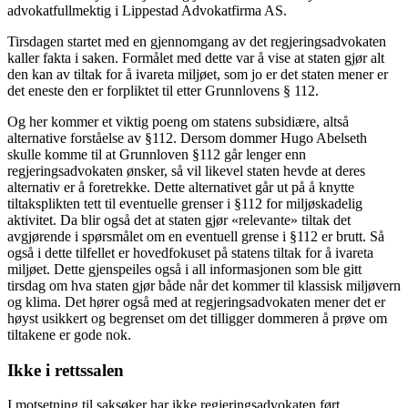
advokatfullmektig i Lippestad Advokatfirma AS.
Tirsdagen startet med en gjennomgang av det regjeringsadvokaten
kaller fakta i saken. Formålet med dette var å vise at staten gjør alt
den kan av tiltak for å ivareta miljøet, som jo er det staten mener er
det eneste den er forpliktet til etter Grunnlovens § 112.
Og her kommer et viktig poeng om statens subsidiære, altså
alternative forståelse av §112. Dersom dommer Hugo Abelseth
skulle komme til at Grunnloven §112 går lenger enn
regjeringsadvokaten ønsker, så vil likevel staten hevde at deres
alternativ er å foretrekke. Dette alternativet går ut på å knytte
tiltaksplikten tett til eventuelle grenser i §112 for miljøskadelig
aktivitet. Da blir også det at staten gjør «relevante» tiltak det
avgjørende i spørsmålet om en eventuell grense i §112 er brutt. Så
også i dette tilfellet er hovedfokuset på statens tiltak for å ivareta
miljøet. Dette gjenspeiles også i all informasjonen som ble gitt
tirsdag om hva staten gjør både når det kommer til klassisk miljøvern
og klima. Det hører også med at regjeringsadvokaten mener det er
høyst usikkert og begrenset om det tilligger dommeren å prøve om
tiltakene er gode nok.
Ikke i rettssalen
I motsetning til saksøker har ikke regjeringsadvokaten ført