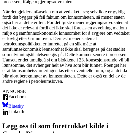
prosessen, ifølge regjeringsadvokaten.
Når det gjelder anførselen om at vedtaket i seg selv ikke er gyldig
fordi det bygger på feil faktum om lønnsomheten, så mener staten
også her at dette er feil. For det første mener regjeringsadvokaten at
det ikke er relevant fordi det ikke skal foretas en avveining mellom
miljø og samfunnsøkonomisk lønnsomhet for å avgjøre om vedtaket
er lovlig etter Grunnloven. Dernest mener staten at
petroleumspolitikken er innrettet på en slik måte at
samfunnsøkonomisk lønnsomhet ikke skal beregnes på det stadiet
som utvinningstillatelsene gis på. Dette kommer senere i prosessen.
Uansett er det umulig å si om blokkene i 23. konsesjonsrunde vil bli
lønnsomme, det avhenger helt av hva som blir funnet. Poenget her
er at lønnsomhetsvurderingen tas etter eventuelle funn, og at det da
blir gjort beregninger av lønnsomheten. Dette er også en del av de
andre reglene i petroleumsloven.
ANNONSE
Facebook
Bluesky
LinkedIn
Legg oss til som foretrukket kilde i