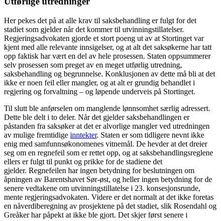
Utførlige utredninger
Her pekes det på at alle krav til saksbehandling er fulgt for det
stadiet som gjelder når det kommer til utvinningstillatelser.
Regjeringsadvokaten gjorde et stort poeng ut av at Stortinget var
kjent med alle relevante innsigelser, og at alt det saksøkerne har tatt
opp faktisk har vært en del av hele prosessen. Staten oppsummerer
selv prosessen som preget av en meget utførlig utredning,
saksbehandling og begrunnelse. Konklusjonen av dette må bli at det
ikke er noen feil eller mangler, og at alt er grundig behandlet i
regjering og forvaltning – og løpende underveis på Stortinget.
Til slutt ble anførselen om manglende lønnsomhet særlig adressert.
Dette ble delt i to deler. Når det gjelder saksbehandlingen er
påstanden fra saksøker at det er alvorlige mangler ved utredningen
av mulige fremtidige
inntekter
. Staten er som tidligere nevnt ikke
enig med samfunnsøkonomenes vitnemål. De hevder at det dreier
seg om en regnefeil som er rettet opp, og at saksbehandlingsreglene
ellers er fulgt til punkt og prikke for de stadiene det
gjelder. Regnefeilen har ingen betydning for beslutningen om
åpningen av Barentshavet Sør-øst, og heller ingen betydning for de
senere vedtakene om utvinningstillatelse i 23. konsesjonsrunde,
mente regjeringsadvokaten. Videre er det normalt at det ikke foretas
en nåverdiberegning av prosjektene på det stadiet, slik Rosendahl og
Greåker har påpekt at ikke ble gjort. Det skjer først senere i