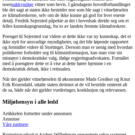
noen
sakkyndige
vitner som bevis. I gårsdagens hovedforhandlinger
ble det sagt at staten ikke bestrider noe som ble sagt i vitneførselen
av klimaforskerne, selv om de ikke kunne gå god for hver eneste
detalj. Fredrik Sejersted påpekte at det i hovedsak dreide seg om et
felles kunnskapsgrunnlag, fra to av landets fremste klimaforskere.
Poenget til Sejersted var videre at dette ikke var ny kunnskap, det er
ikke nytt for ansvarlige myndigheter, og det blir løpende rapportert
og formidlet videre til Stortinget. Dersom man er uenig med hvordan
politikerne forholder seg til klimainformasjon, kan man vise sin
misnøye i demokratiske valg, ifølge regjeringsadvokaten. Formålet
med å poengtere dette er å vise at dette hører hjemme i en
demokratisk debatt, ikke i rettssalen.
Når det gjelder vitneførselen til økonomene Mads Greåker og Knut
Erik Rosendahl, uttalte staten derimot at de vil bestride omtrent alt
de sa, både når det gjelder vurderinger, konklusjon og relevansen.
Miljøhensyn i alle ledd
Artikkelen fortsetter under annonsen
Annonse
Våre partnere
Regjeringsadvokat Anders Wilhelmsen presenterte selve systemet