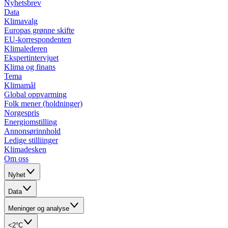
Nyhetsbrev
Data
Klimavalg
Europas grønne skifte
EU-korrespondenten
Klimalederen
Ekspertintervjuet
Klima og finans
Tema
Klimamål
Global oppvarming
Folk mener (holdninger)
Norgespris
Energiomstilling
Annonsørinnhold
Ledige stilliinger
Klimadesken
Om oss
Nyhet
Data
Meninger og analyse
<2°C