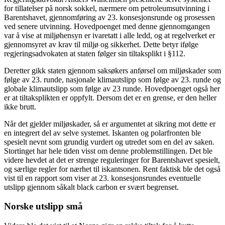
for tillatelser på norsk sokkel, nærmere om petroleumsutvinning i
Barentshavet, gjennomføring av 23. konsesjonsrunde og prosessen
ved senere utvinning. Hovedpoenget med denne gjennomgangen
var å vise at miljøhensyn er ivaretatt i alle ledd, og at regelverket er
gjennomsyret av krav til miljø og sikkerhet. Dette betyr ifølge
regjeringsadvokaten at staten følger sin tiltaksplikt i §112.
Deretter gikk staten gjennom saksøkers anførsel om miljøskader som
følge av 23. runde, nasjonale klimautslipp som følge av 23. runde og
globale klimautslipp som følge av 23 runde. Hovedpoenget også her
er at tiltaksplikten er oppfylt. Dersom det er en grense, er den heller
ikke brutt.
Når det gjelder miljøskader, så er argumentet at sikring mot dette er
en integrert del av selve systemet. Iskanten og polarfronten ble
spesielt nevnt som grundig vurdert og utredet som en del av saken.
Stortinget har hele tiden visst om denne problemstillingen. Det ble
videre hevdet at det er strenge reguleringer for Barentshavet spesielt,
og særlige regler for nærhet til iskantsonen. Rent faktisk ble det også
vist til en rapport som viser at 23. konsesjonsrundes eventuelle
utslipp gjennom såkalt black carbon er svært begrenset.
Norske utslipp små