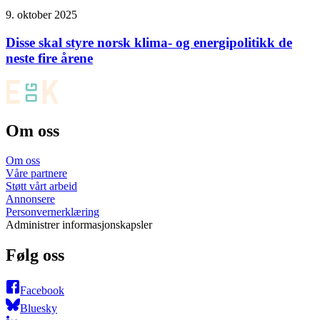
9. oktober 2025
Disse skal styre norsk klima- og energipolitikk de
neste fire årene
Om oss
Om oss
Våre partnere
Støtt vårt arbeid
Annonsere
Personvernerklæring
Administrer informasjonskapsler
Følg oss
Facebook
Bluesky