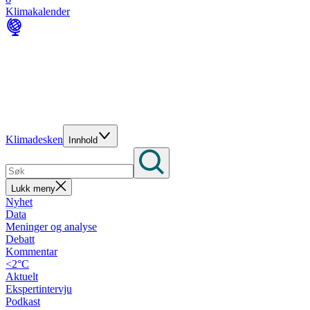
Klimakalender
Klimadesken
Innhold
Lukk meny
Nyhet
Data
Meninger og analyse
Debatt
Kommentar
<2°C
Aktuelt
Ekspertintervju
Podkast