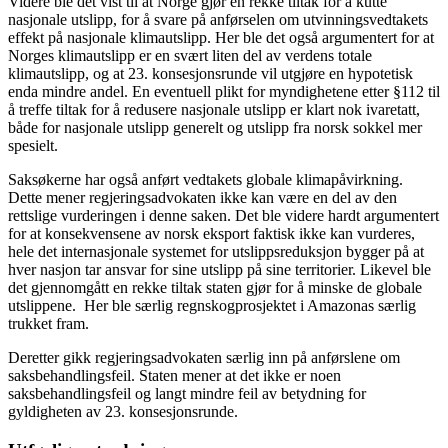
Videre ble det vist til at Norge gjør en rekke tiltak for å kutte
nasjonale utslipp, for å svare på anførselen om utvinningsvedtakets
effekt på nasjonale klimautslipp. Her ble det også argumentert for at
Norges klimautslipp er en svært liten del av verdens totale
klimautslipp, og at 23. konsesjonsrunde vil utgjøre en hypotetisk
enda mindre andel. En eventuell plikt for myndighetene etter §112 til
å treffe tiltak for å redusere nasjonale utslipp er klart nok ivaretatt,
både for nasjonale utslipp generelt og utslipp fra norsk sokkel mer
spesielt.
Saksøkerne har også anført vedtakets globale klimapåvirkning.
Dette mener regjeringsadvokaten ikke kan være en del av den
rettslige vurderingen i denne saken. Det ble videre hardt argumentert
for at konsekvensene av norsk eksport faktisk ikke kan vurderes,
hele det internasjonale systemet for utslippsreduksjon bygger på at
hver nasjon tar ansvar for sine utslipp på sine territorier. Likevel ble
det gjennomgått en rekke tiltak staten gjør for å minske de globale
utslippene. Her ble særlig regnskogprosjektet i Amazonas særlig
trukket fram.
Deretter gikk regjeringsadvokaten særlig inn på anførslene om
saksbehandlingsfeil. Staten mener at det ikke er noen
saksbehandlingsfeil og langt mindre feil av betydning for
gyldigheten av 23. konsesjonsrunde.