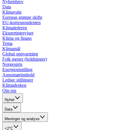
Nyhetsbrev
Data
Klimavalg
Europas grønne skifte
EU-korrespondenten
Klimalederen
Ekspertintervjuet
Klima og finans
Tema
Klimamål
Global oppvarming
Folk mener (holdninger)
Norgespris
Energiomstilling
Annonsørinnhold
Ledige stilliinger
Klimadesken
Om oss
Nyhet
Data
Meninger og analyse
<2°C