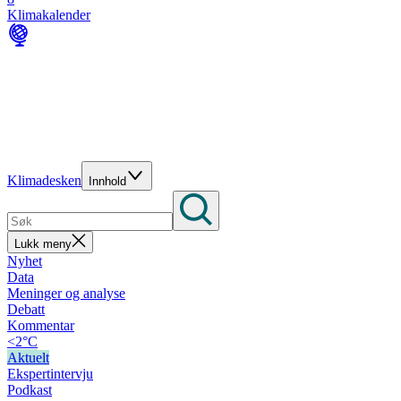
Klimakalender
Klimadesken
Innhold
Lukk meny
Nyhet
Data
Meninger og analyse
Debatt
Kommentar
<2°C
Aktuelt
Ekspertintervju
Podkast