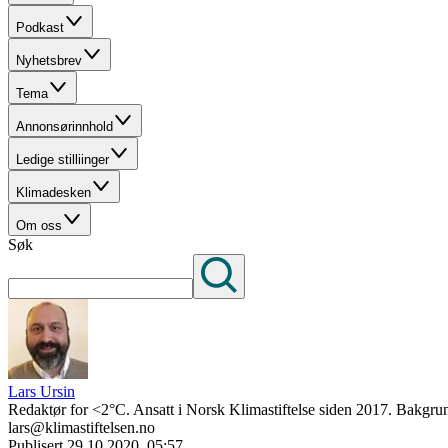
Podkast
Nyhetsbrev
Tema
Annonsørinnhold
Ledige stilliinger
Klimadesken
Om oss
Søk
Lars Ursin
Redaktør for <2°C. Ansatt i Norsk Klimastiftelse siden 2017. Bakgrun
lars@klimastiftelsen.no
Publisert
29.10.2020, 05:57