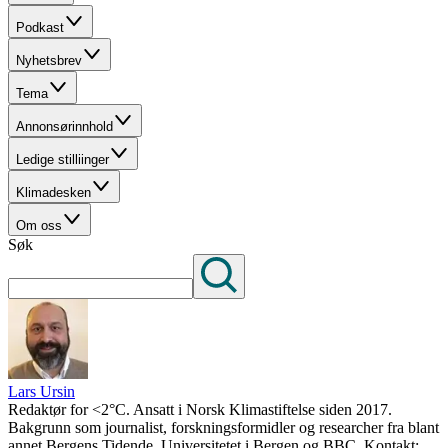
Podkast
Nyhetsbrev
Tema
Annonsørinnhold
Ledige stilliinger
Klimadesken
Om oss
Søk
Lars Ursin
Redaktør for <2°C. Ansatt i Norsk Klimastiftelse siden 2017.
Bakgrunn som journalist, forskningsformidler og researcher fra blant
annet Bergens Tidende, Universitetet i Bergen og BBC. Kontakt: