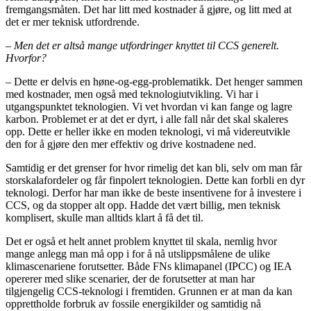
fremgangsmåten. Det har litt med kostnader å gjøre, og litt med at
det er mer teknisk utfordrende.
– Men det er altså mange utfordringer knyttet til CCS generelt.
Hvorfor?
– Dette er delvis en høne-og-egg-problematikk. Det henger sammen
med kostnader, men også med teknologiutvikling. Vi har i
utgangspunktet teknologien. Vi vet hvordan vi kan fange og lagre
karbon. Problemet er at det er dyrt, i alle fall når det skal skaleres
opp. Dette er heller ikke en moden teknologi, vi må videreutvikle
den for å gjøre den mer effektiv og drive kostnadene ned.
Samtidig er det grenser for hvor rimelig det kan bli, selv om man får
storskalafordeler og får finpolert teknologien. Dette kan forbli en dyr
teknologi. Derfor har man ikke de beste insentivene for å investere i
CCS, og da stopper alt opp. Hadde det vært billig, men teknisk
komplisert, skulle man alltids klart å få det til.
Det er også et helt annet problem knyttet til skala, nemlig hvor
mange anlegg man må opp i for å nå utslippsmålene de ulike
klimascenariene forutsetter. Både FNs klimapanel (IPCC) og IEA
opererer med slike scenarier, der de forutsetter at man har
tilgjengelig CCS-teknologi i fremtiden. Grunnen er at man da kan
opprettholde forbruk av fossile energikilder og samtidig nå