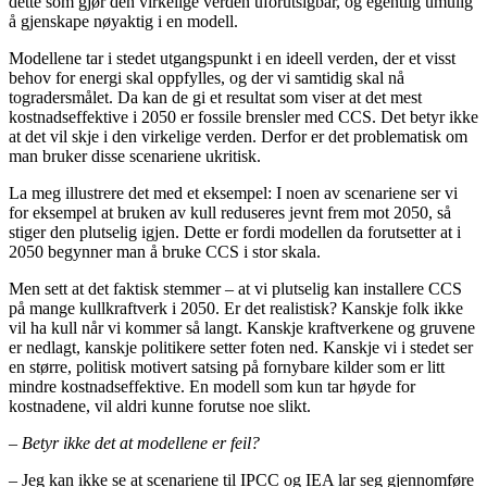
dette som gjør den virkelige verden uforutsigbar, og egentlig umulig
å gjenskape nøyaktig i en modell.
Modellene tar i stedet utgangspunkt i en ideell verden, der et visst
behov for energi skal oppfylles, og der vi samtidig skal nå
togradersmålet. Da kan de gi et resultat som viser at det mest
kostnadseffektive i 2050 er fossile brensler med CCS. Det betyr ikke
at det vil skje i den virkelige verden. Derfor er det problematisk om
man bruker disse scenariene ukritisk.
La meg illustrere det med et eksempel: I noen av scenariene ser vi
for eksempel at bruken av kull reduseres jevnt frem mot 2050, så
stiger den plutselig igjen. Dette er fordi modellen da forutsetter at i
2050 begynner man å bruke CCS i stor skala.
Men sett at det faktisk stemmer – at vi plutselig kan installere CCS
på mange kullkraftverk i 2050. Er det realistisk? Kanskje folk ikke
vil ha kull når vi kommer så langt. Kanskje kraftverkene og gruvene
er nedlagt, kanskje politikere setter foten ned. Kanskje vi i stedet ser
en større, politisk motivert satsing på fornybare kilder som er litt
mindre kostnadseffektive. En modell som kun tar høyde for
kostnadene, vil aldri kunne forutse noe slikt.
– Betyr ikke det at modellene er feil?
– Jeg kan ikke se at scenariene til IPCC og IEA lar seg gjennomføre