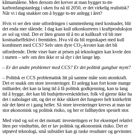
klimamålene. Men dersom det krever at man bygger to-tre
karbonfangstanlegg i uken fra nå til 2050, er det virkelig realistisk?
Når vi i dag snakker om å bygge to-tre anlegg i året?
Hvis vi ser den siste utfordringen i sammenheng med kostnader, blir
det enda mer slående. I dag kan kull utkonkurreres i kraftproduksjon
av sol og vind. Det er liten grunn til å tro at kullkraft vil bli mer
kostnadseffektivt i fremtiden. Hva vil da bli regnskapet med kull
kombinert med CCS? Selv uten dyre CO
-kvoter kan det bli
2
utfordrende. Dette viser bare at prisen på teknologien kan kvele den
i starten – selv om den ikke er så dyr i det lange løp.
– Er det andre problemer med CCS? Er det politisk gangbar mynt?
– Politisk er CCS problematisk litt på samme måte som atomkraft.
Det er snakk om store investeringer. Et anlegg kan fort koste mange
milliarder, det kan ta lang tid å få politisk godkjenning, kan ta lang
tid å bygge, det kan bli budsjettoverskridelser, folk vil gjerne ikke ha
det i nabolaget sitt, og det er ikke sikkert det fungerer helt knirkefritt
når det først er i gang heller. Så store investeringer kreves at man tar
stor økonomisk og politisk risiko, og her er fallhøyden spesielt stor.
Med vind og sol er det motsatt: investeringen er for eksempel relativt
liten per vindturbin, det er lav politisk og økonomisk risiko. Det er
utprøvd teknologi, små subsidier kan gi raske resultater og gevinster.