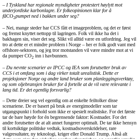
– I Tyskland har regionale myndigheter protestert høylytt mot
underjordiske karbonlagre. Er folkeopinionen klar for å
få
CO
pumpet ned i bakken under seg?
2
– Nei, mange steder har CCS fått et imageproblem, og det er først
og fremst knyttet nettopp til lagringen. Folk vil ikke ha det i
bakhagen sin, viser det seg. Slikt vil alltid være en utfordring. Jeg vil
tro at dette er et mindre problem i Norge – her er folk godt vant med
offshore-sektoren, og jeg tror motstanden vil være mindre mot at vi
da pumper CO
inn i havbunnen.
2
– Du nevnte scenarier av IPCC og IEA som forutsetter bruk av
CCS i et omfang som i dag virker totalt urealistisk. Dette er
projeksjoner Norge og andre land bruker som planleggingsverktøy,
og som oljebransjen bruker for å fortelle at de vil være relevante i
lang tid. Er det egentlig forsvarlig?
– Dette dreier seg vel egentlig om at enkelte feiltolker disse
scenariene. De er basert på bruk av energimodeller som tar
utgangspunkt i forhold som ikke er spesielt realistiske. For det første
tar de bare høyde for én begrensende faktor: Kostnader. For det
andre forutsetter de at alt annet fungerer optimalt. De tar ikke hensyn
til kortsiktige politiske vedtak, kostnadsoverskridelser, rare
valgresultater, ny teknologi, kriger eller Donald Trump. Altså alt