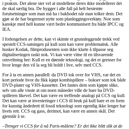
i praksis. Det alene sier vel at modellene deres ikke modellerer det
de skal særlig bra. De bygger i alle fall på helt bestemte
forutsetninger som man må ha i bakhodet når man tolker dem. Det
gjør at de har begrenset nytte som planleggingsverktøy. Noe som
kanskje med hell kunne vært bedre kommunisert fra både IPCC og
IEA.
I forlengelsen av dette, kan vi skimte et grunnleggende trekk ved
spesielt CCS-satsingen på kull som kan være problematisk. Alle
husker Kodak, filmprodusenten som ikke klarte å tilpasse seg
digitaliseringen raskt nok. Vi kan være vitne til en tilsvarende
omveltning her: Kull er en døende teknologi, og det er grenser for
hvor lenge den vil la seg bli holdt i live, selv med CCS.
For å ta en annen parallell: da DVD tok over for VHS, var det en
kort periode hvor du fikk kjøpt kombispillere – bokser som tok både
DVD-plater og VHS-kassetter. Det fantes dem som kjøpte slike,
selv om alle visste at om noen måneder ville de bare ha DVD-
spilleren likevel. Det kan være en treffende analogi på CCS og kull:
Det kan være at investeringer i CCS til bruk på kull bare er en form
for kunstig åndedrett til fossil teknologi som egentlig ikke lenger har
livets rett. CCS og gass, derimot, kan være en annen skål. Det
gjenstår å se.
–Trenger vi CCS for å nå Paris-målene? Er det ikke blitt slik at de