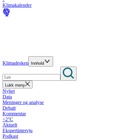
Klimakalender
Klimadesken
Innhold
Lukk meny
Nyhet
Data
Meninger og analyse
Debatt
Kommentar
<2°C
Aktuelt
Ekspertintervju
Podkast