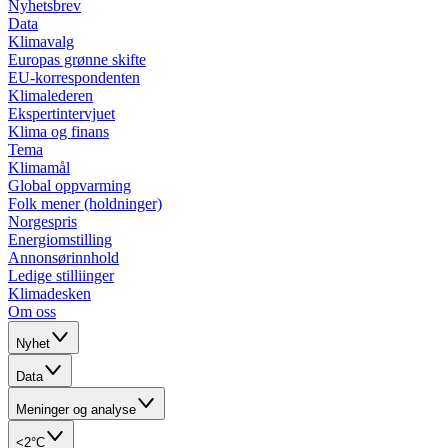
Nyhetsbrev
Data
Klimavalg
Europas grønne skifte
EU-korrespondenten
Klimalederen
Ekspertintervjuet
Klima og finans
Tema
Klimamål
Global oppvarming
Folk mener (holdninger)
Norgespris
Energiomstilling
Annonsørinnhold
Ledige stilliinger
Klimadesken
Om oss
Nyhet
Data
Meninger og analyse
<2°C