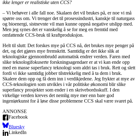
ikke lenger er realistiske uten CCS?
– Vi behøver i alle fall noe. Skalaen det vil brukes på, er noe vi må
spørre oss om. Vi trenger det til prosessindustri, kanskje til naturgass
og bioenergi, sistnevnte vil man kunne oppnå negative utslipp med.
Men jeg synes det er vanskelig å se for meg en fremtid med
omfattende CCS-bruk til kraftproduksjon.
Helt til slutt: Det forskes mye på CCS nå, det brukes mye penger på
det, og det gjøres mye fremskritt. Samtidig er det ikke slik at
teknologiske gjennombrudd automatisk endrer verden. Faren med
slike teknologifokuserte forskningsagendaer er at vi kan ende opp
med en masse superfancy teknologi som aldri tas i bruk. Rett og slett
fordi vi ikke samtidig jobber tilstrekkelig med å ta dem i bruk.
Skalere dem opp og få dem inn i verdikjedene. Jeg frykter at mye av
CCS-teknologien som utvikles i vår politiske økonomi blir slike
superfancy prosjekter som ender i en skrivebordsskuff. I den
virkelige verden kreves det nemlig mye mer enn bare god
ingeniørkunst for å løse disse problemene CCS skal være svaret på.
ANNONSE
Facebook
Bluesky
LinkedIn