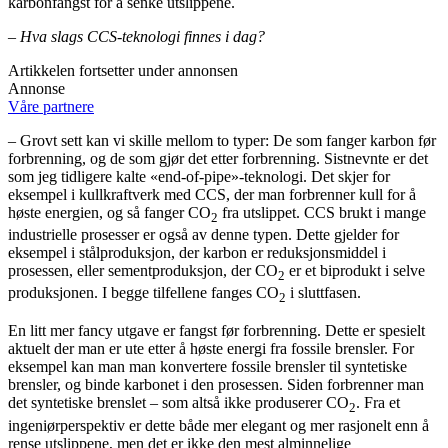
karbonfangst for å senke utslippene.
– Hva slags CCS-teknologi finnes i dag?
Artikkelen fortsetter under annonsen
Annonse
Våre partnere
– Grovt sett kan vi skille mellom to typer: De som fanger karbon før
forbrenning, og de som gjør det etter forbrenning. Sistnevnte er det
som jeg tidligere kalte «end-of-pipe»-teknologi. Det skjer for
eksempel i kullkraftverk med CCS, der man forbrenner kull for å
høste energien, og så fanger CO
fra utslippet. CCS brukt i mange
2
industrielle prosesser er også av denne typen. Dette gjelder for
eksempel i stålproduksjon, der karbon er reduksjonsmiddel i
prosessen, eller sementproduksjon, der CO
er et biprodukt i selve
2
produksjonen. I begge tilfellene fanges CO
i sluttfasen.
2
En litt mer fancy utgave er fangst før forbrenning. Dette er spesielt
aktuelt der man er ute etter å høste energi fra fossile brensler. For
eksempel kan man man konvertere fossile brensler til syntetiske
brensler, og binde karbonet i den prosessen. Siden forbrenner man
det syntetiske brenslet – som altså ikke produserer CO
. Fra et
2
ingeniørperspektiv er dette både mer elegant og mer rasjonelt enn å
rense utslippene, men det er ikke den mest alminnelige