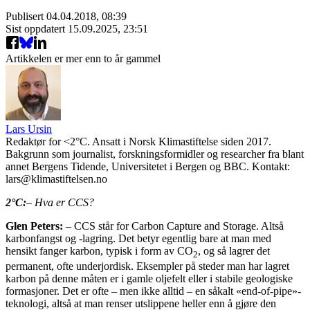
Publisert
04.04.2018, 08:39
Sist oppdatert
15.09.2025, 23:51
Artikkelen er mer enn to år gammel
Lars Ursin
Redaktør for <2°C. Ansatt i Norsk Klimastiftelse siden 2017.
Bakgrunn som journalist, forskningsformidler og researcher fra blant
annet Bergens Tidende, Universitetet i Bergen og BBC. Kontakt:
lars@klimastiftelsen.no
2°C:
– Hva er CCS?
Glen Peters:
– CCS står for Carbon Capture and Storage. Altså
karbonfangst og -lagring. Det betyr egentlig bare at man med
hensikt fanger karbon, typisk i form av CO
, og så lagrer det
2
permanent, ofte underjordisk. Eksempler på steder man har lagret
karbon på denne måten er i gamle oljefelt eller i stabile geologiske
formasjoner. Det er ofte – men ikke alltid – en såkalt «end-of-pipe»-
teknologi, altså at man renser utslippene heller enn å gjøre den