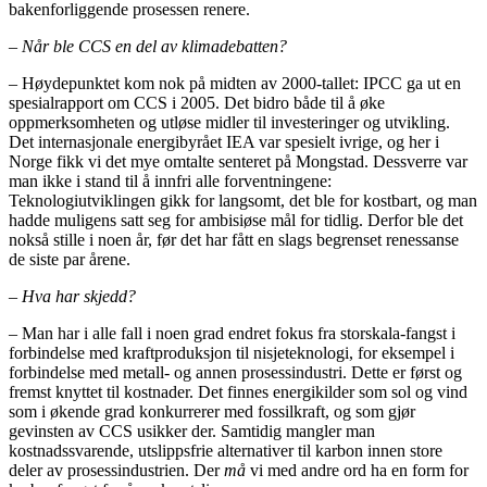
bakenforliggende prosessen renere.
– Når ble CCS en del av klimadebatten?
– Høydepunktet kom nok på midten av 2000-tallet: IPCC ga ut en
spesialrapport om CCS i 2005. Det bidro både til å øke
oppmerksomheten og utløse midler til investeringer og utvikling.
Det internasjonale energibyrået IEA var spesielt ivrige, og her i
Norge fikk vi det mye omtalte senteret på Mongstad. Dessverre var
man ikke i stand til å innfri alle forventningene:
Teknologiutviklingen gikk for langsomt, det ble for kostbart, og man
hadde muligens satt seg for ambisiøse mål for tidlig. Derfor ble det
nokså stille i noen år, før det har fått en slags begrenset renessanse
de siste par årene.
– Hva har skjedd?
– Man har i alle fall i noen grad endret fokus fra storskala-fangst i
forbindelse med kraftproduksjon til nisjeteknologi, for eksempel i
forbindelse med metall- og annen prosessindustri. Dette er først og
fremst knyttet til kostnader. Det finnes energikilder som sol og vind
som i økende grad konkurrerer med fossilkraft, og som gjør
gevinsten av CCS usikker der. Samtidig mangler man
kostnadssvarende, utslippsfrie alternativer til karbon innen store
deler av prosessindustrien. Der
må
vi med andre ord ha en form for