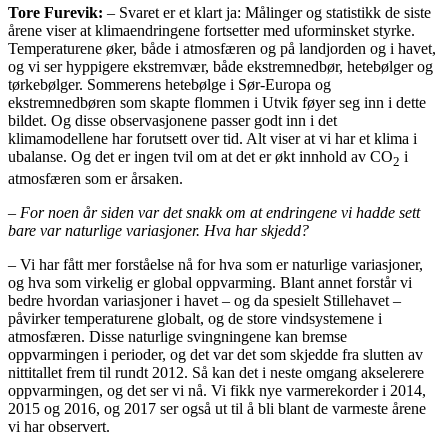
Tore Furevik:
– Svaret er et klart ja: Målinger og statistikk de siste
årene viser at klimaendringene fortsetter med uforminsket styrke.
Temperaturene øker, både i atmosfæren og på landjorden og i havet,
og vi ser hyppigere ekstremvær, både ekstremnedbør, hetebølger og
tørkebølger. Sommerens hetebølge i Sør-Europa og
ekstremnedbøren som skapte flommen i Utvik føyer seg inn i dette
bildet. Og disse observasjonene passer godt inn i det
klimamodellene har forutsett over tid. Alt viser at vi har et klima i
ubalanse. Og det er ingen tvil om at det er økt innhold av CO
i
2
atmosfæren som er årsaken.
– For noen år siden var det snakk om at endringene vi hadde sett
bare var naturlige variasjoner. Hva har skjedd?
– Vi har fått mer forståelse nå for hva som er naturlige variasjoner,
og hva som virkelig er global oppvarming. Blant annet forstår vi
bedre hvordan variasjoner i havet – og da spesielt Stillehavet –
påvirker temperaturene globalt, og de store vindsystemene i
atmosfæren. Disse naturlige svingningene kan bremse
oppvarmingen i perioder, og det var det som skjedde fra slutten av
nittitallet frem til rundt 2012. Så kan det i neste omgang akselerere
oppvarmingen, og det ser vi nå. Vi fikk nye varmerekorder i 2014,
2015 og 2016, og 2017 ser også ut til å bli blant de varmeste årene
vi har observert.