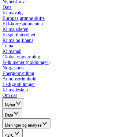
Nyhetsbrev
Data
Klimavalg
Europas grønne skifte
EU-korrespondenten
Klimalederen
Ekspertintervjuet
Klima og finans
Tema
Klimamål
Global oppvarming
Folk mener (holdninger)
Norgespris
Energiomstilling
Annonsørinnhold
Ledige stilliinger
Klimadesken
Om oss
Nyhet
Data
Meninger og analyse
<2°C