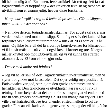
bli helt umulig å nå. En annen, fersk artikkel slår rett og slett fast at
togradersmålet er uoppnåelig – det krever en teknisk og økonomisk
utvikling som er usannsynlig, hevder disse forskerne.
– Norge har forpliktet seg til å kutte 40 prosent av CO
-utslippene
2
innen 2030. Er det godt nok?
– Nei, ikke dersom togradersmålet skal nås. For at det skal skje, må
verden raskere ned mot nullutslipp. Samtidig er selv det kuttet vi har
forpliktet oss til ekstremt utfordrende – husk at 2030 bare er 13 år
unna. Og ikke bare vil det få alvorlige konsekvenser for klimaet om
vi ikke når målene – nå vil det også koste i kroner og øre. Norges
mål er knyttet opp mot EØS-avtalen, og vi vil kunne bli straffet
økonomisk av EU om vi ikke gjør nok.
– Det er med andre ord håpløst?
– Jeg vil heller snu på det: Togradersmålet virker urealistisk, men vi
styrer trolig ikke mot katastrofen. Det skjer veldig mye positivt nå:
Paris-avtalen var god, særlig om den gradvis strammes inn slik
hensikten er. Den teknologiske utviklingen går raskt og i riktig
retning. I sum betyr det at det er mindre sannsynlig at vi ender med
fire til seks graders oppvarming i 2100 slik mange har fryktet. Det
ville vært katastrofalt. Jeg tror vi ender et sted mellom to og tre
grader. Fortsatt vil skadevirkningene være store, og det vil bli tøft for