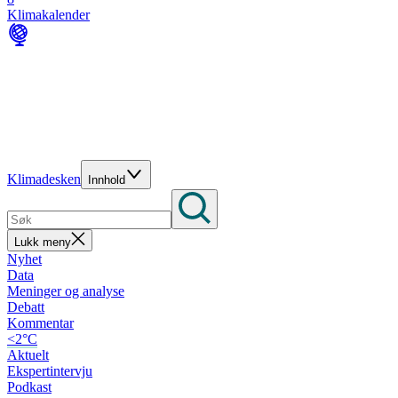
Klimakalender
Klimadesken
Innhold
Lukk meny
Nyhet
Data
Meninger og analyse
Debatt
Kommentar
<2°C
Aktuelt
Ekspertintervju
Podkast