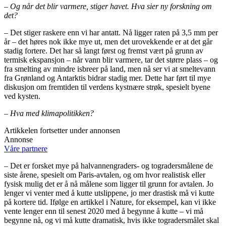
– Og når det blir varmere, stiger havet. Hva sier ny forskning om
det?
– Det stiger raskere enn vi har antatt. Nå ligger raten på 3,5 mm per
år – det høres nok ikke mye ut, men det urovekkende er at det går
stadig fortere. Det har så langt først og fremst vært på grunn av
termisk ekspansjon – når vann blir varmere, tar det større plass – og
fra smelting av mindre isbreer på land, men nå ser vi at smeltevann
fra Grønland og Antarktis bidrar stadig mer. Dette har ført til mye
diskusjon om fremtiden til verdens kystnære strøk, spesielt byene
ved kysten.
– Hva med klimapolitikken?
Artikkelen fortsetter under annonsen
Annonse
Våre partnere
– Det er forsket mye på halvannengraders- og togradersmålene de
siste årene, spesielt om Paris-avtalen, og om hvor realistisk eller
fysisk mulig det er å nå målene som ligger til grunn for avtalen. Jo
lenger vi venter med å kutte utslippene, jo mer drastisk må vi kutte
på kortere tid. Ifølge en artikkel i Nature, for eksempel, kan vi ikke
vente lenger enn til senest 2020 med å begynne å kutte – vi må
begynne nå, og vi må kutte dramatisk, hvis ikke togradersmålet skal