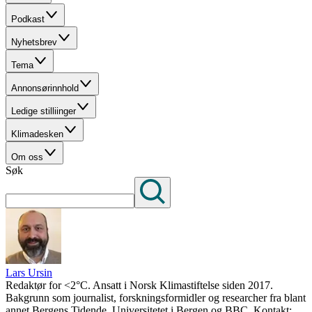
Podkast
Nyhetsbrev
Tema
Annonsørinnhold
Ledige stilliinger
Klimadesken
Om oss
Søk
Lars Ursin
Redaktør for <2°C. Ansatt i Norsk Klimastiftelse siden 2017.
Bakgrunn som journalist, forskningsformidler og researcher fra blant
annet Bergens Tidende, Universitetet i Bergen og BBC. Kontakt: