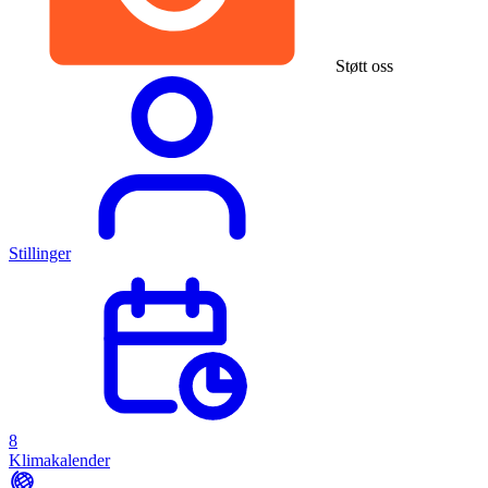
Støtt oss
Stillinger
8
Klimakalender