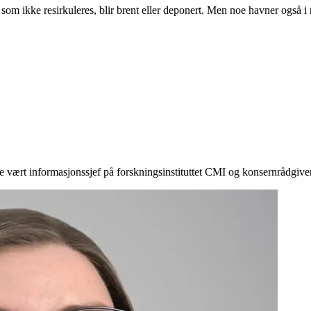
 resirkuleres, blir brent eller deponert. Men noe havner også i na
gere vært informasjonssjef på forskningsinstituttet CMI og konsernrådgiv