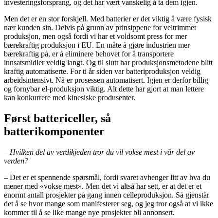
investeringsforsprang, og det har vært vanskelig å ta dem igjen.
Men det er en stor forskjell. Med batterier er det viktig å være fysisk
nær kunden sin. Delvis på grunn av prinsippene for veltrimmet
produksjon, men også fordi vi har et voldsomt press for mer
bærekraftig produksjon i EU. En måte å gjøre industrien mer
bærekraftig på, er å eliminere behovet for å transportere
innsatsmidler veldig langt. Og til slutt har produksjonsmetodene blitt
kraftig automatiserte. For ti år siden var batteriproduksjon veldig
arbeidsintensivt. Nå er prosessen automatisert. Igjen er derfor billig
og fornybar el-produksjon viktig. Alt dette har gjort at man lettere
kan konkurrere med kinesiske produsenter.
Først battericeller, så
batterikomponenter
– Hvilken del av verdikjeden tror du vil vokse mest i vår del av
verden?
– Det er et spennende spørsmål, fordi svaret avhenger litt av hva du
mener med «vokse mest». Men det vi altså har sett, er at det er et
enormt antall prosjekter på gang innen celleproduksjon. Så gjenstår
det å se hvor mange som manifesterer seg, og jeg tror også at vi ikke
kommer til å se like mange nye prosjekter bli annonsert.