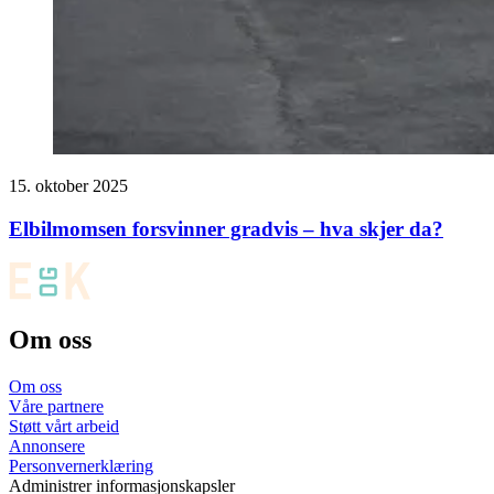
15. oktober 2025
Elbilmomsen forsvinner gradvis – hva skjer da?
Om oss
Om oss
Våre partnere
Støtt vårt arbeid
Annonsere
Personvernerklæring
Administrer informasjonskapsler