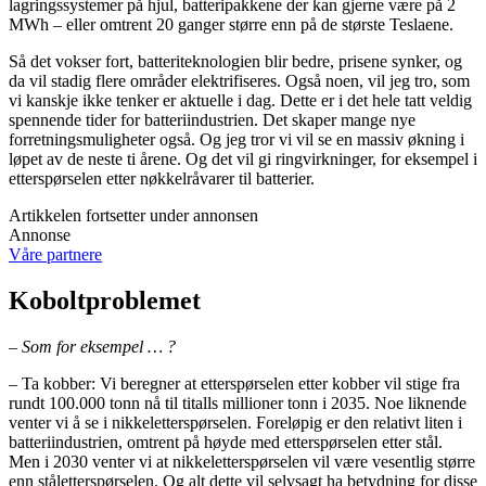
lagringssystemer på hjul, batteripakkene der kan gjerne være på 2
MWh – eller omtrent 20 ganger større enn på de største Teslaene.
Så det vokser fort, batteriteknologien blir bedre, prisene synker, og
da vil stadig flere områder elektrifiseres. Også noen, vil jeg tro, som
vi kanskje ikke tenker er aktuelle i dag. Dette er i det hele tatt veldig
spennende tider for batteriindustrien. Det skaper mange nye
forretningsmuligheter også. Og jeg tror vi vil se en massiv økning i
løpet av de neste ti årene. Og det vil gi ringvirkninger, for eksempel i
etterspørselen etter nøkkelråvarer til batterier.
Artikkelen fortsetter under annonsen
Annonse
Våre partnere
Koboltproblemet
– Som for eksempel … ?
– Ta kobber: Vi beregner at etterspørselen etter kobber vil stige fra
rundt 100.000 tonn nå til titalls millioner tonn i 2035. Noe liknende
venter vi å se i nikkeletterspørselen. Foreløpig er den relativt liten i
batteriindustrien, omtrent på høyde med etterspørselen etter stål.
Men i 2030 venter vi at nikkeletterspørselen vil være vesentlig større
enn ståletterspørselen. Og alt dette vil selvsagt ha betydning for disse