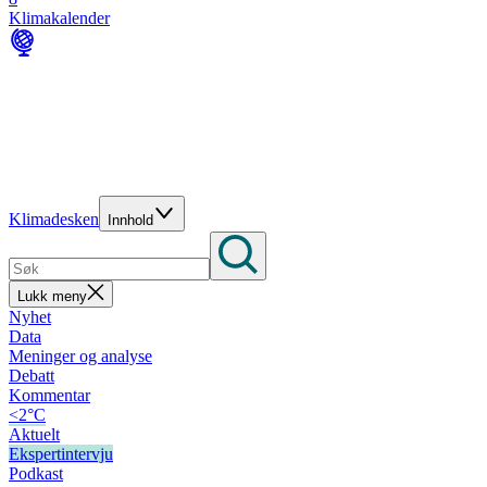
Klimakalender
Klimadesken
Innhold
Lukk meny
Nyhet
Data
Meninger og analyse
Debatt
Kommentar
<2°C
Aktuelt
Ekspertintervju
Podkast