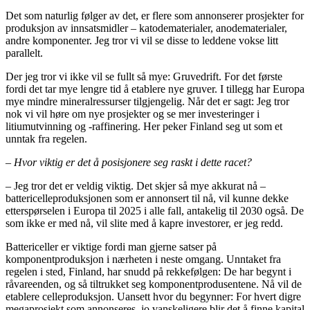
Det som naturlig følger av det, er flere som annonserer prosjekter for
produksjon av innsatsmidler – katodematerialer, anodematerialer,
andre komponenter. Jeg tror vi vil se disse to leddene vokse litt
parallelt.
Der jeg tror vi ikke vil se fullt så mye: Gruvedrift. For det første
fordi det tar mye lengre tid å etablere nye gruver. I tillegg har Europa
mye mindre mineralressurser tilgjengelig. Når det er sagt: Jeg tror
nok vi vil høre om nye prosjekter og se mer investeringer i
litiumutvinning og -raffinering. Her peker Finland seg ut som et
unntak fra regelen.
– Hvor viktig er det å posisjonere seg raskt i dette racet?
– Jeg tror det er veldig viktig. Det skjer så mye akkurat nå –
battericelleproduksjonen som er annonsert til nå, vil kunne dekke
etterspørselen i Europa til 2025 i alle fall, antakelig til 2030 også. De
som ikke er med nå, vil slite med å kapre investorer, er jeg redd.
Battericeller er viktige fordi man gjerne satser på
komponentproduksjon i nærheten i neste omgang. Unntaket fra
regelen i sted, Finland, har snudd på rekkefølgen: De har begynt i
råvareenden, og så tiltrukket seg komponentprodusentene. Nå vil de
etablere celleproduksjon. Uansett hvor du begynner: For hvert digre
megaprosjekt som annonseres, jo vanskeligere blir det å finne kapital