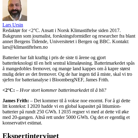
Lars Ursin
Redaktør for <2°C. Ansatt i Norsk Klimastiftelse siden 2017.
Bakgrunn som journalist, forskningsformidler og researcher fra blant
annet Bergens Tidende, Universitetet i Bergen og BBC. Kontakt:
lars@klimastiftelsen.no
Batterier har falt kraftig i pris de siste ti årene og gjort
batteriteknologi til en helt sentral klimaløsning. Batterimarkedet spås
å mangedobles fremover, og mange land kappes om å kapre størst
mulig deler av det fremover. Og de har ingen tid å miste, skal vi tro
sjefen for batterianalyse i BloombergNEF, James Frith.
<2
°C:
– Hvor stort kommer batterimarkedet til å bli?
James Frith:
– Det kommer til å vokse noe enormt. For å gi dette
litt kontekst: I 2020 hadde vi en global kapasitet på litiumion-
batterier på rundt 250 GWh. I 2035 regner vi med at dette vil øke
med 20-gangen. Altså rett under 5000 GWh. Og det er egentlig et
konservativt estimat.
Ekspertintervjuet