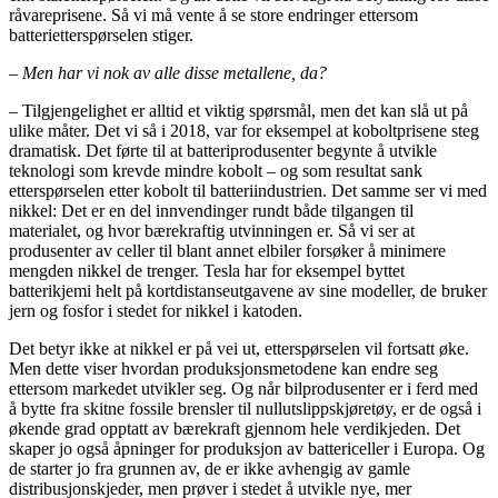
råvareprisene. Så vi må vente å se store endringer ettersom
batterietterspørselen stiger.
– Men har vi nok av alle disse metallene, da?
– Tilgjengelighet er alltid et viktig spørsmål, men det kan slå ut på
ulike måter. Det vi så i 2018, var for eksempel at koboltprisene steg
dramatisk. Det førte til at batteriprodusenter begynte å utvikle
teknologi som krevde mindre kobolt – og som resultat sank
etterspørselen etter kobolt til batteriindustrien. Det samme ser vi med
nikkel: Det er en del innvendinger rundt både tilgangen til
materialet, og hvor bærekraftig utvinningen er. Så vi ser at
produsenter av celler til blant annet elbiler forsøker å minimere
mengden nikkel de trenger. Tesla har for eksempel byttet
batterikjemi helt på kortdistanseutgavene av sine modeller, de bruker
jern og fosfor i stedet for nikkel i katoden.
Det betyr ikke at nikkel er på vei ut, etterspørselen vil fortsatt øke.
Men dette viser hvordan produksjonsmetodene kan endre seg
ettersom markedet utvikler seg. Og når bilprodusenter er i ferd med
å bytte fra skitne fossile brensler til nullutslippskjøretøy, er de også i
økende grad opptatt av bærekraft gjennom hele verdikjeden. Det
skaper jo også åpninger for produksjon av battericeller i Europa. Og
de starter jo fra grunnen av, de er ikke avhengig av gamle
distribusjonskjeder, men prøver i stedet å utvikle nye, mer