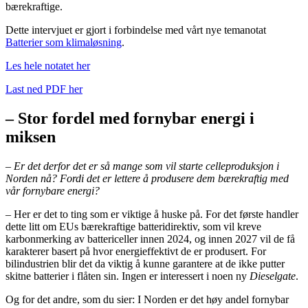
bærekraftige.
Dette intervjuet er gjort i forbindelse med vårt nye temanotat
Batterier som klimaløsning
.
Les hele notatet
her
Last ned PDF her
– Stor fordel med fornybar energi i
miksen
– Er det derfor det er så mange som vil starte celleproduksjon i
Norden nå? Fordi det er lettere å produsere dem bærekraftig med
vår fornybare energi?
– Her er det to ting som er viktige å huske på. For det første handler
dette litt om EUs bærekraftige batteridirektiv, som vil kreve
karbonmerking av battericeller innen 2024, og innen 2027 vil de få
karakterer basert på hvor energieffektivt de er produsert. For
bilindustrien blir det da viktig å kunne garantere at de ikke putter
skitne batterier i flåten sin. Ingen er interessert i noen ny
Dieselgate
.
Og for det andre, som du sier: I Norden er det høy andel fornybar