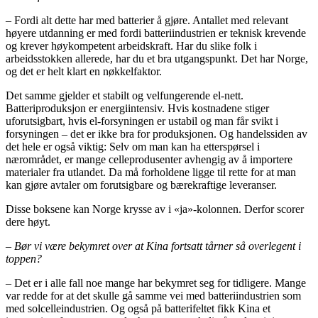
– Fordi alt dette har med batterier å gjøre. Antallet med relevant
høyere utdanning er med fordi batteriindustrien er teknisk krevende
og krever høykompetent arbeidskraft. Har du slike folk i
arbeidsstokken allerede, har du et bra utgangspunkt. Det har Norge,
og det er helt klart en nøkkelfaktor.
Det samme gjelder et stabilt og velfungerende el-nett.
Batteriproduksjon er energiintensiv. Hvis kostnadene stiger
uforutsigbart, hvis el-forsyningen er ustabil og man får svikt i
forsyningen – det er ikke bra for produksjonen. Og handelssiden av
det hele er også viktig: Selv om man kan ha etterspørsel i
nærområdet, er mange celleprodusenter avhengig av å importere
materialer fra utlandet. Da må forholdene ligge til rette for at man
kan gjøre avtaler om forutsigbare og bærekraftige leveranser.
Disse boksene kan Norge krysse av i «ja»-kolonnen. Derfor scorer
dere høyt.
– Bør vi være bekymret over at Kina fortsatt tårner så overlegent i
toppen?
– Det er i alle fall noe mange har bekymret seg for tidligere. Mange
var redde for at det skulle gå samme vei med batteriindustrien som
med solcelleindustrien. Og også på batterifeltet fikk Kina et