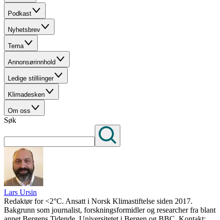
Podkast
Nyhetsbrev
Tema
Annonsørinnhold
Ledige stilliinger
Klimadesken
Om oss
Søk
Lars Ursin
Redaktør for <2°C. Ansatt i Norsk Klimastiftelse siden 2017.
Bakgrunn som journalist, forskningsformidler og researcher fra blant
annet Bergens Tidende, Universitetet i Bergen og BBC. Kontakt: