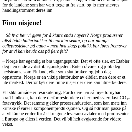
for de landene som har vært trege ut fra start, og jo mer snevres
handlingsrommet deres inn.
Finn nisjene!
– Så hva bør vi gjøre for å klatre enda høyere? Norge produserer
altså både batteripakker til maritim sektor, og har mange
celleprosjekter på gang – men hva slags politikk bør føres fremover
for at vi kan hevde oss på flere felt?
– Norge har egentlig et bra utgangspunkt. Det vi ofte sier, er: Etabler
deg i en ende av distribusjonskjeden. Enten råvarer og jobb deg
nedstrøms, som Finland, eller som sluttbruker, og jobb deg
oppstrøms. Norge er en viktig sluttbruker av elbiler, men dere er et
lite marked. Derfor bør dere finne nisjer der dere kan utmerke dere.
Ett slikt område er resirkulering. Fordi dere har så mye fornybar
kraft i miksen, kan dere derfor resirkulere celler med svært lavt CO₂-
fotavtrykk. Det samme gjelder prosessindustrien, som kan mate inn
kritiske råvarer i komponentproduksjonen. Og så bør man passe på
at vilkårene er der for å sikre gode leveranseavtaler med produsenter
i Europa og ellers i verden. Det vil bli helt avgjørende for videre
vekst.