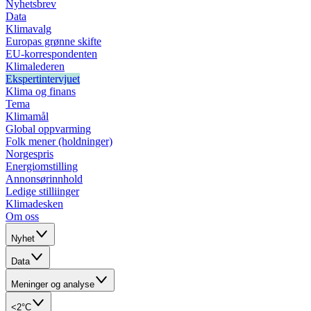
Nyhetsbrev
Data
Klimavalg
Europas grønne skifte
EU-korrespondenten
Klimalederen
Ekspertintervjuet
Klima og finans
Tema
Klimamål
Global oppvarming
Folk mener (holdninger)
Norgespris
Energiomstilling
Annonsørinnhold
Ledige stilliinger
Klimadesken
Om oss
Nyhet
Data
Meninger og analyse
<2°C