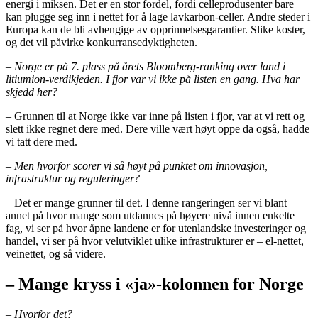
energi i miksen. Det er en stor fordel, fordi celleprodusenter bare
kan plugge seg inn i nettet for å lage lavkarbon-celler. Andre steder i
Europa kan de bli avhengige av opprinnelsesgarantier. Slike koster,
og det vil påvirke konkurransedyktigheten.
– Norge er på 7. plass på årets Bloomberg-ranking over land i
litiumion-verdikjeden. I fjor var vi ikke på listen en gang. Hva har
skjedd her?
– Grunnen til at Norge ikke var inne på listen i fjor, var at vi rett og
slett ikke regnet dere med. Dere ville vært høyt oppe da også, hadde
vi tatt dere med.
– Men hvorfor scorer vi så høyt på punktet om innovasjon,
infrastruktur og reguleringer?
– Det er mange grunner til det. I denne rangeringen ser vi blant
annet på hvor mange som utdannes på høyere nivå innen enkelte
fag, vi ser på hvor åpne landene er for utenlandske investeringer og
handel, vi ser på hvor velutviklet ulike infrastrukturer er – el-nettet,
veinettet, og så videre.
– Mange kryss i «ja»-kolonnen for Norge
– Hvorfor det?