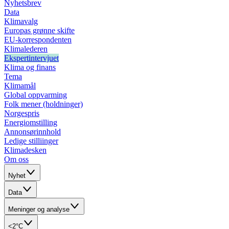
Nyhetsbrev
Data
Klimavalg
Europas grønne skifte
EU-korrespondenten
Klimalederen
Ekspertintervjuet
Klima og finans
Tema
Klimamål
Global oppvarming
Folk mener (holdninger)
Norgespris
Energiomstilling
Annonsørinnhold
Ledige stilliinger
Klimadesken
Om oss
Nyhet
Data
Meninger og analyse
<2°C