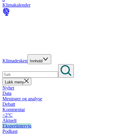
Klimakalender
Klimadesken
Innhold
Lukk meny
Nyhet
Data
Meninger og analyse
Debatt
Kommentar
<2°C
Aktuelt
Ekspertintervju
Podkast