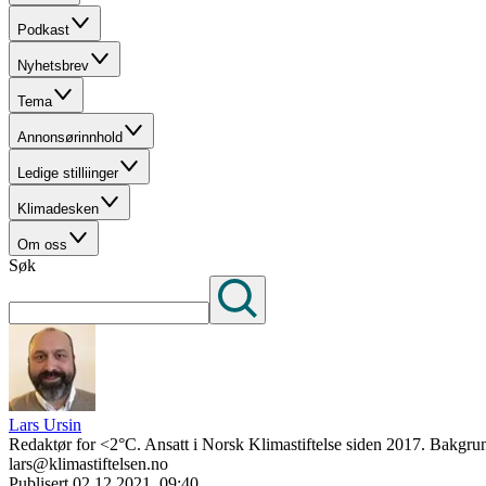
Podkast
Nyhetsbrev
Tema
Annonsørinnhold
Ledige stilliinger
Klimadesken
Om oss
Søk
Lars Ursin
Redaktør for <2°C. Ansatt i Norsk Klimastiftelse siden 2017. Bakgrun
lars@klimastiftelsen.no
Publisert
02.12.2021, 09:40