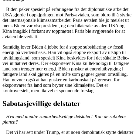
– Biden peker spesielt på erfaringene fra det diplomatiske arbeidet
USA gjorde i oppkjøringen mot Paris-avtalen, som bidro til å styrke
det internasjonale klimasamarbeidet. Paris-avtalen ble jo meislet ut
mens Biden var visepresident, og den bilaterale avtalen USA og
Kina inngikk i forkant av toppmøtet i Paris ble avgjørende for at
avtalen ble vedtatt.
Samtidig lover Biden å jobbe for å stoppe subsidiering av fossil
energi på verdensbasis. Han vil også stoppe eksport av utslipp til
utviklingsland, som spesielt Kina beskyldes for i det såkalte Belte-
vei-initiativet deres. Der eksporterer Kina kullteknologi til fattigere
land som trenger mer energi. Biden ønsker at energiutbygging i
fattigere land skal gjøres på en måte som gagner grønn omstilling.
Han nevner også at han ønsker en karbonskatt på grensen for
eksportvarer fra land som bryter sine klimaløfter. Det er
kontroversielt, men likevel et spennende forslag.
Sabotasjevillige delstater
– Hva med mindre samarbeidsvillige delstater? Kan de sabotere
planen?
– Det vi har sett under Trump, er at noen demokratisk styrte delstater