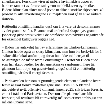
amerikanere. Forskning viser at sårbare lavinntektsgrupper er
hardere rammet av forurensning enn middelklassen og de rike.
Bidens klimaplan sikter mot å jevne ut slike historiske skjevheter. 40
prosent av alle investeringene i klimaplanen skal gå til slike sårbare
grupper.
Rettferdig omstilling handler også om å ta vare på de som rammes
av det grønne skiftet. Et annet mål er derfor å skape nye, grønne
jobber og økonomisk vekst i de områdene som påvirkes negativt når
for eksempel kullgruver legges ned.
– Biden har antakelig lært av erfaringene fra Clinton-kampanjen.
Clinton hadde også en skarp klimaplan, men hun ble beskyldt for å
svikte slike lokalsamfunn, og for at hun ikke tok hensyn til
belastningen de måtte bære i omstillingen. Derfor vil Biden at de
som har skapt verdier for det amerikanske samfunnet i flere tiår
gjennom kull-, olje- og gassutvinning også skal få en rettferdig
omstilling når fossil energi fases ut.
– Paris-avtalen har som et grunnleggende element at landene hvert
femte år skal fornye målsetningene sine. Hvis USA klarer å
utarbeide et nytt, offensivt klimamål innen 2025, slik Biden foreslår,
er det i tråd med Paris-avtalen. Dersom alle planene hans blir
iverksatt, vil resultatet bli et troverdig mål som er mer ambisiøst enn
målene Obama satte.