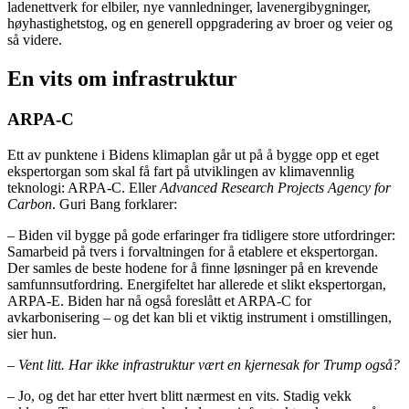
ladenettverk for elbiler, nye vannledninger, lavenergibygninger,
høyhastighetstog, og en generell oppgradering av broer og veier og
så videre.
En vits om infrastruktur
ARPA-C
Ett av punktene i Bidens klimaplan går ut på å bygge opp et eget
ekspertorgan som skal få fart på utviklingen av klimavennlig
teknologi: ARPA-C. Eller
Advanced Research Projects Agency for
Carbon
. Guri Bang forklarer:
– Biden vil bygge på gode erfaringer fra tidligere store utfordringer:
Samarbeid på tvers i forvaltningen for å etablere et ekspertorgan.
Der samles de beste hodene for å finne løsninger på en krevende
samfunnsutfordring. Energifeltet har allerede et slikt ekspertorgan,
ARPA-E. Biden har nå også foreslått et ARPA-C for
avkarbonisering – og det kan bli et viktig instrument i omstillingen,
sier hun.
– Vent litt. Har ikke infrastruktur vært en kjernesak for Trump også?
– Jo, og det har etter hvert blitt nærmest en vits. Stadig vekk