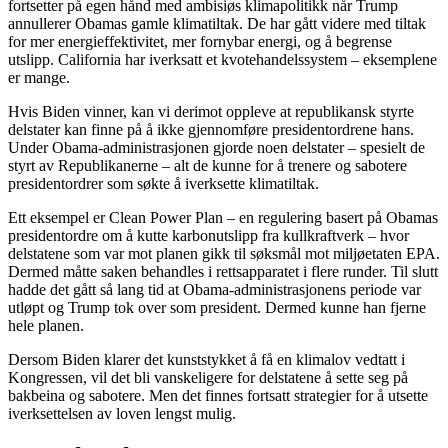
fortsetter på egen hånd med ambisiøs klimapolitikk når Trump
annullerer Obamas gamle klimatiltak. De har gått videre med tiltak
for mer energieffektivitet, mer fornybar energi, og å begrense
utslipp. California har iverksatt et kvotehandelssystem – eksemplene
er mange.
Hvis Biden vinner, kan vi derimot oppleve at republikansk styrte
delstater kan finne på å ikke gjennomføre presidentordrene hans.
Under Obama-administrasjonen gjorde noen delstater – spesielt de
styrt av Republikanerne – alt de kunne for å trenere og sabotere
presidentordrer som søkte å iverksette klimatiltak.
Ett eksempel er Clean Power Plan – en regulering basert på Obamas
presidentordre om å kutte karbonutslipp fra kullkraftverk – hvor
delstatene som var mot planen gikk til søksmål mot miljøetaten EPA.
Dermed måtte saken behandles i rettsapparatet i flere runder. Til slutt
hadde det gått så lang tid at Obama-administrasjonens periode var
utløpt og Trump tok over som president. Dermed kunne han fjerne
hele planen.
Dersom Biden klarer det kunststykket å få en klimalov vedtatt i
Kongressen, vil det bli vanskeligere for delstatene å sette seg på
bakbeina og sabotere. Men det finnes fortsatt strategier for å utsette
iverksettelsen av loven lengst mulig.