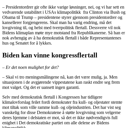
– Presidentordrer gir ofte ikke varige løsninger, nei, og vi har sett en
vedvarende ustabilitet i USAs klimapolitikk fra Clinton via Bush og
Obama til Trump – presidentene styrer gjennom presidentordrer og
kansellerer forgjengerens. Skal man ha varig endring, må det
lovgivning til, og helst med tverrpolitisk flertall. Dessverre vil nok
Bidens klimaplan møte mye motstand fra Republikanerne. Så han er
nok avhengig av å ha demokratisk flertall i både Representantenes
hus og Senatet for å lykkes.
Biden kan vinne kongressflertall
– Er det noen mulighet for det?
– Skal vi tro meningsmålingene nå, kan det være mulig, ja. Men
situasjonen i de avgjørende vippestatene kan raskt endre seg frem
mot valget. Og det er uansett ingen garanti.
Selv med demokratisk flertall i Kongressen har tidligere
klimalovforslag feilet fordi demokrater fra kull- og oljestater stemte
mot tiltak som ville ramme kull- og oljeindustrien. Det har vist seg
vanskelig for disse Demokratene å støtte lovgivning som velgerne
deres hjemme i delstaten er mot, så det er ikke nødvendigvis full
enighet i Det demokratiske partiet om alle delene av Bidens
klimapolitikk.