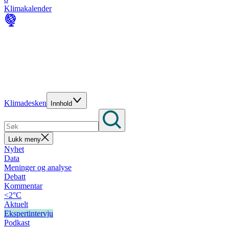
Klimakalender
Klimadesken
Innhold
Lukk meny
Nyhet
Data
Meninger og analyse
Debatt
Kommentar
<2°C
Aktuelt
Ekspertintervju
Podkast