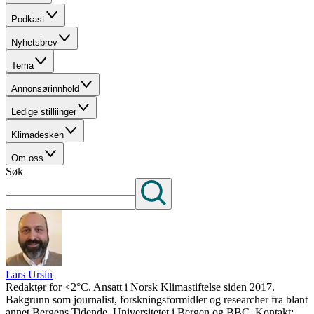
Podkast
Nyhetsbrev
Tema
Annonsørinnhold
Ledige stilliinger
Klimadesken
Om oss
Søk
Lars Ursin
Redaktør for <2°C. Ansatt i Norsk Klimastiftelse siden 2017.
Bakgrunn som journalist, forskningsformidler og researcher fra blant
annet Bergens Tidende, Universitetet i Bergen og BBC. Kontakt: