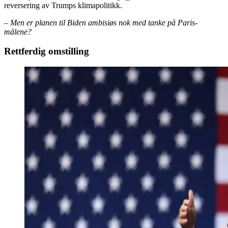
reversering av Trumps klimapolitikk.
– Men er planen til Biden ambisiøs nok med tanke på Paris-
målene?
Rettferdig omstilling