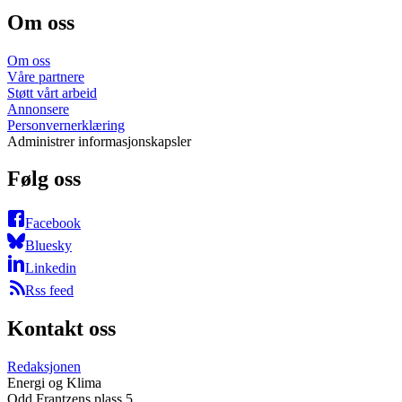
Om oss
Om oss
Våre partnere
Støtt vårt arbeid
Annonsere
Personvernerklæring
Administrer informasjonskapsler
Følg oss
Facebook
Bluesky
Linkedin
Rss feed
Kontakt oss
Redaksjonen
Energi og Klima
Odd Frantzens plass 5