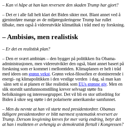
– Kan vi håpe at han kan reversere den skaden Trump har gjort?
– Det er i alle fall helt klart det Biden sikter mot. Blant annet ved å
gjeninnføre mange av de miljøreguleringene Trump har rullet
tilbake, men også å videreutvikle klimatiltak i tråd med ny forskning.
– Ambisiøs, men realistisk
– Er det en realistisk plan?
– Den er svært ambisiøs – den bygger på politikken fra Obama-
administrasjonen, men videreutvikler den også, blant annet basert på
forskning som er kommet i mellomtiden. Klimaplanen er helt i tråd
med ideen om
grønn vekst
. Grønn vekst-filosofien er dominerende i
energi- og klimapolitikken i den vestlige verden i dag, så man kan
sånn sett si at planen er like realistisk som
EUs grønne giv
. Men en
slik storstilt samfunnsomstilling krever selvsagt støtte fra
befolkningen og interessegrupper. Det vil bli en stor utfordring for
Biden å sikre seg støtte i det polariserte amerikanske samfunnet.
– Men du nevnte at han vil starte med presidentordrer. Obamas
tidligere presidentordrer er blitt nærmest systematisk reversert av
Trump. Dersom lovgivning kreves for mer varig endring, betyr det
at han i realiteten er avhengig av demokratisk flertall i Kongressen?