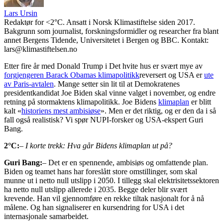
Lars Ursin
Redaktør for <2°C. Ansatt i Norsk Klimastiftelse siden 2017.
Bakgrunn som journalist, forskningsformidler og researcher fra blant
annet Bergens Tidende, Universitetet i Bergen og BBC. Kontakt:
lars@klimastiftelsen.no
Etter fire år med Donald Trump i Det hvite hus er svært mye av
forgjengeren Barack Obamas klimapolitikk
reversert og USA er
ute
av Paris-avtalen
. Mange setter sin lit til at Demokratenes
presidentkandidat Joe Biden skal vinne valget i november, og endre
retning på stormaktens klimapolitikk. Joe Bidens
klimaplan
er blitt
kalt «
historiens mest ambisiøse
». Men er det riktig, og er den da i så
fall også realistisk? Vi spør NUPI-forsker og USA-ekspert Guri
Bang.
2°C:
– I korte trekk: Hva går Bidens klimaplan ut på?
Guri Bang:
– Det er en spennende, ambisiøs og omfattende plan.
Biden og teamet hans har foreslått store omstillinger, som skal
munne ut i
netto null utslipp i 2050
. I tillegg skal elektrisitetssektoren
ha netto null utslipp allerede i 2035. Begge deler blir svært
krevende. Han vil gjennomføre en rekke tiltak nasjonalt for å nå
målene. Og han signaliserer en kursendring for USA i det
internasjonale samarbeidet.