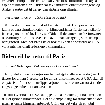
erklærer Trump at «neste uke skal være infrastrukturuken» og så
skjer det liksom aldri. Biden tar tak i infrastruktur-utfordringene og
ønsker å gjøre det til del av den grønne omstillingen.
– Sier planen noe om USAs utenrikspolitikk?
– Klima skal bli en nasjonal sikkerhetsprioritet. Han peker på at
klima er trusselmultiplikator – at klimaendringer forsterker risiko for
internasjonal konflikt. Her viser Biden til det amerikanske forsvarets
bekymringer for konsekvensene av klimaendringene, som Trump
har ignorert. Men det viktigste er nok at Biden annonserer at USA
vil ta internasjonalt lederskap i klimasaken.
Biden vil ha retur til Paris
– Så med Biden går USA inn igjen i
Paris-avtalen
?
– Ja, og det er noe han også sier han vil gjøre allerede på dag én. I
tillegg lover han å presse på for ambisjonsøkning, og at USA skal bli
en pådriver for at store utslippsnasjoner tar større ansvar for å nå de
langsiktige målene i Paris-avtalen.
Til slutt lover han at USA skal gjenoppta arbeidet og finansieringen
til Det grønne klimafondet. Det er kjempeviktig for framdriften i det
internasjonale klimasamarbeidet. Og igjen, det ville bli en total