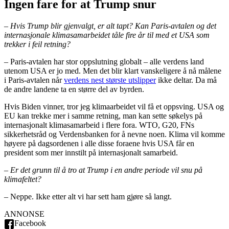
Ingen fare for at Trump snur
– Hvis Trump blir gjenvalgt, er alt tapt? Kan Paris-avtalen og det
internasjonale klimasamarbeidet tåle fire år til med et USA som
trekker i feil retning?
– Paris-avtalen har stor oppslutning globalt – alle verdens land
utenom USA er jo med. Men det blir klart vanskeligere å nå målene
i Paris-avtalen når
verdens nest største utslipper
ikke deltar. Da må
de andre landene ta en større del av byrden.
Hvis Biden vinner, tror jeg klimaarbeidet vil få et oppsving. USA og
EU kan trekke mer i samme retning, man kan sette søkelys på
internasjonalt klimasamarbeid i flere fora. WTO, G20, FNs
sikkerhetsråd og Verdensbanken for å nevne noen. Klima vil komme
høyere på dagsordenen i alle disse foraene hvis USA får en
president som mer innstilt på internasjonalt samarbeid.
– Er det grunn til å tro at Trump i en andre periode vil snu på
klimafeltet?
– Neppe. Ikke etter alt vi har sett ham gjøre så langt.
ANNONSE
Facebook