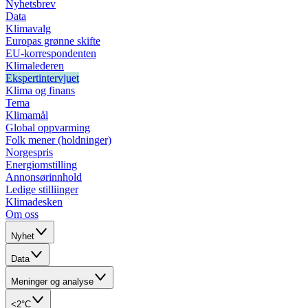
Nyhetsbrev
Data
Klimavalg
Europas grønne skifte
EU-korrespondenten
Klimalederen
Ekspertintervjuet
Klima og finans
Tema
Klimamål
Global oppvarming
Folk mener (holdninger)
Norgespris
Energiomstilling
Annonsørinnhold
Ledige stilliinger
Klimadesken
Om oss
Nyhet
Data
Meninger og analyse
<2°C