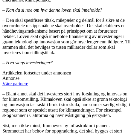
– Kan du si noe om hva denne loven skal inneholde?
– Den skal spesifisere tiltak, milepæler og delmål for å sikre at de
overordnete utslippsmålene skal overholdes. Det skal etableres en
håndhevingsmekanisme basert på prinsippet om at forurenser
betaler. Loven skal også inneholde finansiering av investeringer i
grønn teknologi og innovasjon som går mye lenger enn tidligere. Til
sammen skal det bevilges to tusen milliarder dollar som skal
investeres i omstillingstiltak.
– Hva slags investeringer?
Artikkelen fortsetter under annonsen
Annonse
Våre partnere
– Blant annet skal det investeres stort i ny forskning og innovasjon
for klimaomstilling. Klimaloven skal også sikre at grønn teknologi
og innovasjon tas raskt i bruk i stor skala, noe som er særlig viktig i
regioner som er spesielt utsatt for klimaendringer. For eksempel
skogbranner i California og havnivåstigning på østkysten.
Sist, men ikke minst, framheves ny infrastruktur i planen.
Strømnettet har behov for oppgradering, det skal bygges et stort