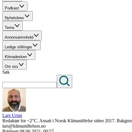
Podkast
Nyhetsbrev
Tema
Annonsørinnhold
Ledige stilliinger
Klimadesken
Om oss
Søk
Lars Ursin
Redaktør for <2°C. Ansatt i Norsk Klimastiftelse siden 2017. Bakgrun
lars@klimastiftelsen.no
Publisert
08.06.2021, 00:57