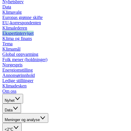
Nyhetsbrev
Data
Klimavalg
Europas grønne skifte
EU-korrespondenten
Klimalederen
Ekspertintervjuet
Klima og finans
Tema
Klimamål
Global oppvarming
Folk mener (holdninger)
Norgespris
Energiomstilling
Annonsørinnhold
Ledige stilliinger
Klimadesken
Om oss
Nyhet
Data
Meninger og analyse
<2°C