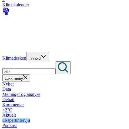
Klimakalender
Klimadesken
Innhold
Lukk meny
Nyhet
Data
Meninger og analyse
Debatt
Kommentar
<2°C
Aktuelt
Ekspertintervju
Podkast