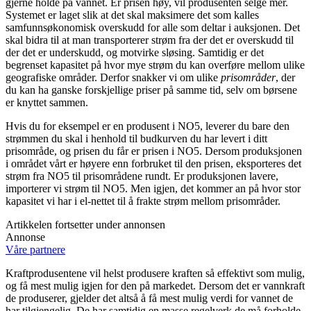
gjerne holde på vannet. Er prisen høy, vil produsenten selge mer.
Systemet er laget slik at det skal maksimere det som kalles
samfunnsøkonomisk overskudd for alle som deltar i auksjonen. Det
skal bidra til at man transporterer strøm fra der det er overskudd til
der det er underskudd, og motvirke sløsing. Samtidig er det
begrenset kapasitet på hvor mye strøm du kan overføre mellom ulike
geografiske områder. Derfor snakker vi om ulike
prisområder
, der
du kan ha ganske forskjellige priser på samme tid, selv om børsene
er knyttet sammen.
Hvis du for eksempel er en produsent i NO5, leverer du bare den
strømmen du skal i henhold til budkurven du har levert i ditt
prisområde, og prisen du får er prisen i NO5. Dersom produksjonen
i området vårt er høyere enn forbruket til den prisen, eksporteres det
strøm fra NO5 til prisområdene rundt. Er produksjonen lavere,
importerer vi strøm til NO5. Men igjen, det kommer an på hvor stor
kapasitet vi har i el-nettet til å frakte strøm mellom prisområder.
Artikkelen fortsetter under annonsen
Annonse
Våre partnere
Kraftprodusentene vil helst produsere kraften så effektivt som mulig,
og få mest mulig igjen for den på markedet. Dersom det er vannkraft
de produserer, gjelder det altså å få mest mulig verdi for vannet de
har tilgjengelig. De har samtidig en masse regelverk de må forholde