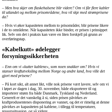
– Men hva skjer om flaskehalsene blir videre? Om vi får flere kabler
til utlandet og mellom prisområdene, hva vil skje med strømprisene
da?
– Hvis vi øker kapasiteten mellom to prisområder, blir prisene likere
i de to områdene. Når kapasiteten ikke binder, er prisen i prinsippet
lik. Selv om det i praksis kan være en liten forskjell på grunn av
overføringstap.
«Kabelkutt» ødelegger
forsyningssikkerheten
– Enn om vi «kutter kablene», som noen snakker om? Hvis vi
stanser kraftutveksling mellom Norge og andre land, hva ville det
gjort med prisene?
– På kort sikt, alt annet likt, ville nok prisene vært lavere, selv om vi
i løpet av dagen i dag, 30. november, både eksporterer til og
importerer strøm fra både Danmark, Tyskland og Nederland.
Generelt er det vanskelig å si, siden prisen påvirkes av
kraftprodusentenes disponering av vannet, og det er rimelig at denne
påvirkes av kapasiteten på kablene, i tillegg til temperaturer,
ressurssituasjon, og så videre.