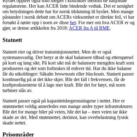
Byrået opptrer også som megler i konflikter mellom de nasjonale
regulatorene. Her kan ACER fatte bindende vedtak. Det er uenighet
om betydningen dette har for norsk tilslutning til byrået. Men mange
påstander i norsk debatt om ACERs virksomhet er direkte feil, vi har
forsøkt å nøste opp i noen av disse
her
. For mer om hva ACER er og
gjør, se denne artikkelen fra 2018:
ACER fra A til RME
.
Statnett
Statnett eier og driver transmisjonsnettet. Men de er også
systemansvarlig. Det betyr at de skal balansere tilbud og etterspørsel
på kort og lang sikt. På kort sikt må de balansere mengden kraft som
produseres og det som forbrukes til enhver tid. Har du ikke balanse
får du utkoblinger: Såkalte
brownouts
eller
blackouts
. Statnett passer
kontinuerlig på at det ikke skjer. Blir det fall i frekvensen, får de
kraftprodusentene til å lage mer kraft. Blir det for høyt, må noen
turbiner slås av.
Statnett passer også på kapasitetsbegrensningene i nettet. Her er
strømnettet veldig annerledes enn mange andre typer infrastrukturer.
Blir det for mange biler på veien, blir det kø – men veien tar ikke
skade av det. Med strømnettet, derimot, kan overbelastning fysisk
skade nettet.
Prisområder