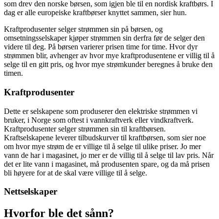
som drev den norske børsen, som igjen ble til en nordisk kraftbørs. I
dag er alle europeiske kraftbørser knyttet sammen, sier hun.
Kraftprodusenter selger strømmen sin på børsen, og
omsetningsselskaper kjøper strømmen sin derfra før de selger den
videre til deg. På børsen varierer prisen time for time. Hvor dyr
strømmen blir, avhenger av hvor mye kraftprodusentene er villig til å
selge til en gitt pris, og hvor mye strømkunder beregnes å bruke den
timen.
Kraftprodusenter
Dette er selskapene som produserer den elektriske strømmen vi
bruker, i Norge som oftest i vannkraftverk eller vindkraftverk.
Kraftprodusenter selger strømmen sin til kraftbørsen.
Kraftselskapene leverer tilbudskurver til kraftbørsen, som sier noe
om hvor mye strøm de er villige til å selge til ulike priser. Jo mer
vann de har i magasinet, jo mer er de villig til å selge til lav pris. Når
det er lite vann i magasinet, må produsenten spare, og da må prisen
bli høyere for at de skal være villige til å selge.
Nettselskaper
Hvorfor ble det sånn?