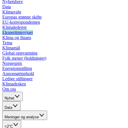
Nyhetsbrev
Data
Klimavalg
Europas grønne skifte
EU-korrespondenten
Klimalederen
Ekspertintervjuet
Klima og finans
Tema
Klimamål
Global oppvarming
Folk mener (holdninger)
Norgespris
Energiomstilling
Annonsørinnhold
Ledige stilliinger
Klimadesken
Om oss
Nyhet
Data
Meninger og analyse
<2°C