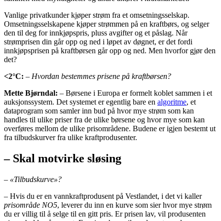
Vanlige privatkunder kjøper strøm fra et omsetningsselskap.
Omsetningsselskapene kjøper strømmen på en kraftbørs, og selger
den til deg for innkjøpspris, pluss avgifter og et påslag. Når
strømprisen din går opp og ned i løpet av døgnet, er det fordi
innkjøpsprisen på kraftbørsen går opp og ned. Men hvorfor gjør den
det?
<2°C:
– Hvordan bestemmes prisene på kraftbørsen?
Mette Bjørndal:
– Børsene i Europa er formelt koblet sammen i et
auksjonssystem. Det systemet er egentlig bare en
algoritme
, et
dataprogram som samler inn bud på hvor mye strøm som kan
handles til ulike priser fra de ulike børsene og hvor mye som kan
overføres mellom de ulike prisområdene. Budene er igjen bestemt ut
fra tilbudskurver fra ulike kraftprodusenter.
– Skal motvirke sløsing
– «Tilbudskurve»?
– Hvis du er en vannkraftprodusent på Vestlandet, i det vi kaller
prisområde NO5
, leverer du inn en kurve som sier hvor mye strøm
du er villig til å selge til en gitt pris. Er prisen lav, vil produsenten