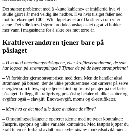
Det største problemet med å «kutte kablene» er imidlertid hva vi
skulle gjort i år med veldig lite nedbør. Hva hvis tilsiget faller ned
mot for eksempel 100 TWh i løpet av et år? Da sliter vi om vi er
alene. Det ville krevd større produksjonskapasitet og at vi holder
mer vann i magasinene for å sikre oss mot tørre år.
Kraftleverandøren tjener bare på
påslaget
– Hva med omsetningsselskapene, eller kraftleverandørene, de som
har logoen på strømregningen? Tjener de på de høye strømprisene?
– Vi forbinder gjerne strømprisen med dem. Men de handler altså
strømmen på børsen, der de ulike produsentene konkurrerer på selve
energien som tilbys, og de tjener først og fremst penger på det faste
påslaget. I tillegg til kraftpris og prispåslag betaler vi ulike skatter og
avgifter også – elavgift, Enova-avgift, moms og el-sertifikater.
– Men hva er det med alle disse avtalene de tilbyr?
– Omsetningsselskapene opererer gjerne med tre typer kontrakter:
Fastpris, spotpris og ulike variable kontrakter. Med fastpris kjøper du
kraft til en på forhånd avtalt pris uavhengig av markedsutviklingen.