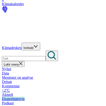
Klimakalender
Klimadesken
Innhold
Lukk meny
Nyhet
Data
Meninger og analyse
Debatt
Kommentar
<2°C
Aktuelt
Ekspertintervju
Podkast