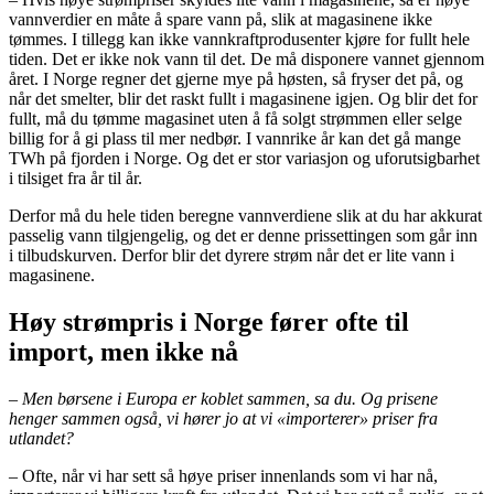
vannverdier en måte å spare vann på, slik at magasinene ikke
tømmes. I tillegg kan ikke vannkraftprodusenter kjøre for fullt hele
tiden. Det er ikke nok vann til det. De må disponere vannet gjennom
året. I Norge regner det gjerne mye på høsten, så fryser det på, og
når det smelter, blir det raskt fullt i magasinene igjen. Og blir det for
fullt, må du tømme magasinet uten å få solgt strømmen eller selge
billig for å gi plass til mer nedbør. I vannrike år kan det gå mange
TWh på fjorden i Norge. Og det er stor variasjon og uforutsigbarhet
i tilsiget fra år til år.
Derfor må du hele tiden beregne vannverdiene slik at du har akkurat
passelig vann tilgjengelig, og det er denne prissettingen som går inn
i tilbudskurven. Derfor blir det dyrere strøm når det er lite vann i
magasinene.
Høy strømpris i Norge fører ofte til
import, men ikke nå
– Men børsene i Europa er koblet sammen, sa du. Og prisene
henger sammen også, vi hører jo at vi «importerer» priser fra
utlandet?
– Ofte, når vi har sett så høye priser innenlands som vi har nå,