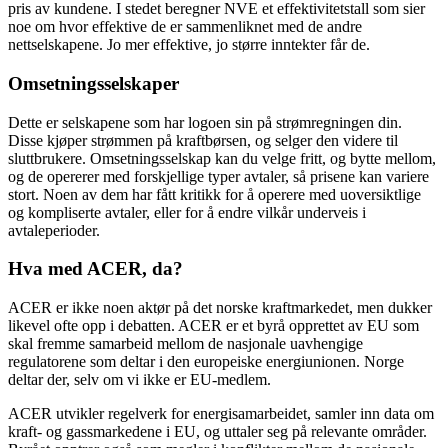
pris av kundene. I stedet beregner NVE et effektivitetstall som sier
noe om hvor effektive de er sammenliknet med de andre
nettselskapene. Jo mer effektive, jo større inntekter får de.
Omsetningsselskaper
Dette er selskapene som har logoen sin på strømregningen din.
Disse kjøper strømmen på kraftbørsen, og selger den videre til
sluttbrukere. Omsetningsselskap kan du velge fritt, og bytte mellom,
og de opererer med forskjellige typer avtaler, så prisene kan variere
stort. Noen av dem har fått kritikk for å operere med uoversiktlige
og kompliserte avtaler, eller for å endre vilkår underveis i
avtaleperioder.
Hva med ACER, da?
ACER er ikke noen aktør på det norske kraftmarkedet, men dukker
likevel ofte opp i debatten. ACER er et byrå opprettet av EU som
skal fremme samarbeid mellom de nasjonale uavhengige
regulatorene som deltar i den europeiske energiunionen. Norge
deltar der, selv om vi ikke er EU-medlem.
ACER utvikler regelverk for energisamarbeidet, samler inn data om
kraft- og gassmarkedene i EU, og uttaler seg på relevante områder.