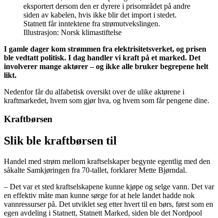
eksportert dersom den er dyrere i prisområdet på andre
siden av kabelen, hvis ikke blir det import i stedet.
Statnett får inntektene fra strømutvekslingen.
Illustrasjon: Norsk klimastiftelse
I gamle dager kom strømmen fra elektrisitetsverket, og prisen
ble vedtatt politisk. I dag handler vi kraft på et marked. Det
involverer mange aktører – og ikke alle bruker begrepene helt
likt.
Nedenfor får du alfabetisk oversikt over de ulike aktørene i
kraftmarkedet, hvem som gjør hva, og hvem som får pengene dine.
Kraftbørsen
Slik ble kraftbørsen til
Handel med strøm mellom kraftselskaper begynte egentlig med den
såkalte Samkjøringen fra 70-tallet, forklarer Mette Bjørndal.
– Det var et sted kraftselskapene kunne kjøpe og selge vann. Det var
en effektiv måte man kunne sørge for at hele landet hadde nok
vannressurser på. Det utviklet seg etter hvert til en børs, først som en
egen avdeling i Statnett, Statnett Marked, siden ble det Nordpool