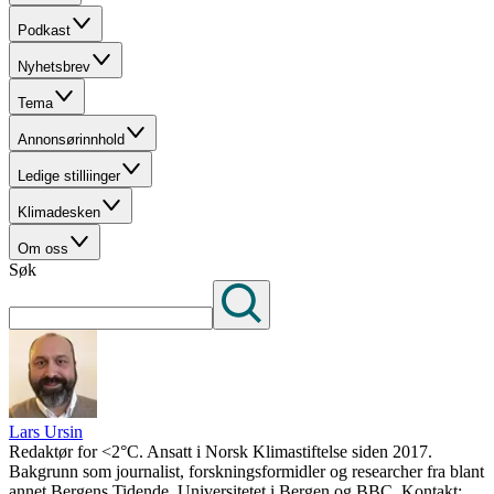
Podkast
Nyhetsbrev
Tema
Annonsørinnhold
Ledige stilliinger
Klimadesken
Om oss
Søk
Lars Ursin
Redaktør for <2°C. Ansatt i Norsk Klimastiftelse siden 2017.
Bakgrunn som journalist, forskningsformidler og researcher fra blant
annet Bergens Tidende, Universitetet i Bergen og BBC. Kontakt: