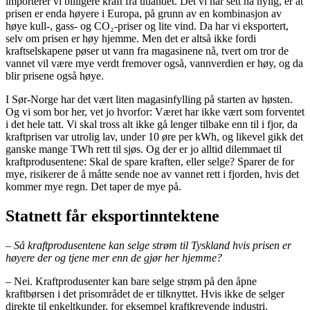
importerer vi billigere kraft fra utlandet. Det vi har sett nå nylig, er at
prisen er enda høyere i Europa, på grunn av en kombinasjon av
høye kull-, gass- og CO₂-priser og lite vind. Da har vi eksportert,
selv om prisen er høy hjemme. Men det er altså ikke fordi
kraftselskapene pøser ut vann fra magasinene nå, tvert om tror de
vannet vil være mye verdt fremover også, vannverdien er høy, og da
blir prisene også høye.
I Sør-Norge har det vært liten magasinfylling på starten av høsten.
Og vi som bor her, vet jo hvorfor: Været har ikke vært som forventet
i det hele tatt. Vi skal tross alt ikke gå lenger tilbake enn til i fjor, da
kraftprisen var utrolig lav, under 10 øre per kWh, og likevel gikk det
ganske mange TWh rett til sjøs. Og der er jo alltid dilemmaet til
kraftprodusentene: Skal de spare kraften, eller selge? Sparer de for
mye, risikerer de å måtte sende noe av vannet rett i fjorden, hvis det
kommer mye regn. Det taper de mye på.
Statnett får eksportinntektene
– Så kraftprodusentene kan selge strøm til Tyskland hvis prisen er
høyere der og tjene mer enn de gjør her hjemme?
– Nei. Kraftprodusenter kan bare selge strøm på den åpne
kraftbørsen i det prisområdet de er tilknyttet. Hvis ikke de selger
direkte til enkeltkunder, for eksempel kraftkrevende industri.