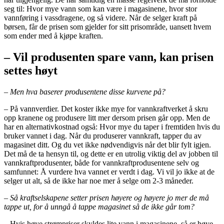
seg til: Hvor mye vann som kan være i magasinene, hvor stor
vannføring i vassdragene, og så videre. Når de selger kraft på
børsen, får de prisen som gjelder for sitt prisområde, uansett hvem
som ender med å kjøpe kraften.
– Vil produsenten spare vann, kan prisen
settes høyt
– Men hva baserer produsentene disse kurvene på?
– På vannverdier. Det koster ikke mye for vannkraftverket å skru
opp kranene og produsere litt mer dersom prisen går opp. Men de
har en alternativkostnad også: Hvor mye du taper i fremtiden hvis du
bruker vannet i dag. Når du produserer vannkraft, tapper du av
magasinet ditt. Og du vet ikke nødvendigvis når det blir fylt igjen.
Det må de ta hensyn til, og dette er en utrolig viktig del av jobben til
vannkraftprodusenter, både for vannkraftprodusentene selv og
samfunnet: Å vurdere hva vannet er verdt i dag. Vi vil jo ikke at de
selger ut alt, så de ikke har noe mer å selge om 2-3 måneder.
– Så kraftselskapene setter prisen høyere og høyere jo mer de må
tappe ut, for å unngå å tappe magasinet så de ikke går tom?
– Hvis høye strømpriser skyldes lite vann i magasinene, så er høye