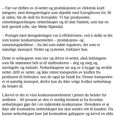
– Før var driften av el-nettet og produksjonen av elektrisk kraft
integrert, med dereguleringen som skjedde med Energiloven for 30
år siden, ble de skilt fra hverandre. Vi har produsenter,
omsetningsselskaper, nettselskaper og til slutt Statnett, som har en
helt spesiell rolle, sier Mette Bjørndal.
– Poenget med dereguleringen var å effektivisere, ved å skille ut det
som kunne konkurranseutsettes – produksjons- og
omsetningsleddene – fra det som måtte reguleres, det som er
naturlige monopol: Nettet og systemet, forklarer hun.
Dette er selskapene som eier og driver el-nettet, altså ledningene
som får strømmen helt ut til sluttbrukeren – deg og meg og
næringsliv og industri. Nettselskapene tar seg av å bygge og utvikle
nettet, drift av nettet, og ikke minst transporten av kraften fra
produsent til forbruker, noe de også tar betalt for. Denne transporten
er et naturlig monopol, derfor kan du ikke velge hvilket nettselskap
du betaler til.
Likevel er det et visst konkurranseelement i prisen du betaler for
nettleien – 60 prosent av den er nemlig bestemt ut fra hvordan
nettselskapet gjør det i en målestokk-konkurranse. Hensikten er at
ikke alle kostnadene nettselskapet har skal sendes rett til kunden. Da
kunne nettselskapet bare latt kostnadene galoppere og krevd en ublu