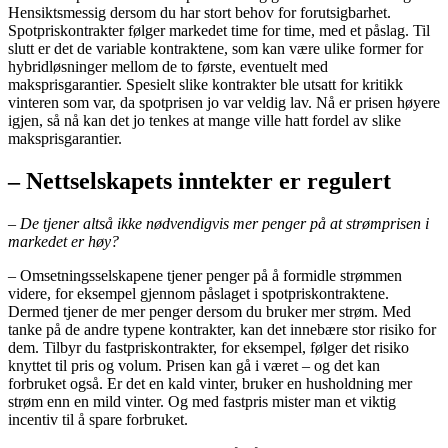
Hensiktsmessig dersom du har stort behov for forutsigbarhet.
Spotpriskontrakter følger markedet time for time, med et påslag. Til
slutt er det de variable kontraktene, som kan være ulike former for
hybridløsninger mellom de to første, eventuelt med
maksprisgarantier. Spesielt slike kontrakter ble utsatt for kritikk
vinteren som var, da spotprisen jo var veldig lav. Nå er prisen høyere
igjen, så nå kan det jo tenkes at mange ville hatt fordel av slike
maksprisgarantier.
– Nettselskapets inntekter er regulert
– De tjener altså ikke nødvendigvis mer penger på at strømprisen i
markedet er høy?
– Omsetningsselskapene tjener penger på å formidle strømmen
videre, for eksempel gjennom påslaget i spotpriskontraktene.
Dermed tjener de mer penger dersom du bruker mer strøm. Med
tanke på de andre typene kontrakter, kan det innebære stor risiko for
dem. Tilbyr du fastpriskontrakter, for eksempel, følger det risiko
knyttet til pris og volum. Prisen kan gå i været – og det kan
forbruket også. Er det en kald vinter, bruker en husholdning mer
strøm enn en mild vinter. Og med fastpris mister man et viktig
incentiv til å spare forbruket.