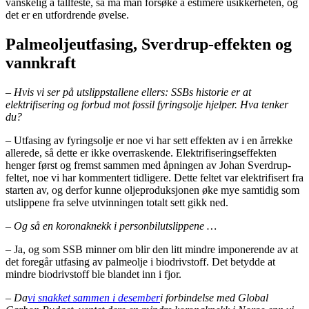
vanskelig å tallfeste, så må man forsøke å estimere usikkerheten, og
det er en utfordrende øvelse.
Palmeoljeutfasing, Sverdrup-effekten og
vannkraft
– Hvis vi ser på utslippstallene ellers: SSBs historie er at
elektrifisering og forbud mot fossil fyringsolje hjelper. Hva tenker
du?
– Utfasing av fyringsolje er noe vi har sett effekten av i en årrekke
allerede, så dette er ikke overraskende. Elektrifiseringseffekten
henger først og fremst sammen med åpningen av Johan Sverdrup-
feltet, noe vi har kommentert tidligere. Dette feltet var elektrifisert fra
starten av, og derfor kunne oljeproduksjonen øke mye samtidig som
utslippene fra selve utvinningen totalt sett gikk ned.
– Og så en koronaknekk i personbilutslippene …
– Ja, og som SSB minner om blir den litt mindre imponerende av at
det foregår utfasing av palmeolje i biodrivstoff. Det betydde at
mindre biodrivstoff ble blandet inn i fjor.
– Da
vi snakket sammen i desember
i forbindelse med Global