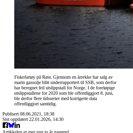
Fiskefartøy på Røst. Gjennom en årrekke har salg av
marin gassolje blitt underrapportert til SSB, som derfor
har beregnet feil utslippstall for Norge. I de foreløpige
utslippstallene for 2020 som ble offentliggjort 8. juni,
ble derfor flere tidsserier med korrigerte data
offentliggjort samtidig.
Publisert
08.06.2021, 18:38
Sist oppdatert
22.01.2026, 14:30
Artikkelen er mer enn to år gammel