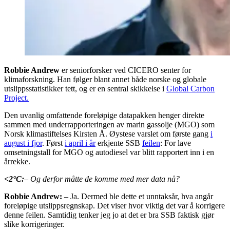
Robbie Andrew
er seniorforsker ved CICERO senter for
klimaforskning. Han følger blant annet både norske og globale
utslippsstatistikker tett, og er en sentral skikkelse i
Global Carbon
Project.
Den uvanlig omfattende foreløpige datapakken henger direkte
sammen med underrapporteringen av marin gassolje (MGO) som
Norsk klimastiftelses Kirsten Å. Øystese varslet om første gang
i
august i fjor
. Først
i april i år
erkjente SSB
feilen
: For lave
omsetningstall for MGO og autodiesel var blitt rapportert inn i en
årrekke.
<2
°C:
– Og derfor måtte de komme med mer data nå?
Robbie Andrew:
– Ja. Dermed ble dette et unntaksår, hva angår
foreløpige utslippsregnskap. Det viser hvor viktig det var å korrigere
denne feilen. Samtidig tenker jeg jo at det er bra SSB faktisk gjør
slike korrigeringer.