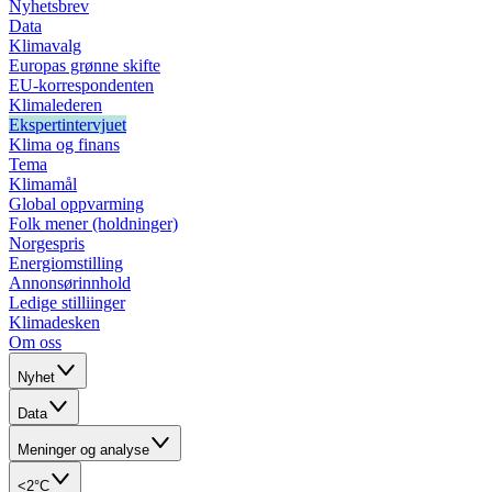
Nyhetsbrev
Data
Klimavalg
Europas grønne skifte
EU-korrespondenten
Klimalederen
Ekspertintervjuet
Klima og finans
Tema
Klimamål
Global oppvarming
Folk mener (holdninger)
Norgespris
Energiomstilling
Annonsørinnhold
Ledige stilliinger
Klimadesken
Om oss
Nyhet
Data
Meninger og analyse
<2°C