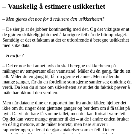
– Vanskelig å estimere usikkerhet
– Men gjøres det noe for å redusere den usikkerheten?
– De sier jo at de jobber kontinuerlig med det. Og det viktigste er at
de gjør en skikkelig jobb med å korrigere feil når de blir oppdaget.
Samtidig er det et faktum at det er utfordrende å beregne usikkerhet
med slike data.
– Hvorfor?
– Det er noe helt annet hvis du skal beregne usikkerheten på
målinger av temperatur eller vannstand. Måler du én gang, får du ett
tall. Måler du en gang til, får du gjerne et annet. Men måler du
mange ganger, får du en fordeling som gjerne samler seg omkring én
verdi. Da kan du si noe om sikkerheten av at det du faktisk prøver å
måle har akkurat den verdien.
Men når dataene dine er rapportert inn fra andre kilder, hjelper det
ikke om du ringer dem gjentatte ganger og ber dem om å få tallet på
nytt. Da vil du bare få samme tallet, men det kan fortsatt være feil.
Og det kan være mange grunner til det – at de i andre enden bruker
en dårlig metode, at de måler korrekt, men bare slurver i
rapporteringen, eller at de gjør antakelser som er feil. Det er