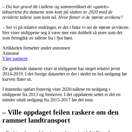
– Du har gravd litt i tallene og sammenliknet de «gamle»
tidsseriene fra dataene som kom på slutten av 2020 med de
reviderte tallene som kom nå. Hvor finner vi de største avvikene?
– Ser vi på relative endringer, er det i fiske vi ser de største avvikene.
Her viser utslippene seg å være mer enn dobbelt så store som det
som fremgikk av tallene fra i fjor høst.
Artikkelen fortsetter under annonsen
Annonse
Våre partnere
De gjeldende dataene viser at utslippene har steget relativt jevnt
2014-2019. I det forrige datasettet er det i stedet en brå nedgang før
kurven flater ut.
I innenriks sjøfart forøvrig viste 2020-tallene en nedgang i
utslippene fra 2013 og fremover. I det oppdaterte settet er det en
mindre uttalt nedgang fra 2015-2017 før det snur.
– Ville oppdaget feilen raskere om den
rammet landtransport