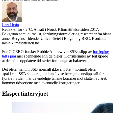
Lars Ursin
Redaktør for <2°C. Ansatt i Norsk Klimastiftelse siden 2017.
Bakgrunn som journalist, forskningsformidler og researcher fra blant
annet Bergens Tidende, Universitetet i Bergen og BBC. Kontakt:
lars@klimastiftelsen.no
For CICERO-forsker Robbie Andrew var SSBs slipp av
foreløpige
tall i juni
mer spennende enn de pleier: Korrigeringer av feil gjorde
at de måtte oppdatere tidsserier for mange år bakover.
Det pleier nemlig SSB normalt ikke å gjøre – normalt pleier
«pakken» SSB slipper i juni kun å vise beregnete utslippstall for
fjoråret. Siden, når de endelige tallene kommer mot slutten av året,
kommer tidsseriene med eventuelle korrigeringer.
Ekspertintervjuet