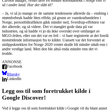
Carbon Budget, ventet dere en mindre koronaknekk i Norge enn vi
så i andre land. Har det slått til?
– Ja, vi så jo mange av de samme tendensene allerede da – endring i
strømforbruk hadde liten effekt, på grunn av vannkraftandelen i
Norge, personbiltrafikken gikk mindre ned, Sverdrup-effekten var
der allerede, og så videre. Det vi manglet gode data på var
industrien, og så hadde vi jo da ikke oversikt over omfanget av
MGO-feilen, eller om det var en feil – vi bare registrerte at det forelå
motstridende informasjon fra to kilder. Uansett var det forventet at
utslippsknekken for Norge 2020 ventet skulle bli mindre uttalt enn i
andre vestlige land. Men den ble altså enda mindre enn det vi
trodde.
ANNONSE
Facebook
Bluesky
LinkedIn
Legg oss til som foretrukket kilde i
Google Discover!
Ved å legge oss til som foretrukket kilde i Google vil du blant annet