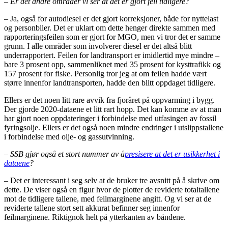
– Er det andre områder vi ser at det er gjort feil tidligere?
– Ja, også for autodiesel er det gjort korreksjoner, både for nyttelast
og personbiler. Det er uklart om dette henger direkte sammen med
rapporteringsfeilen som er gjort for MGO, men vi tror det er samme
grunn. I alle områder som involverer diesel er det altså blitt
underrapportert. Feilen for landtransport er imidlertid mye mindre –
bare 3 prosent opp, sammenliknet med 35 prosent for kysttrafikk og
157 prosent for fiske. Personlig tror jeg at om feilen hadde vært
større innenfor landtransporten, hadde den blitt oppdaget tidligere.
Ellers er det noen litt rare avvik fra fjoråret på oppvarming i bygg.
Der gjorde 2020-dataene et litt rart hopp. Det kan komme av at man
har gjort noen oppdateringer i forbindelse med utfasingen av fossil
fyringsolje. Ellers er det også noen mindre endringer i utslippstallene
i forbindelse med olje- og gassutvinning.
– SSB gjør også et stort nummer av å
presisere at det er usikkerhet i
dataene
?
– Det er interessant i seg selv at de bruker tre avsnitt på å skrive om
dette. De viser også en figur hvor de plotter de reviderte totaltallene
mot de tidligere tallene, med feilmarginene angitt. Og vi ser at de
reviderte tallene stort sett akkurat befinner seg innenfor
feilmarginene. Riktignok helt på ytterkanten av båndene.