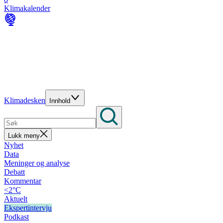
Klimakalender
Klimadesken
Innhold
Lukk meny
Nyhet
Data
Meninger og analyse
Debatt
Kommentar
<2°C
Aktuelt
Ekspertintervju
Podkast