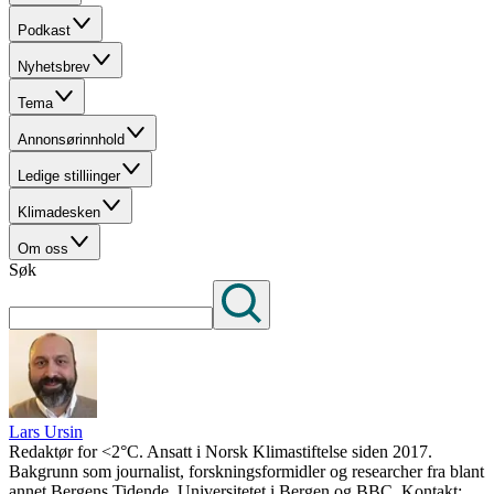
Podkast
Nyhetsbrev
Tema
Annonsørinnhold
Ledige stilliinger
Klimadesken
Om oss
Søk
Lars Ursin
Redaktør for <2°C. Ansatt i Norsk Klimastiftelse siden 2017.
Bakgrunn som journalist, forskningsformidler og researcher fra blant
annet Bergens Tidende, Universitetet i Bergen og BBC. Kontakt: