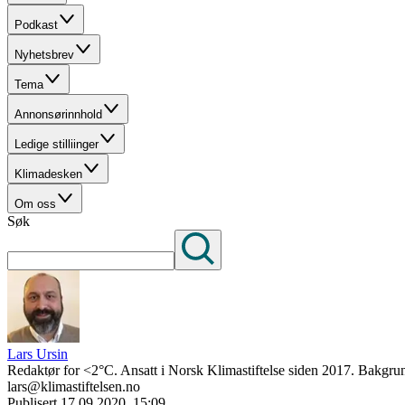
Podkast
Nyhetsbrev
Tema
Annonsørinnhold
Ledige stilliinger
Klimadesken
Om oss
Søk
Lars Ursin
Redaktør for <2°C. Ansatt i Norsk Klimastiftelse siden 2017. Bakgrun
lars@klimastiftelsen.no
Publisert
17.09.2020, 15:09