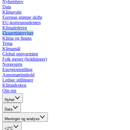
Nyhetsbrev
Data
Klimavalg
Europas grønne skifte
EU-korrespondenten
Klimalederen
Ekspertintervjuet
Klima og finans
Tema
Klimamål
Global oppvarming
Folk mener (holdninger)
Norgespris
Energiomstilling
Annonsørinnhold
Ledige stilliinger
Klimadesken
Om oss
Nyhet
Data
Meninger og analyse
<2°C