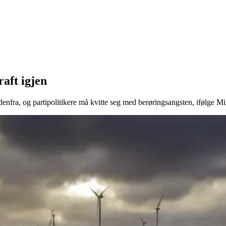
aft igjen
denfra, og partipolitikere må kvitte seg med berøringsangsten, ifølge M