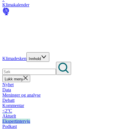
Klimakalender
Klimadesken
Innhold
Lukk meny
Nyhet
Data
Meninger og analyse
Debatt
Kommentar
<2°C
Aktuelt
Ekspertintervju
Podkast