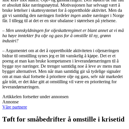
er absolutt ikke næringsnøytral. Motivasjonen har selvsagt vært å
bruke lettelser i skattesystemet for å opprettholde aktivitet. Men da
gir vi samtidig den næringen fordeler
ingen
andre næringer i Norge
får. I tillegg til at det er en stor ubalanse i størrelsen på ytelsene.
– Men unnskyldningen for oljeskatteregimet er blant annet at vi må
ha høye inntekter fra olje og gass for å omstille til ny, grønn
industri?
– Argumentet om at det å opprettholde aktiviteten i oljenæringen
bidrar til omstilling synes jeg er litt vanskelig å kjøpe. Det er et
poeng at man kan bruke kompetansen i leverandørnæringen til å
bygge nye næringer. De trenger samtidig noe å leve av mens man
bygger alternativet. Men når man samtidig gir så tydelige signaler
om at man skal fortsette å prioritere olje og gass, selv når markedet
går trått, er det ikke gitt at omstilling vil være en prioritering for
leverandørnæringen.
Artikkelen fortsetter under annonsen
Annonse
Våre partnere
Tøft for småbedrifter å omstille i krisetid