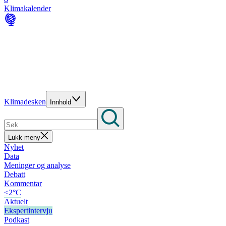
Klimakalender
Klimadesken
Innhold
Lukk meny
Nyhet
Data
Meninger og analyse
Debatt
Kommentar
<2°C
Aktuelt
Ekspertintervju
Podkast