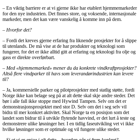
– En viktig barriere er at vi gjerne ikke har etablert hjemmemarkeder
for den nye industrien. Det finnes store, og voksende, internasjonale
markeder, men det kan være vanskelig å komme inn på dem.
– Hvorfor det?
– Fordi det kreves gjerne erfaring fra liknende prosjekter for å slippe
til utenlands. De må vise at de har produkter og teknologi som
fungerer, for det er ikke alltid gitt at erfaring og teknologi fra olje og
gass er direkte overførbart.
– Med «hjemmemarked» mener du da konkrete vindkraftprosjekter?
Altså flere vindparker til havs som leverandørindustrien kan levere
til?
– Ja, kommersielle parker og pilotprosjekter med statlig støtte, fordi
Norge ikke kan belage seg på at alt dette skal skje andre steder. Det
bør i alle fall ikke stoppe med Hywind Tampen. Selv om det er
demonstrasjonsprosjektet med stor D. Selv om det i seg selv vil
bidra til mer konkret aktivitet. Skal Norge ta en posisjon som det
landet som bidrar til å utvikle flytende havvind, er det lurt å teste og
demonstrere ulike løsninger her. I en tidlig faseutvikling vet vi ikke
hvilke løsninger som er optimale og vil fungere ulike steder.
– Si at vi er enige i alt dette – hvordan går vi frem konkret?