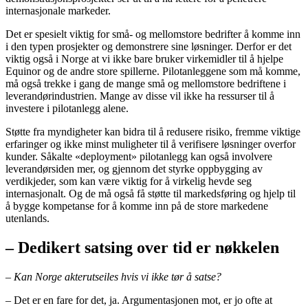
internasjonale markeder.
Det er spesielt viktig for små- og mellomstore bedrifter å komme inn
i den typen prosjekter og demonstrere sine løsninger. Derfor er det
viktig også i Norge at vi ikke bare bruker virkemidler til å hjelpe
Equinor og de andre store spillerne. Pilotanleggene som må komme,
må også trekke i gang de mange små og mellomstore bedriftene i
leverandørindustrien. Mange av disse vil ikke ha ressurser til å
investere i pilotanlegg alene.
Støtte fra myndigheter kan bidra til å redusere risiko, fremme viktige
erfaringer og ikke minst muligheter til å verifisere løsninger overfor
kunder. Såkalte «deployment» pilotanlegg kan også involvere
leverandørsiden mer, og gjennom det styrke oppbygging av
verdikjeder, som kan være viktig for å virkelig hevde seg
internasjonalt. Og de må også få støtte til markedsføring og hjelp til
å bygge kompetanse for å komme inn på de store markedene
utenlands.
– Dedikert satsing over tid er nøkkelen
– Kan Norge akterutseiles hvis vi ikke tør å satse?
– Det er en fare for det, ja. Argumentasjonen mot, er jo ofte at