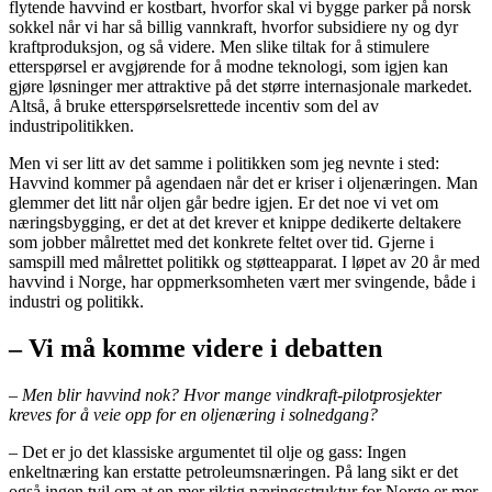
flytende havvind er kostbart, hvorfor skal vi bygge parker på norsk
sokkel når vi har så billig vannkraft, hvorfor subsidiere ny og dyr
kraftproduksjon, og så videre. Men slike tiltak for å stimulere
etterspørsel er avgjørende for å modne teknologi, som igjen kan
gjøre løsninger mer attraktive på det større internasjonale markedet.
Altså, å bruke etterspørselsrettede incentiv som del av
industripolitikken.
Men vi ser litt av det samme i politikken som jeg nevnte i sted:
Havvind kommer på agendaen når det er kriser i oljenæringen. Man
glemmer det litt når oljen går bedre igjen. Er det noe vi vet om
næringsbygging, er det at det krever et knippe dedikerte deltakere
som jobber målrettet med det konkrete feltet over tid. Gjerne i
samspill med målrettet politikk og støtteapparat. I løpet av 20 år med
havvind i Norge, har oppmerksomheten vært mer svingende, både i
industri og politikk.
– Vi må komme videre i debatten
– Men blir havvind nok? Hvor mange vindkraft-pilotprosjekter
kreves for å veie opp for en oljenæring i solnedgang?
– Det er jo det klassiske argumentet til olje og gass: Ingen
enkeltnæring kan erstatte petroleumsnæringen. På lang sikt er det
også ingen tvil om at en mer riktig næringsstruktur for Norge er mer