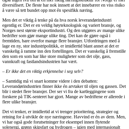
diversifisert. De fleste har nok innsett at det innebærer en viss risiko
å være så tett bundet opp mot én spesifikk næring.
Men det er viktig å tenke på da hva norsk leverandørindustri
egentlig er. Det er en veldig høyteknologisk og variert bransje, og
Norges nest største eksportindustri. Og den utgjøres av mange ulike
bedrifter som gjør mange ulike ting. Det kan de gjøre også i
fremtiden, bare overfor mange flere bransjer. Utfordringen med å
lage en ny, stor industripolitikk, er imidlertid blant annet at det er
vanskelig å ramme inn den fortellingen. Det er vanskelig å fremstille
den som en som har like store muligheter som det olje, gass,
vannkraft og fastlandsindustrien har vært.
–
Er ikke det en viktig erkjennelse i seg selv?
– Samtidig må vi snart komme videre i den debatten:
Leverandørindustrien finner ikke én arvtaker til oljen og gassen. Det
blir i stedet flere bransjer. Der ser vi fra de kartleggingene som
forskere på TIK-senteret har gjort. Mange av bedriftene er allerede i
flere ulike bransjer.
Det vi tenker, er imidlertid at vi trenger prioritering, strategier og
retning for å utvikle de nye næringene. Havvind er én av dem. Men,
vi har også gode forutsetninger for eksempel innen flytende
solenergi, grønn skipsfart og hydrogen – igjen med internasjonalt