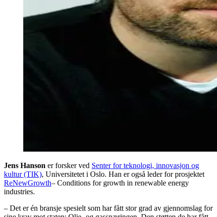
Jens Hanson
er forsker ved
Senter for teknologi, innovasjon og
kultur (TIK)
, Universitetet i Oslo. Han er også leder for prosjektet
ReNewGrowth
– Conditions for growth in renewable energy
industries.
– Det er én bransje spesielt som har fått stor grad av gjennomslag for
sine krav mot staten: Olje- og gassnæringen. Den støtten de har fått