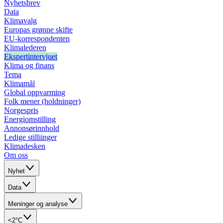
Nyhetsbrev
Data
Klimavalg
Europas grønne skifte
EU-korrespondenten
Klimalederen
Ekspertintervjuet
Klima og finans
Tema
Klimamål
Global oppvarming
Folk mener (holdninger)
Norgespris
Energiomstilling
Annonsørinnhold
Ledige stilliinger
Klimadesken
Om oss
Nyhet
Data
Meninger og analyse
<2°C