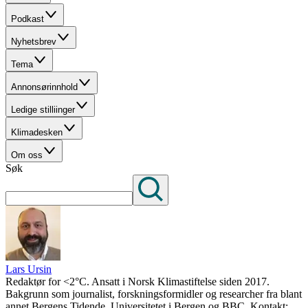
Podkast
Nyhetsbrev
Tema
Annonsørinnhold
Ledige stilliinger
Klimadesken
Om oss
Søk
Lars Ursin
Redaktør for <2°C. Ansatt i Norsk Klimastiftelse siden 2017.
Bakgrunn som journalist, forskningsformidler og researcher fra blant
annet Bergens Tidende, Universitetet i Bergen og BBC. Kontakt: