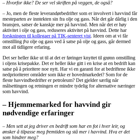
– Hvorfor ikke? De ser vel skriften på veggen, de også?
– Jo, men de fleste leverandørbedrifter som er involvert i havvind får
mesteparten av inntekten sin fra olje og gass. Når det går dårlig i den
bransjen, satser de kanskje mer på havvind. Men når det er høy
aktivitet i olje og gass, reduseres aktivitet på havvind. Dette har
forskningen til kollegaer på TIK-senteret vist
. Ideen om at vi får
omstilling
fra
olje og gass ved å satse på olje og gass, går dermed
mot all tidligere erfaring.
Det ser heller ikke ut til at det er føringer knyttet til grønn omstilling
i oljens krisepakke. Det er heller ikke gitt i en krise at en bedrift kan
satse på å prioritere noe nytt. Har vi en garanti for at bedriftene ikke
nedprioriterer områder som ikke er hovedmarkedet? Som for de
fleste havvindbedrifter er petroleum? Det gjelder særlig når
målsettingen og retningen er mindre tydelig for alternative næringer
som havvind.
– Hjemmemarked for havvind gir
nødvendige erfaringer
– Men sett at jeg driver en bedrift som har en fot i hver leir, og
ønsker å tilpasse meg fremtiden og stå mer i havvind. Hva er det
som hindrer meg?