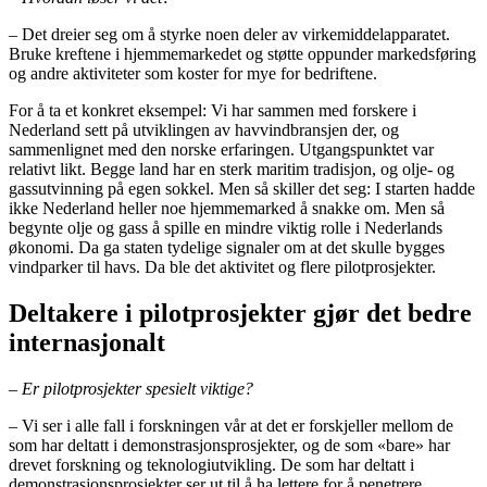
– Det dreier seg om å styrke noen deler av virkemiddelapparatet.
Bruke kreftene i hjemmemarkedet og støtte oppunder markedsføring
og andre aktiviteter som koster for mye for bedriftene.
For å ta et konkret eksempel: Vi har sammen med forskere i
Nederland sett på utviklingen av havvindbransjen der, og
sammenlignet med den norske erfaringen. Utgangspunktet var
relativt likt. Begge land har en sterk maritim tradisjon, og olje- og
gassutvinning på egen sokkel. Men så skiller det seg: I starten hadde
ikke Nederland heller noe hjemmemarked å snakke om. Men så
begynte olje og gass å spille en mindre viktig rolle i Nederlands
økonomi. Da ga staten tydelige signaler om at det skulle bygges
vindparker til havs. Da ble det aktivitet og flere pilotprosjekter.
Deltakere i pilotprosjekter gjør det bedre
internasjonalt
– Er pilotprosjekter spesielt viktige?
– Vi ser i alle fall i forskningen vår at det er forskjeller mellom de
som har deltatt i demonstrasjonsprosjekter, og de som «bare» har
drevet forskning og teknologiutvikling. De som har deltatt i
demonstrasjonsprosjekter ser ut til å ha lettere for å penetrere