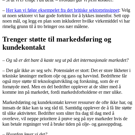
–
Her kan vi følge eksempelet fra det britiske sektorprinsippet
: Velg
ut noen sektorer vi har gode fortrinn for å lykkes innenfor. Sett opp
noen mål, og legg en plan som inkluderer hvilke virkemiddel vi har
rimelig grunn til å tro bringer oss nær målene.
Trenger støtte til markedsføring og
kundekontakt
–
Og så er det bare å kaste seg ut på det internasjonale markedet?
– Det går ikke av seg selv. Potensialet er stort: Det er store likheter i
tekniske løsninger mellom olje og gass og havvind. Bedriftene får
også mye støtte til teknologiutvikling og forskning, som de er
fornøyde med. Men en del bedrifter opplever at de sliter med å
komme inn på markedet, fordi markedsforholdene er mer ulike.
Markedsføring og kundekontakt krever ressurser de ofte ikke har, og
innsats de ikke kan ta seg råd til. Samtidig opplever de å få lite støtte
til slike aktiviteter. Bedrifter som sliter fra dag til dag med å
overleve, vil neppe prioritere å prøve seg på nye markeder hvis de
kan betale regninger ved å bruke tiden på olje- og gassoppdrag.
– Hvordan løser vi det?