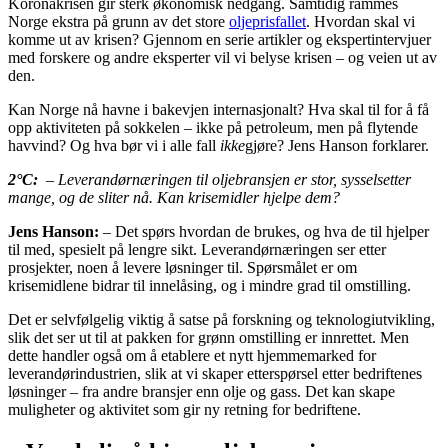
Koronakrisen gir sterk økonomisk nedgang. Samtidig rammes
Norge ekstra på grunn av det store
oljeprisfallet
. Hvordan skal vi
komme ut av krisen? Gjennom en serie artikler og ekspertintervjuer
med forskere og andre eksperter vil vi belyse krisen – og veien ut av
den.
Kan Norge nå havne i bakevjen internasjonalt? Hva skal til for å få
opp aktiviteten på sokkelen – ikke på petroleum, men på flytende
havvind? Og hva bør vi i alle fall
ikke
gjøre? Jens Hanson forklarer.
2°C:
– Leverandørnæringen til oljebransjen er stor, sysselsetter
mange, og de sliter nå. Kan krisemidler hjelpe dem?
Jens Hanson:
– Det spørs hvordan de brukes, og hva de til hjelper
til med, spesielt på lengre sikt. Leverandørnæringen ser etter
prosjekter, noen å levere løsninger til. Spørsmålet er om
krisemidlene bidrar til innelåsing, og i mindre grad til omstilling.
Det er selvfølgelig viktig å satse på forskning og teknologiutvikling,
slik det ser ut til at pakken for grønn omstilling er innrettet. Men
dette handler også om å etablere et nytt hjemmemarked for
leverandørindustrien, slik at vi skaper etterspørsel etter bedriftenes
løsninger – fra andre bransjer enn olje og gass. Det kan skape
muligheter og aktivitet som gir ny retning for bedriftene.