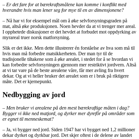
– Er det fare for at bærekraftsmålene kan komme i konflikt med
hverandre hvis man lener seg for mye til en av dimensjonene?
– Nå har vi for eksempel mål om å øke selvforsyningsgraden på
mat, altså øke produksjonen. Noen hevder da at vi trenger mer areal.
I opphetede diskusjoner er det hevdet at forbudet mot oppdyrking av
myrareal truer norsk matforsyning.
Slik er det ikke. Men dette illustrerer én forståelse av hva som må til
hvis man må forbedre matsikkerheten. Der man tyr til de
tradisjonelle tiltakene som å øke arealet, i stedet for å se hvordan vi
kan forbedre selvforsyningen gjennom mer restriktivt jordvern. Altså
at vi tar vare på de beste arealene våre, får mer avling fra hvert
dekar. Og at vi heller bruker det arealet som er i bruk på riktigere
måte. Det er kjernepunkt.
Nedbygging av jord
– Men bruker vi arealene på den mest bærekraftige måten i dag?
Bygger vi ikke ned matjord, og dyrker mer dyrefôr på områder som
er egnet til menneskemat?
– Ja, vi bygger ned jord. Siden 1947 har vi bygget ned 1,2 millioner
dekar dyrket og dyrkbar jord. Det skjer oftest i de delene av landet