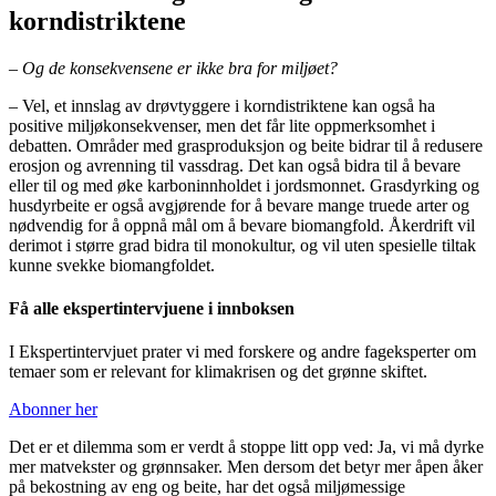
korndistriktene
– Og de konsekvensene er ikke bra for miljøet?
– Vel, et innslag av drøvtyggere i korndistriktene kan også ha
positive miljøkonsekvenser, men det får lite oppmerksomhet i
debatten. Områder med grasproduksjon og beite bidrar til å redusere
erosjon og avrenning til vassdrag. Det kan også bidra til å bevare
eller til og med øke karboninnholdet i jordsmonnet. Grasdyrking og
husdyrbeite er også avgjørende for å bevare mange truede arter og
nødvendig for å oppnå mål om å bevare biomangfold. Åkerdrift vil
derimot i større grad bidra til monokultur, og vil uten spesielle tiltak
kunne svekke biomangfoldet.
Få alle ekspertintervjuene i innboksen
I Ekspertintervjuet prater vi med forskere og andre fageksperter om
temaer som er relevant for klimakrisen og det grønne skiftet.
Abonner her
Det er et dilemma som er verdt å stoppe litt opp ved: Ja, vi må dyrke
mer matvekster og grønnsaker. Men dersom det betyr mer åpen åker
på bekostning av eng og beite, har det også miljømessige