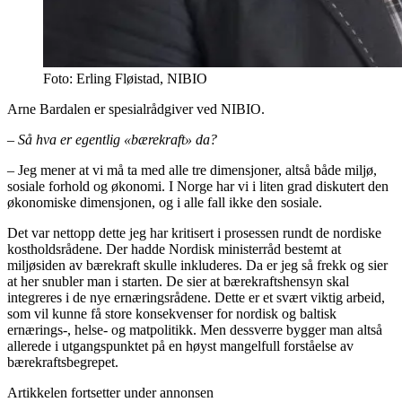
Foto: Erling Fløistad, NIBIO
Arne Bardalen er spesialrådgiver ved NIBIO.
– Så hva er egentlig «bærekraft»
da?
– Jeg mener at vi må ta med alle tre dimensjoner, altså både miljø,
sosiale forhold og økonomi. I Norge har vi i liten grad diskutert den
økonomiske dimensjonen, og i alle fall ikke den sosiale.
Det var nettopp dette jeg har kritisert i prosessen rundt de nordiske
kostholdsrådene. Der hadde Nordisk ministerråd bestemt at
miljøsiden av bærekraft skulle inkluderes. Da er jeg så frekk og sier
at her snubler man i starten. De sier at bærekraftshensyn skal
integreres i de nye ernæringsrådene. Dette er et svært viktig arbeid,
som vil kunne få store konsekvenser for nordisk og baltisk
ernærings-, helse- og matpolitikk. Men dessverre bygger man altså
allerede i utgangspunktet på en høyst mangelfull forståelse av
bærekraftsbegrepet.
Artikkelen fortsetter under annonsen