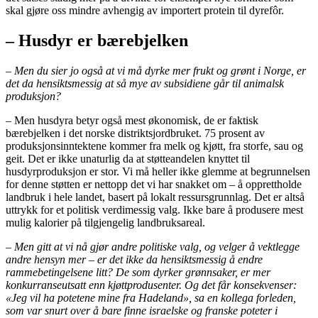
skal gjøre oss mindre avhengig av importert protein til dyrefôr.
– Husdyr er bærebjelken
– Men du sier jo også at vi må dyrke mer frukt og grønt i Norge, er
det da hensiktsmessig at så mye av subsidiene går til animalsk
produksjon?
– Men husdyra betyr også mest økonomisk, de er faktisk
bærebjelken i det norske distriktsjordbruket. 75 prosent av
produksjonsinntektene kommer fra melk og kjøtt, fra storfe, sau og
geit. Det er ikke unaturlig da at støtteandelen knyttet til
husdyrproduksjon er stor. Vi må heller ikke glemme at begrunnelsen
for denne støtten er nettopp det vi har snakket om – å opprettholde
landbruk i hele landet, basert på lokalt ressursgrunnlag. Det er altså
uttrykk for et politisk verdimessig valg. Ikke bare å produsere mest
mulig kalorier på tilgjengelig landbruksareal.
– Men gitt at vi nå gjør andre politiske valg, og velger å vektlegge
andre hensyn mer – er det ikke da hensiktsmessig å endre
rammebetingelsene litt? De som dyrker grønnsaker, er mer
konkurranseutsatt enn kjøttprodusenter. Og det får konsekvenser:
«Jeg vil ha potetene mine fra Hadeland», sa en kollega forleden,
som var snurt over å bare finne israelske og franske poteter i