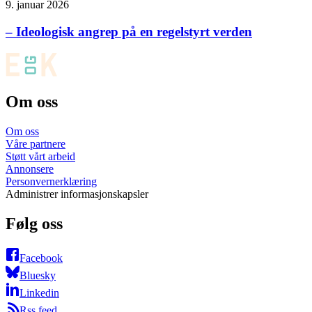
9. januar 2026
– Ideologisk angrep på en regelstyrt verden
Om oss
Om oss
Våre partnere
Støtt vårt arbeid
Annonsere
Personvernerklæring
Administrer informasjonskapsler
Følg oss
Facebook
Bluesky
Linkedin
Rss feed