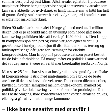
som har best jord og best klima. Altså arealer egnet for å produsere
matplanter. Nyere beregninger viser også at reserven av arealer som
kan være aktuelle for nydyrking, er langt mindre enn vi hittil har lagt
til grunn. Særlig små reserver har vi av dyrkbar jord i områder som
er egnet for matkorndyrking.
Siden 90-tallet har kornarealet i Norge gått ned med ca. 1 million
dekar. Det er jo et brudd med en utvikling som hadde gått siden
kanaliseringspolitikken ble satt i verk på 1950-60-tallet. Den la opp
til kornproduksjon der jord og klima var godt egnet til det. Og
grovfôrbasert husdyrproduksjon til distrikter der klima, terreng og
bruksstørrelser ga dårligere forutsetninger for effektiv
kornproduksjon. Man la opp til å produsere det som passet best ut
fra de lokale forholdene. På mange måter en politikk i samsvar med
det vi i dag anser å være en vei til mer bærekraftig jordbruk i Norge.
Men siste 25 årene har vi sett at husdyr til en viss grad flytter tilbake
til kornområdene. I strid med målsetningen om å bruke de beste
arealene til de mest krevende vekstene. Det er noen dilemmaer her,
knyttet til hvordan samspillet mellom driftsøkonomi, marked og
politikk påvirker lokalisering av ulike former for produksjon. Det
har i neste omgang store konsekvenser for hvordan arealene brukes,
eller også går ut av bruk i mange kommuner.
– Ikke bare negativt med grovfôr i