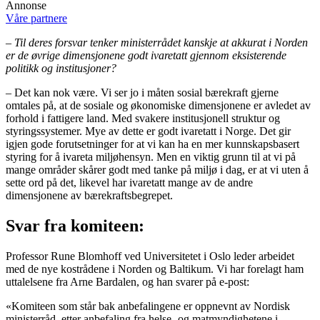
Annonse
Våre partnere
– Til deres forsvar tenker ministerrådet kanskje at akkurat i Norden
er de øvrige dimensjonene godt ivaretatt gjennom eksisterende
politikk og institusjoner?
– Det kan nok være. Vi ser jo i måten sosial bærekraft gjerne
omtales på, at de sosiale og økonomiske dimensjonene er avledet av
forhold i fattigere land. Med svakere institusjonell struktur og
styringssystemer. Mye av dette er godt ivaretatt i Norge. Det gir
igjen gode forutsetninger for at vi kan ha en mer kunnskapsbasert
styring for å ivareta miljøhensyn. Men en viktig grunn til at vi på
mange områder skårer godt med tanke på miljø i dag, er at vi uten å
sette ord på det, likevel har ivaretatt mange av de andre
dimensjonene av bærekraftsbegrepet.
Svar fra komiteen:
Professor Rune Blomhoff ved Universitetet i Oslo leder arbeidet
med de nye kostrådene i Norden og Baltikum. Vi har forelagt ham
uttalelsene fra Arne Bardalen, og han svarer på e-post:
«Komiteen som står bak anbefalingene er oppnevnt av Nordisk
ministerråd, etter anbefaling fra helse- og matmyndighetene i