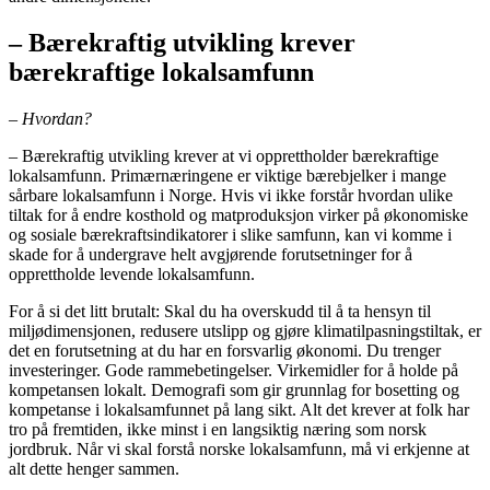
– Bærekraftig utvikling krever
bærekraftige lokalsamfunn
– Hvordan?
– Bærekraftig utvikling krever at vi opprettholder bærekraftige
lokalsamfunn. Primærnæringene er viktige bærebjelker i mange
sårbare lokalsamfunn i Norge. Hvis vi ikke forstår hvordan ulike
tiltak for å endre kosthold og matproduksjon virker på økonomiske
og sosiale bærekraftsindikatorer i slike samfunn, kan vi komme i
skade for å undergrave helt avgjørende forutsetninger for å
opprettholde levende lokalsamfunn.
For å si det litt brutalt: Skal du ha overskudd til å ta hensyn til
miljødimensjonen, redusere utslipp og gjøre klimatilpasningstiltak, er
det en forutsetning at du har en forsvarlig økonomi. Du trenger
investeringer. Gode rammebetingelser. Virkemidler for å holde på
kompetansen lokalt. Demografi som gir grunnlag for bosetting og
kompetanse i lokalsamfunnet på lang sikt. Alt det krever at folk har
tro på fremtiden, ikke minst i en langsiktig næring som norsk
jordbruk. Når vi skal forstå norske lokalsamfunn, må vi erkjenne at
alt dette henger sammen.