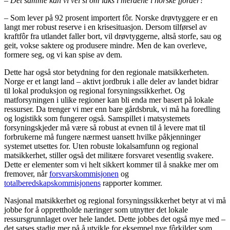
– Det samme kan vi vel si om laks i merdene i norske fjorder?
– Som lever på 92 prosent importert fôr. Norske drøvtyggere er en
langt mer robust reserve i en krisesituasjon. Dersom tilførsel av
kraftfôr fra utlandet faller bort, vil drøvtyggerne, altså storfe, sau og
geit, vokse saktere og produsere mindre. Men de kan overleve,
formere seg, og vi kan spise av dem.
Dette har også stor betydning for den regionale matsikkerheten.
Norge er et langt land – aktivt jordbruk i alle deler av landet bidrar
til lokal produksjon og regional forsyningssikkerhet. Og
matforsyningen i ulike regioner kan bli enda mer basert på lokale
ressurser. Da trenger vi mer enn bare gårdsbruk, vi må ha foredling
og logistikk som fungerer også. Samspillet i matsystemets
forsyningskjeder må være så robust at evnen til å levere mat til
forbrukerne må fungere nærmest uansett hvilke påkjenninger
systemet utsettes for. Uten robuste lokalsamfunn og regional
matsikkerhet, stiller også det militære forsvaret vesentlig svakere.
Dette er elementer som vi helt sikkert kommer til å snakke mer om
fremover, når
forsvarskommisjonen
og
totalberedskapskommisjonens
rapporter kommer.
Nasjonal matsikkerhet og regional forsyningssikkerhet betyr at vi må
jobbe for å opprettholde næringer som utnytter det lokale
ressursgrunnlaget over hele landet. Dette jobbes det også mye med –
det satses stadig mer på å utvikle for eksempel nye fôrkilder som