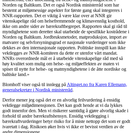
Norden og Baltikum. Det er også Nordisk ministerråd som har
bestemt at miljømessige aspekter for første gang skal integreres i
NNR-rapporten. Det er viktig å være klar over at NNR gir
vitenskapelige råd om helsefremmende og klimavennlig kosthold,
ikke om andre sider av bærekraftbegrepet. Rapporten skal gi råd til
myndighetene som deretter skal utarbeide de spesifikke kostrådene i
Norden og Baltikum. Jordbruksmetoder, matproduksjon, import av
matvarer og selvforsyningsgrad er nasjonale vurderinger som ikke
dekkes av den internasjonale rapporten. Politiske innspill kan ikke
vektlegges av NNR-komiteen da dette er utenfor vårt mandat.
NNRs overordnede mål er å utarbeide vitenskapelige råd med så
høy kvalitet som mulig om helse- og miljøeffekten av maten vi
spiser til nytte for helse- og matmyndighetene i de åtte nordiske og
baltiske land.»
Blomhoff viser også til innlegg på
Altinget.no fra Karen Ellemann,
generalsekretær i Nordisk ministerråd
.
Derfor mener jeg også det er en alvorlig feilvurdering å ensidig
vektlegge miljødimensjonen. Det kan godt hende at vi da lykkes
godt innenfor den. Men vi risikerer samtidig å gjøre alvorlig skade i
forhold til andre bærekraftshensyn. Ensidig vektlegging i
bærekraftvurderinger betyr risiko for å miste nettopp det som er godt
ivaretatt i dag. Risikoen øker hvis vi ikke er bevisst verdien av de
andre dimensjonene.