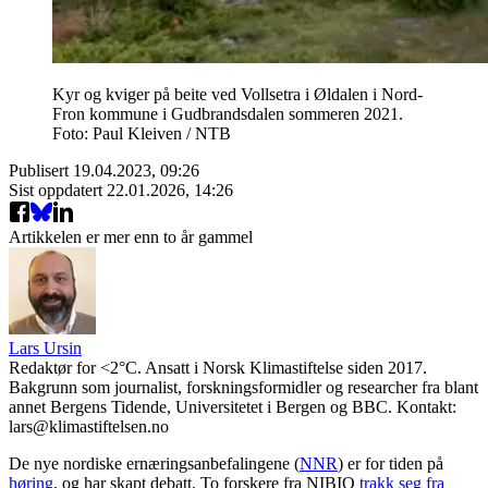
Kyr og kviger på beite ved Vollsetra i Øldalen i Nord-
Fron kommune i Gudbrandsdalen sommeren 2021.
Foto: Paul Kleiven / NTB
Publisert
19.04.2023, 09:26
Sist oppdatert
22.01.2026, 14:26
Artikkelen er mer enn to år gammel
Lars Ursin
Redaktør for <2°C. Ansatt i Norsk Klimastiftelse siden 2017.
Bakgrunn som journalist, forskningsformidler og researcher fra blant
annet Bergens Tidende, Universitetet i Bergen og BBC. Kontakt:
lars@klimastiftelsen.no
De nye nordiske ernæringsanbefalingene (
NNR
) er for tiden på
høring
, og har skapt debatt. To forskere fra NIBIO
trakk seg fra