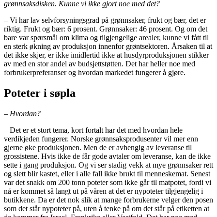
grønnsaksdisken. Kunne vi ikke gjort noe med det?
– Vi har lav selvforsyningsgrad på grønnsaker, frukt og bær, det er
riktig. Frukt og bær: 6 prosent. Grønnsaker: 46 prosent. Og om det
bare var spørsmål om klima og tilgjengelige arealer, kunne vi fått til
en sterk økning av produksjon innenfor grøntsektoren. Årsaken til at
det ikke skjer, er ikke imidlertid ikke at husdyrproduksjonen stikker
av med en stor andel av budsjettstøtten. Det har heller noe med
forbrukerpreferanser og hvordan markedet fungerer å gjøre.
Poteter i søpla
– Hvordan?
– Det er et stort tema, kort fortalt har det med hvordan hele
verdikjeden fungerer. Norske grønnsaksprodusenter vil mer enn
gjerne øke produksjonen. Men de er avhengig av leveranse til
grossistene. Hvis ikke de får gode avtaler om leveranse, kan de ikke
sette i gang produksjon. Og vi ser stadig vekk at mye grønnsaker rett
og slett blir kastet, eller i alle fall ikke brukt til menneskemat. Senest
var det snakk om 200 tonn poteter som ikke går til matpotet, fordi vi
nå er kommet så langt ut på våren at det er nypoteter tilgjengelig i
butikkene. Da er det nok slik at mange forbrukerne velger den posen
som det står nypoteter på, uten å tenke på om det står på etiketten at