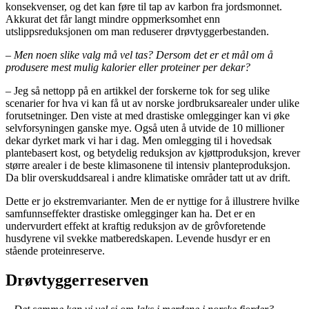
konsekvenser, og det kan føre til tap av karbon fra jordsmonnet.
Akkurat det får langt mindre oppmerksomhet enn
utslippsreduksjonen om man reduserer drøvtyggerbestanden.
– Men noen slike valg må vel tas? Dersom det er et mål om å
produsere mest mulig kalorier eller proteiner per dekar?
– Jeg så nettopp på en artikkel der forskerne tok for seg ulike
scenarier for hva vi kan få ut av norske jordbruksarealer under ulike
forutsetninger. Den viste at med drastiske omlegginger kan vi øke
selvforsyningen ganske mye. Også uten å utvide de 10 millioner
dekar dyrket mark vi har i dag. Men omlegging til i hovedsak
plantebasert kost, og betydelig reduksjon av kjøttproduksjon, krever
større arealer i de beste klimasonene til intensiv planteproduksjon.
Da blir overskuddsareal i andre klimatiske områder tatt ut av drift.
Dette er jo ekstremvarianter. Men de er nyttige for å illustrere hvilke
samfunnseffekter drastiske omlegginger kan ha. Det er en
undervurdert effekt at kraftig reduksjon av de grôvforetende
husdyrene vil svekke matberedskapen. Levende husdyr er en
stående proteinreserve.
Drøvtyggerreserven