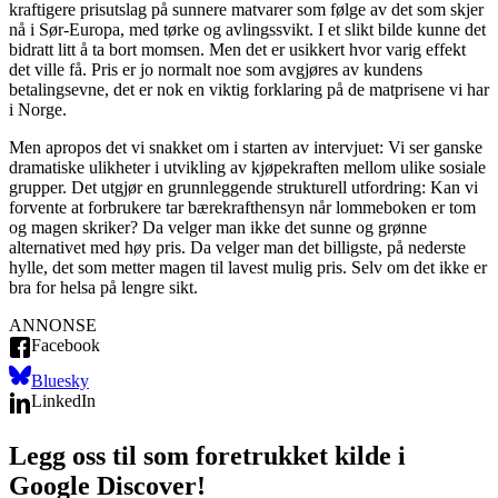
kraftigere prisutslag på sunnere matvarer som følge av det som skjer
nå i Sør-Europa, med tørke og avlingssvikt. I et slikt bilde kunne det
bidratt litt å ta bort momsen. Men det er usikkert hvor varig effekt
det ville få. Pris er jo normalt noe som avgjøres av kundens
betalingsevne, det er nok en viktig forklaring på de matprisene vi har
i Norge.
Men apropos det vi snakket om i starten av intervjuet: Vi ser ganske
dramatiske ulikheter i utvikling av kjøpekraften mellom ulike sosiale
grupper. Det utgjør en grunnleggende strukturell utfordring: Kan vi
forvente at forbrukere tar bærekrafthensyn når lommeboken er tom
og magen skriker? Da velger man ikke det sunne og grønne
alternativet med høy pris. Da velger man det billigste, på nederste
hylle, det som metter magen til lavest mulig pris. Selv om det ikke er
bra for helsa på lengre sikt.
ANNONSE
Facebook
Bluesky
LinkedIn
Legg oss til som foretrukket kilde i
Google Discover!