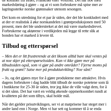
de kommer fra Israel, Frankrike eller Vestfold. Det har noe med
markedsføring å gjøre – og at vi som forbrukere må spise mer av
lagringssterke norske grønnsaker utenom sesongen.
Det kom en utredning for et par år siden, der det ble konkludert med
at der er realistisk å øke norskandelen i grøntproduksjonen med 50
prosent, men det ble understreket at det må være markedsdrevet.
Forbrukerne og aktørene i verdikjeden må legge til rette slik at
bonden har et marked å levere til.
Tilbud og etterspørsel
– Men det er litt frustrerende at det liksom alltid bare skal ventes på
at noe skjer på etterspørselssiden.
Kan vi ikke gjøre mer på
tilbudssiden også, som vi gjør på andre områder? Fjerne moms på
frukt og grønt? Satse mer på produktutvikling? Noe sånt?
– Jo, og det gjøres mye for å gjøre produktene mer attraktive. Hvis
dagens forbrukere i dag hadde blitt tilbudt de norske potetene som lå
i butikkene for 25-30 år siden, tror jeg ikke de ville valgt dem, for å
si det sånn. Det har vært en veldig økende oppmerksomhet rundt at
kvaliteten på det som tilbys, skal holde mål.
Når det gjelder prisutviklingen, ser vi at matprisene har steget mer i
andre land enn i Norge. Men vi har sett og kommer til å se enda