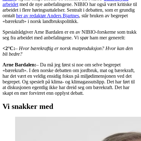
arbeidet
med de nye anbefalingene. NIBIO har også vært kritiske til
arbeidet i flere høringsuttalelser. Sentralt i debatten, som er grundig
omtalt
her av redaktør Anders Bjartnes
, står bruken av begrepet
«bærekraft» i norsk landbrukspolitikk.
Spesialrådgiver Arne Bardalen er en av NIBIO-forskerne som trakk
seg fra arbeidet med anbefalingene. Vi spør ham mer generelt:
<2°C:
– Hvor bærekraftig er norsk matproduksjon? Hvor kan den
bli bedre?
Arne Bardalen:
– Da må jeg først si noe om selve begrepet
«bærekraft». I den norske debatten om jordbruk, mat og bærekraft,
har det vært en veldig ensidig fokus på miljødimensjonen ved det
begrepet. Og spesielt på klima- og klimagassutslipp. Det har ført til
at diskusjonen egentlig ikke har dreid seg om bærekraft. Det har
skapt en mer forvirret enn opplyst debatt.
Vi snakker med