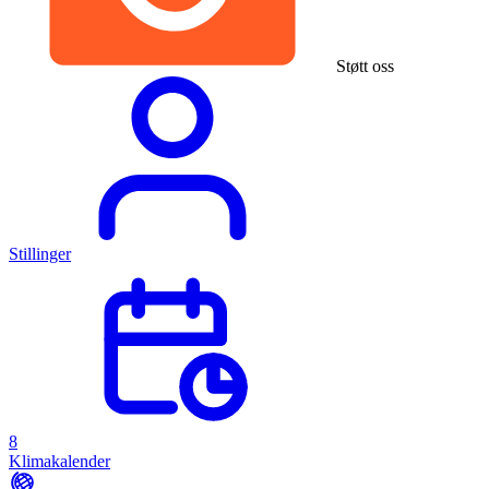
Støtt oss
Stillinger
8
Klimakalender