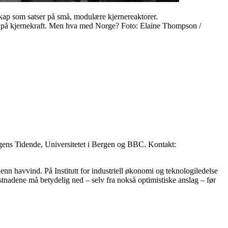
skap som satser på små, modulære kjernereaktorer.
mer på kjernekraft. Men hva med Norge? Foto: Elaine Thompson /
rgens Tidende, Universitetet i Bergen og BBC. Kontakt:
 enn havvind. På Institutt for industriell økonomi og teknologiledelse
stnadene må betydelig ned – selv fra nokså optimistiske anslag – før