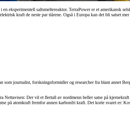
 en eksperimentell saltsmeltereaktor. TerraPower er et amerikansk sel
lektrisk kraft de neste par tiårene. Også i Europa kan det bli satset 
n som journalist, forskningsformidler og researcher fra blant annet Be
ra Nettavisen: Der vil et flertall av nordmenn heller satse på kjernekraft
atse på atomkraft fremfor annen karbonfri kraft. Det korte svaret er: Ko