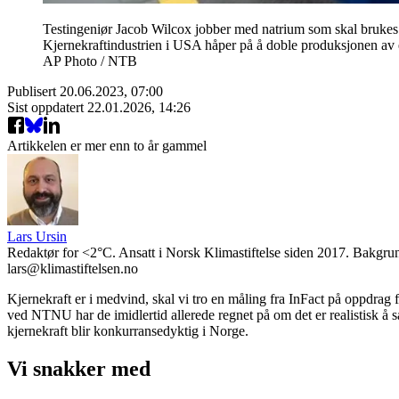
Testingeniør Jacob Wilcox jobber med natrium som skal brukes i
Kjernekraftindustrien i USA håper på å doble produksjonen av e
AP Photo / NTB
Publisert
20.06.2023, 07:00
Sist oppdatert
22.01.2026, 14:26
Artikkelen er mer enn to år gammel
Lars Ursin
Redaktør for <2°C. Ansatt i Norsk Klimastiftelse siden 2017. Bakgrun
lars@klimastiftelsen.no
Kjernekraft er i medvind, skal vi tro en måling fra InFact på oppdrag f
ved NTNU har de imidlertid allerede regnet på om det er realistisk å s
kjernekraft blir konkurransedyktig i Norge.
Vi snakker med