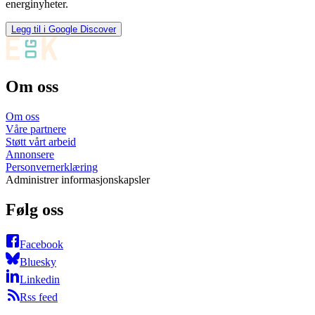
energinyheter.
Legg til i Google Discover
Om oss
Om oss
Våre partnere
Støtt vårt arbeid
Annonsere
Personvernerklæring
Administrer informasjonskapsler
Følg oss
Facebook
Bluesky
Linkedin
Rss feed