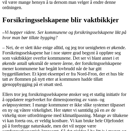
vil være mange hensyn å ta dersom man velger å endre denne
ordningen.
Forsikringsselskapene blir vaktbikkjer
–
Vi hopper videre. Ser kommunene og forsikringsselskapene likt på
hvor man bør tillate bygging?
–
Nei, de er slett ikke enige alltid, og jeg tror uenigheten er økende.
Forsikringsselskapene har i noe større grad begynt å oppføre seg
som vaktbikkjer overfor kommunene. Det ser vi blant annet i et
økende antall søksmål de senere årene, der forsikringsselskapene
mener kommunene har begått lovbrudd når de har gitt
byggetillatelser. Et kjent eksempel er fra Nord-Fron, der et hus ble
tatt av flommen på nytt etter at kommunen hadde tillatt
gjenoppbygging på et utsatt sted.
Ellers tror jeg forsikringsselskapene ønsker seg et statlig initiativ for
å oppdatere regelverket for dimensjonering av vann- og
avløpssystemer. I mange kommuner er ikke slike systemer tilpasset
en ny og våtere virkelighet. Her støter vi samtidig på en av de
virkelig store utfordringene med klimatilpasning. Mange av tiltakene
vi kan foreta oss, er veldig kostbare. Vi kan bruke hele Oljefondet
på å forebygge naturskade, men det vil neppe være