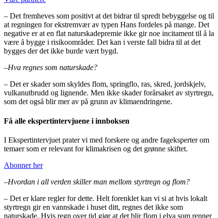
–
Det fremheves som positivt at det bidrar til spredt bebyggelse og til
at regningen for ekstremvær av typen Hans fordeles på mange. Det
negative er at en flat naturskadepremie ikke gir noe incitament til å la
være å bygge i risikoområder. Det kan i verste fall bidra til at det
bygges der det ikke burde vært bygd.
–
Hva regnes som naturskade?
–
Det er skader som skyldes flom, springflo, ras, skred, jordskjelv,
vulkanutbrudd og lignende. Men ikke skader forårsaket av styrtregn,
som det også blir mer av på grunn av klimaendringene.
Få alle ekspertintervjuene i innboksen
I Ekspertintervjuet prater vi med forskere og andre fageksperter om
temaer som er relevant for klimakrisen og det grønne skiftet.
Abonner her
–
Hvordan i all verden skiller man mellom styrtregn og flom?
–
Det er klare regler for dette. Helt forenklet kan vi si at hvis lokalt
styrtregn gir en vannskade i huset ditt, regnes det ikke som
naturskade. Hvis regn over tid gjør at det blir flom i elva som renner