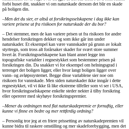
forbi huset ditt, snakker vi om naturskade dersom det blir en skade
på boligen din.
–
Men det du sier, er altså at forsikringsselskapene i dag ikke kan
variere prisene ut fra risikoen for naturskade der du bor?
–
Det stemmer, men de kan variere prisen ut fra risikoen for andre
hendelser forsikringen dekker og som ikke går inn under
naturskader. Et eksempel kan være vannskader på grunn av lokalt
styrtregn, som tross alt forårsaker skader for svært store summer
hvert år. Forsikringsselskapene kan blant annet legge inn
topografiske variabler i regnestykket som bestemmer prisen på
forsikringen din. Da snakker vi for eksempel om helningsgrad i
terrenget der boligen ligger, eller hvor langt boligen ligger over
vann- og avløpssystemet. Begge disse variablene sier noe om
risikoen for vannskade. Men siden naturskader ikke inngår i dette
regnestykket, vil vi ikke få like ekstreme tilfeller som vi ser i USA,
hvor forsikringsselskapene enkelte steder nekter å tilby forsikring
eller opererer med skyhøye forsikringspremier.
–
Mener du ordningen med flat naturskadepremie er fornuftig, eller
kunne vi finne en bedre og mer rettferdig ordning?
–
Personlig tror jeg at en friere prissetting av naturskadepremien vil
kunne bidra til raskere omstilling og mer skadeforebygging, men det