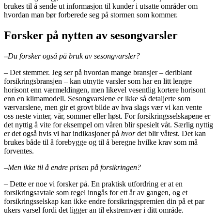
brukes til å sende ut informasjon til kunder i utsatte områder om
hvordan man bør forberede seg på stormen som kommer.
Forsker på nytten av sesongvarsler
–
Du forsker også på bruk av sesongvarsler?
–
Det stemmer. Jeg ser på hvordan mange bransjer – deriblant
forsikringsbransjen – kan utnytte varsler som har en litt lengre
horisont enn værmeldingen, men likevel vesentlig kortere horisont
enn en klimamodell. Sesongvarslene er ikke så detaljerte som
værvarslene, men gir et grovt bilde av hva slags vær vi kan vente
oss neste vinter, vår, sommer eller høst. For forsikringsselskapene er
det nyttig å vite for eksempel om våren blir spesielt våt. Særlig nyttig
er det også hvis vi har indikasjoner på
hvor
det blir våtest. Det kan
brukes både til å forebygge og til å beregne hvilke krav som må
forventes.
–
Men ikke til å endre prisen på forsikringen?
–
Dette er noe vi forsker på. En praktisk utfordring er at en
forsikringsavtale som regel inngås for ett år av gangen, og et
forsikringsselskap kan ikke endre forsikringspremien din på et par
ukers varsel fordi det ligger an til ekstremvær i ditt område.