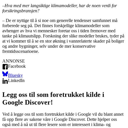
–
Hva med mer langsiktige klimamodeller, har de noen verdi for
forsikringsbransjen?
–
De er nyttige til å si noe om generelle tendenser samfunnet må
forberede seg på. Det finnes forskjellige klimamodeller som
avhenger av hva vi mennesker foretar oss i tiden fremover med
tanke på klimautslipp. Forskning der slike modeller brukes, tyder på
at vi kommer til å se en stor økning i vannrelaterte skader på boliger
og andre bygninger, selv under de mer konservative
fremtidsscenarioene.
ANNONSE
Facebook
Bluesky
LinkedIn
Legg oss til som foretrukket kilde i
Google Discover!
Ved å legge oss til som foretrukket kilde i Google vil du blant annet
få opp flere av sakene våre i Google Discover. Dette hjelper oss
også med å nå ut til flere lesere som er interessert i klima- og