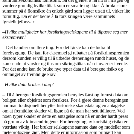
samfunnsøkonomisk lønnsomt. Så det gjelder å ha litt is i magen og
vurdere grundig hvilke tiltak som er smarte og ikke. Å bruke store
summer på å flomsikre én enkelt gård som ligger utsatt til, virker lite
fornuftig. Da er det bedre å la forsikringen være samfunnets
førstelinjeforsvar.
–
Hvilke muligheter har forsikringsselskapene til å tilpasse seg mer
ekstremvær?
–
Det handler om flere ting. For det første kan de bidra til
forebygging. De kan for eksempel gi rabatter på forsikringspremien
dersom kunden er villig til å utbedre dreneringen rundt huset, og de
kan sende ut varsler og tips om sikringstiltak når et uvær er i vente.
For det andre kan de bruke nye typer data til å beregne risiko og
omfanget av fremtidige krav.
–
Hvilke data brukes i dag?
–
Til å beregne forsikringspremien benyttes først og fremst data om
boligen eller objektet som forsikres. For å gjøre denne beregningen
har man tradisjonelt benyttet historiske skadedata og en antagelse
om at fremtidige skader vil ligne på de man har sett tidligere. Ved
noen typer skader er dette en antagelse som nå er under hardt press
på grunn av klimaendringene. For beregning av kortsiktig risiko er
værdata viktig. Her bruker selskapene samme data og modeller som
meteorologene gjør. Men dette er informasjon som primært kan