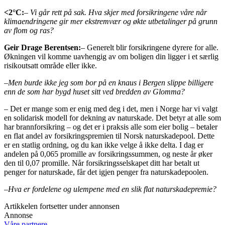
<2°C:
– Vi går rett på sak. Hva skjer med forsikringene våre når
klimaendringene gir mer ekstremvær og økte utbetalinger på grunn
av flom og ras?
Geir Drage Berentsen:
– Generelt blir forsikringene dyrere for alle.
Økningen vil komme uavhengig av om boligen din ligger i et særlig
risikoutsatt område eller ikke.
–
Men burde ikke jeg som bor på en knaus i Bergen slippe billigere
enn de som har bygd huset sitt ved bredden av Glomma?
–
Det er mange som er enig med deg i det, men i Norge har vi valgt
en solidarisk modell for dekning av naturskade. Det betyr at alle som
har brannforsikring – og det er i praksis alle som eier bolig – betaler
en flat andel av forsikringspremien til Norsk naturskadepool. Dette
er en statlig ordning, og du kan ikke velge å ikke delta. I dag er
andelen på 0,065 promille av forsikringssummen, og neste år øker
den til 0,07 promille. Når forsikringsselskapet ditt har betalt ut
penger for naturskade, får det igjen penger fra naturskadepoolen.
–
Hva er fordelene og ulempene med en slik flat naturskadepremie?
Artikkelen fortsetter under annonsen
Annonse
Våre partnere