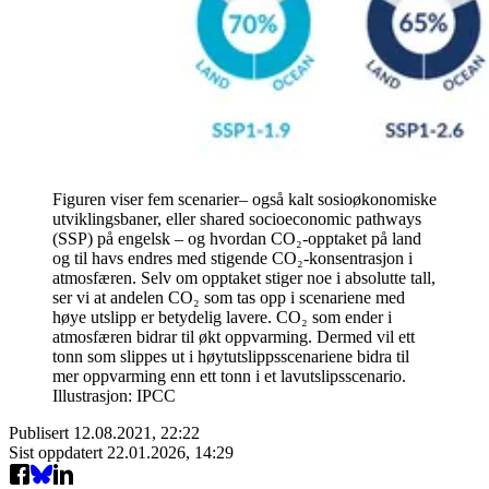
Figuren viser fem scenarier– også kalt sosioøkonomiske
utviklingsbaner, eller shared socioeconomic pathways
(SSP) på engelsk – og hvordan CO₂-opptaket på land
og til havs endres med stigende CO₂-konsentrasjon i
atmosfæren. Selv om opptaket stiger noe i absolutte tall,
ser vi at andelen CO₂ som tas opp i scenariene med
høye utslipp er betydelig lavere. CO₂ som ender i
atmosfæren bidrar til økt oppvarming. Dermed vil ett
tonn som slippes ut i høytutslippsscenariene bidra til
mer oppvarming enn ett tonn i et lavutslipsscenario.
Illustrasjon: IPCC
Publisert
12.08.2021, 22:22
Sist oppdatert
22.01.2026, 14:29