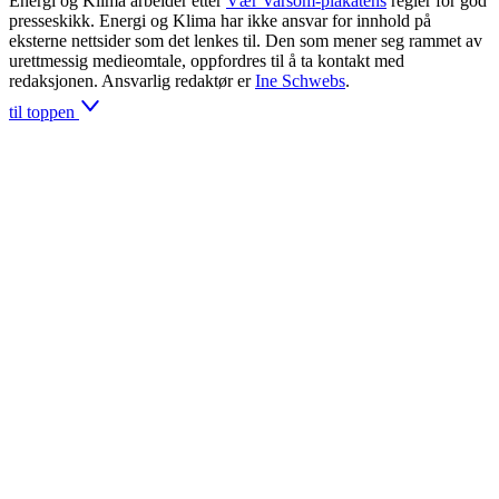
Energi og Klima arbeider etter
Vær Varsom-plakatens
regler for god
presseskikk. Energi og Klima har ikke ansvar for innhold på
eksterne nettsider som det lenkes til. Den som mener seg rammet av
urettmessig medieomtale, oppfordres til å ta kontakt med
redaksjonen. Ansvarlig redaktør er
Ine Schwebs
.
til toppen