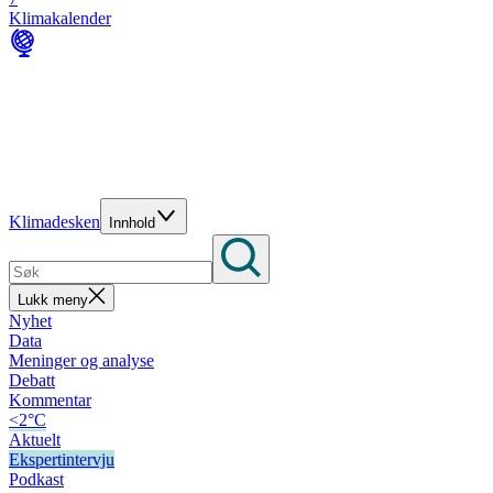
Klimakalender
Klimadesken
Innhold
Lukk meny
Nyhet
Data
Meninger og analyse
Debatt
Kommentar
<2°C
Aktuelt
Ekspertintervju
Podkast