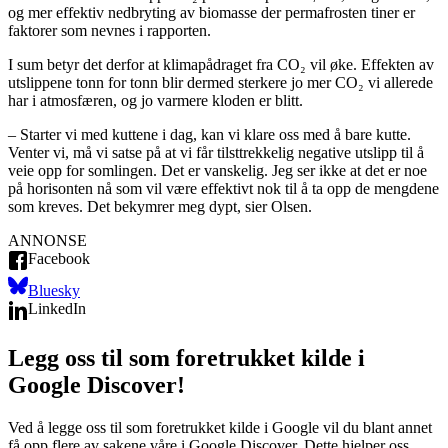
og mer effektiv nedbryting av biomasse der permafrosten tiner er
faktorer som nevnes i rapporten.
I sum betyr det derfor at klimapådraget fra CO₂ vil øke. Effekten av
utslippene tonn for tonn blir dermed sterkere jo mer CO₂ vi allerede
har i atmosfæren, og jo varmere kloden er blitt.
– Starter vi med kuttene i dag, kan vi klare oss med å bare kutte.
Venter vi, må vi satse på at vi får tilsttrekkelig negative utslipp til å
veie opp for somlingen. Det er vanskelig. Jeg ser ikke at det er noe
på horisonten nå som vil være effektivt nok til å ta opp de mengdene
som kreves. Det bekymrer meg dypt, sier Olsen.
ANNONSE
Facebook
Bluesky
LinkedIn
Legg oss til som foretrukket kilde i
Google Discover!
Ved å legge oss til som foretrukket kilde i Google vil du blant annet
få opp flere av sakene våre i Google Discover. Dette hjelper oss