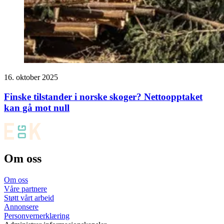
16. oktober 2025
Finske tilstander i norske skoger? Nettoopptaket
kan gå mot null
Om oss
Om oss
Våre partnere
Støtt vårt arbeid
Annonsere
Personvernerklæring