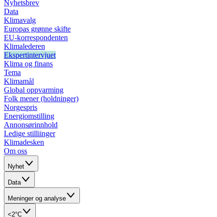
Nyhetsbrev
Data
Klimavalg
Europas grønne skifte
EU-korrespondenten
Klimalederen
Ekspertintervjuet
Klima og finans
Tema
Klimamål
Global oppvarming
Folk mener (holdninger)
Norgespris
Energiomstilling
Annonsørinnhold
Ledige stilliinger
Klimadesken
Om oss
Nyhet
Data
Meninger og analyse
<2°C