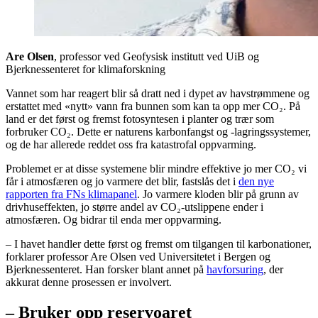
Are Olsen
, professor ved Geofysisk institutt ved UiB og
Bjerknessenteret for klimaforskning
Vannet som har reagert blir så dratt ned i dypet av havstrømmene og
erstattet med «nytt» vann fra bunnen som kan ta opp mer CO₂. På
land er det først og fremst fotosyntesen i planter og trær som
forbruker CO₂. Dette er naturens karbonfangst og -lagringssystemer,
og de har allerede reddet oss fra katastrofal oppvarming.
Problemet er at disse systemene blir mindre effektive jo mer CO₂ vi
får i atmosfæren og jo varmere det blir, fastslås det i
den nye
rapporten fra FNs klimapanel
. Jo varmere kloden blir på grunn av
drivhuseffekten, jo større andel av CO₂-utslippene ender i
atmosfæren. Og bidrar til enda mer oppvarming.
– I havet handler dette først og fremst om tilgangen til karbonationer,
forklarer professor Are Olsen ved Universitetet i Bergen og
Bjerknessenteret. Han forsker blant annet på
havforsuring
, der
akkurat denne prosessen er involvert.
– Bruker opp reservoaret