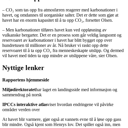
– CO₂ som tas opp fra atmosfæren reagerer med karbonationer i
havet, og omdannes til uorganiske salter. Det er dette som gjør at
havet har en enorm kapasitet til å ta opp CO₂, forsetter Olsen.
– Men karbonationer tilføres havet kun ved oppløsning av
vulkanske bergarter. Det er en prosess som går veldig langsomt og
reservoaret av karbonationer i havet har blitt bygget opp over
hundretusen til millioner av år. Nå bruker vi raskt opp dette
reservoaret til å ta opp CO₂ fra menneskeskapte utslipp. Og dermed
vil havet med tiden ta opp mindre av utslippene våre, sier Olsen.
Nyttige lenker
Rapportens hjemmeside
Miljødirektoratet
har laget en landingsside med informasjon og
sammendrag på norsk
IPCCs interaktive atlas
viser hvordan endringene vil påvirke
områder verden over
At havet blir varmere, gjør også at vannets evne til å løse opp gass
blir mindre. Også kjent som Henrys lov. Det spiller også inn, men