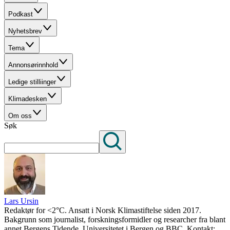
Podkast
Nyhetsbrev
Tema
Annonsørinnhold
Ledige stilliinger
Klimadesken
Om oss
Søk
Lars Ursin
Redaktør for <2°C. Ansatt i Norsk Klimastiftelse siden 2017.
Bakgrunn som journalist, forskningsformidler og researcher fra blant
annet Bergens Tidende, Universitetet i Bergen og BBC. Kontakt: