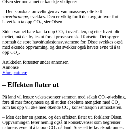
Olsen sier noe annet er kanskje viktigere:
– Den storskala omveltingen av vannmassene, ofte kalt
«
overturning
», svekkes. Den er viktig fordi den avgjør hvor fort
havet kan ta opp CO₂, sier Olsen.
Siden vannet bare kan ta opp CO₂ i overflaten, og etter hvert blir
mettet, må det byttes ut for at prosessen skal fortsette. Det sørger
normalt de store havsirkulasjonssystemene for. Disse svekkes også
med økende oppvarming, og det svekker også havets evne til å ta
opp CO₂.
Artikkelen fortsetter under annonsen
Annonse
Våre partnere
– Effekten flater ut
På land vil lengre vekstsesonger sammen med såkalt CO₂-gjødsling,
føre til mer fotosyntese og til at den absolutte mengden med CO₂
som tas opp vil øke med økende CO₂-konsentrasjon i atmosfæren.
– Men det har en grense, og den effekten flater ut, forklarer Olsen.
Oppvarmingen fører nemlig også til konsekvenser som begrenser
naturens evne til å ta opp CO₂ på land. Spesielt tørke, skogbranner,