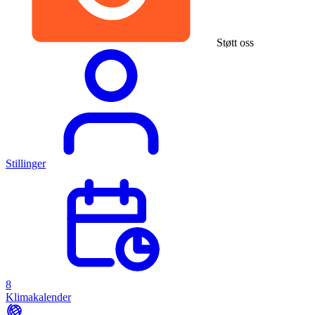
Støtt oss
Stillinger
8
Klimakalender