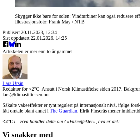
Skygger ikke bare for solen: Vindturbiner kan også redusere effe
Illustrasjonsfoto: Frank May / NTB
Publisert
20.11.2023, 12:34
Sist oppdatert
22.01.2026, 14:25
Artikkelen er mer enn to år gammel
Lars Ursin
Redaktør for <2°C. Ansatt i Norsk Klimastiftelse siden 2017. Bakgrun
lars@klimastiftelsen.no
Såkalte vakeeffekter er tynt regulert på internasjonalt nivå, ifølge fors
fått omtale blant annet i
The Guardian
. Eirik Finserås mener imidlerti
<2
°C:
– Hva handler dette om? «Vakeeffekter», hva er det?
Vi snakker med