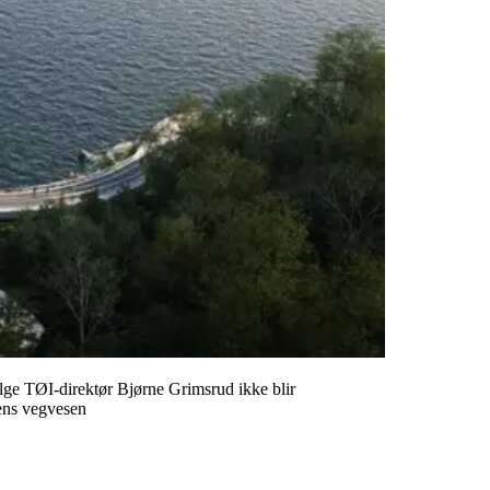
ølge TØI-direktør Bjørne Grimsrud ikke blir
tens vegvesen