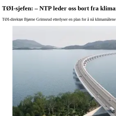
TØI-sjefen: – NTP leder oss bort fra klim
TØI-direktør Bjørne Grimsrud etterlyser en plan for å nå klimamålene f