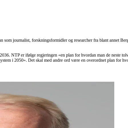
n som journalist, forskningsformidler og researcher fra blant annet Be
036. NTP er ifølge regjeringen «en plan for hvordan man de neste tolv 
rtsystem i 2050». Det skal med andre ord være en overordnet plan for hvo