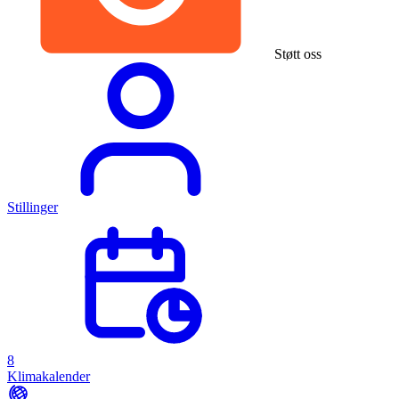
Støtt oss
Stillinger
8
Klimakalender