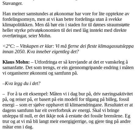
Stavanger.
Han meiner samstundes at økonomar har vore for lite opptekne av
fordelingsomsyn, men at vi kan betre fordelinga utan å svekke
klimapolitikken. Men då bør ein i staden for til dømes straumstøtte
heller styrke privatøkonomien til dei med låg inntekt med direkte
overføringar, seier Mohn.
<2°C: – Vitskapen er klar: Vi må fjerne dei fleste klimagassutsleppa
innan 2050. Kva inneber eigentleg det?
Klaus Mohn:
– Utfordringa er så krevjande at det er vanskeleg å
samanfatte. Det som trengs, er ein gjennomgripande endring i måten
vi organiserer økonomi og samfunn på.
–
Kva legg du i det?
– For å ta eit eksempel: Måten vi i dag bur på, driv næringsaktivitet
på, og reiser på, er basert på ein modell for tilgang på billeg, fossil
energi – som er sjølve opphavet til klimaendringane. Resultatet er at
dagens samfunn har eit overforbruk av energi. Skal vi bringe
utsleppa til null, er det ikkje nok å erstatte dei fossile brenslene. Eg
trur og at vi må bli langt meir energigjerrige, og gjere ting på andre
måtar enn i dag.