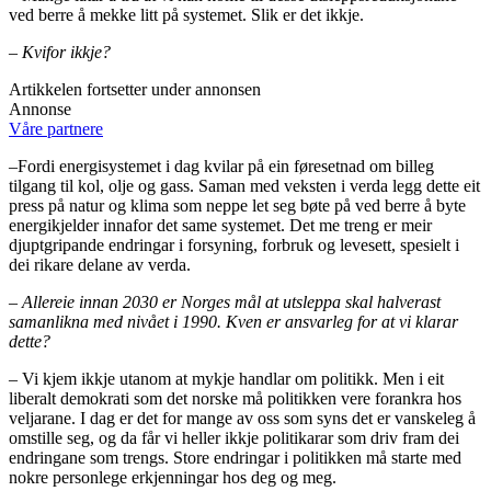
ved berre å mekke litt på systemet. Slik er det ikkje.
– Kvifor ikkje?
Artikkelen fortsetter under annonsen
Annonse
Våre partnere
–
Fordi energisystemet i dag kvilar på ein føresetnad om billeg
tilgang til kol, olje og gass. Saman med veksten i verda legg dette eit
press på natur og klima som neppe let seg bøte på ved berre å byte
energikjelder innafor det same systemet. Det me treng er meir
djuptgripande endringar i forsyning, forbruk og levesett, spesielt i
dei rikare delane av verda.
– Allereie innan 2030 er Norges mål at utsleppa skal halverast
samanlikna med nivået i 1990. Kven er ansvarleg for at vi klarar
dette?
– Vi kjem ikkje utanom at mykje handlar om politikk. Men i eit
liberalt demokrati som det norske må politikken vere forankra hos
veljarane. I dag er det for mange av oss som syns det er vanskeleg å
omstille seg, og da får vi heller ikkje politikarar som driv fram dei
endringane som trengs. Store endringar i politikken må starte med
nokre personlege erkjenningar hos deg og meg.