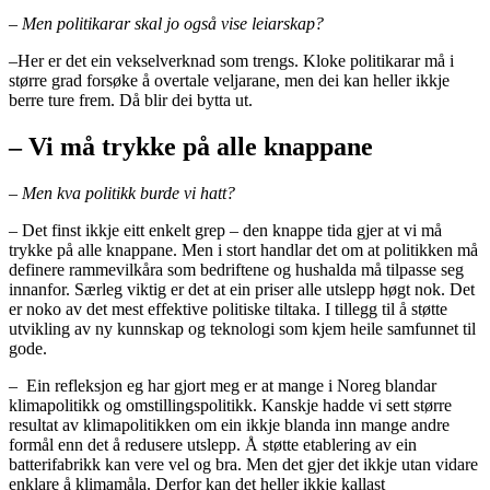
– Men politikarar skal jo også vise leiarskap?
–
Her er det ein vekselverknad som trengs. Kloke politikarar må i
større grad forsøke å overtale veljarane, men dei kan heller ikkje
berre ture frem. Då blir dei bytta ut.
– Vi må trykke på alle knappane
– Men kva politikk burde vi hatt?
– Det finst ikkje eitt enkelt grep – den knappe tida gjer at vi må
trykke på alle knappane. Men i stort handlar det om at politikken må
definere rammevilkåra som bedriftene og hushalda må tilpasse seg
innanfor. Særleg viktig er det at ein priser alle utslepp høgt nok. Det
er noko av det mest effektive politiske tiltaka. I tillegg til å støtte
utvikling av ny kunnskap og teknologi som kjem heile samfunnet til
gode.
– Ein refleksjon eg har gjort meg er at mange i Noreg blandar
klimapolitikk og omstillingspolitikk. Kanskje hadde vi sett større
resultat av klimapolitikken om ein ikkje blanda inn mange andre
formål enn det å redusere utslepp. Å støtte etablering av ein
batterifabrikk kan vere vel og bra. Men det gjer det ikkje utan vidare
enklare å klimamåla. Derfor kan det heller ikkje kallast