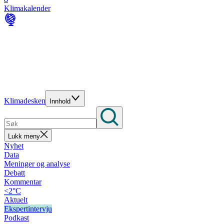
Klimakalender
Klimadesken
Innhold
Lukk meny
Nyhet
Data
Meninger og analyse
Debatt
Kommentar
<2°C
Aktuelt
Ekspertintervju
Podkast