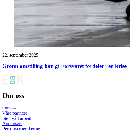
22. september 2025
Grønn omstilling kan gi Forsvaret fordeler i en krise
Om oss
Om oss
Våre partnere
Støtt vårt arbeid
Annonsere
Personvernerklæring