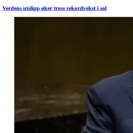
Verdens utslipp øker tross rekordvekst i sol