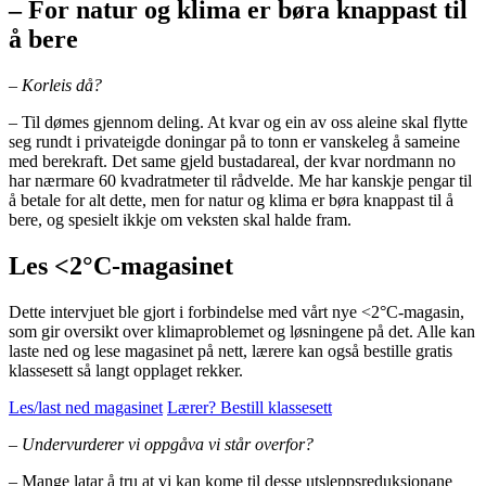
– For natur og klima er børa knappast til
å bere
– Korleis då?
– Til dømes gjennom deling. At kvar og ein av oss aleine skal flytte
seg rundt i privateigde doningar på to tonn er vanskeleg å sameine
med berekraft. Det same gjeld bustadareal, der kvar nordmann no
har nærmare 60 kvadratmeter til rådvelde. Me har kanskje pengar til
å betale for alt dette, men for natur og klima er børa knappast til å
bere, og spesielt ikkje om veksten skal halde fram.
Les <2°C-magasinet
Dette intervjuet ble gjort i forbindelse med vårt nye <2°C-magasin,
som gir oversikt over klimaproblemet og løsningene på det. Alle kan
laste ned og lese magasinet på nett, lærere kan også bestille gratis
klassesett så langt opplaget rekker.
Les/last ned magasinet
Lærer? Bestill klassesett
– Undervurderer vi oppgåva vi står overfor?
– Mange latar å tru at vi kan kome til desse utsleppsreduksjonane