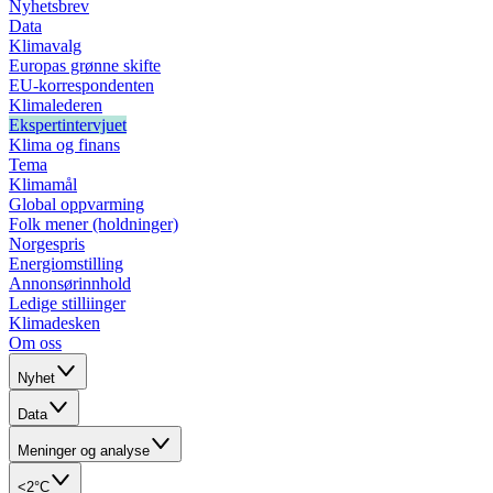
Nyhetsbrev
Data
Klimavalg
Europas grønne skifte
EU-korrespondenten
Klimalederen
Ekspertintervjuet
Klima og finans
Tema
Klimamål
Global oppvarming
Folk mener (holdninger)
Norgespris
Energiomstilling
Annonsørinnhold
Ledige stilliinger
Klimadesken
Om oss
Nyhet
Data
Meninger og analyse
<2°C