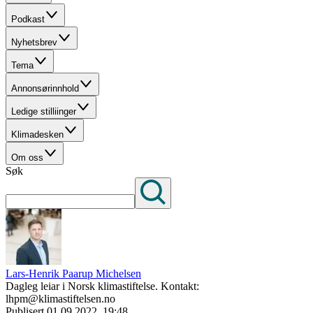
Podkast
Nyhetsbrev
Tema
Annonsørinnhold
Ledige stilliinger
Klimadesken
Om oss
Søk
Lars-Henrik Paarup Michelsen
Dagleg leiar i Norsk klimastiftelse. Kontakt:
lhpm@klimastiftelsen.no
Publisert
01.09.2022, 19:48