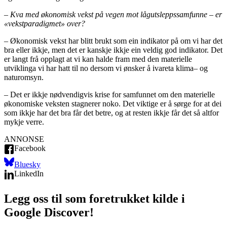
– Kva med økonomisk vekst på vegen mot lågutsleppssamfunne – er
«vekstparadigmet» over?
– Økonomisk vekst har blitt brukt som ein indikator på om vi har det
bra eller ikkje, men det er kanskje ikkje ein veldig god indikator. Det
er langt frå opplagt at vi kan halde fram med den materielle
utviklinga vi har hatt til no dersom vi ønsker å ivareta klima– og
naturomsyn.
– Det er ikkje nødvendigvis krise for samfunnet om den materielle
økonomiske veksten stagnerer noko. Det viktige er å sørge for at dei
som ikkje har det bra får det betre, og at resten ikkje får det så altfor
mykje verre.
ANNONSE
Facebook
Bluesky
LinkedIn
Legg oss til som foretrukket kilde i
Google Discover!