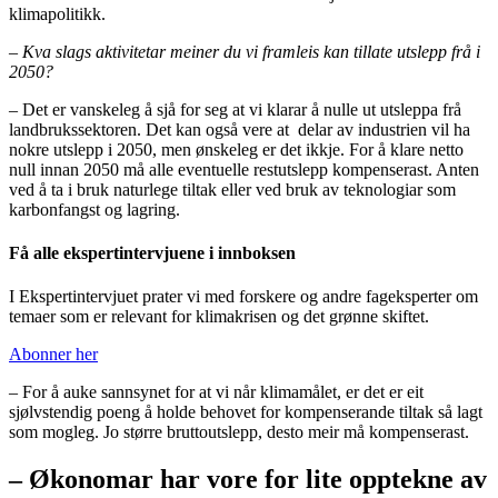
klimapolitikk.
– Kva slags aktivitetar meiner du vi framleis kan tillate utslepp frå i
2050?
– Det er vanskeleg å sjå for seg at vi klarar å nulle ut utsleppa frå
landbrukssektoren. Det kan også vere at delar av industrien vil ha
nokre utslepp i 2050, men ønskeleg er det ikkje. For å klare netto
null innan 2050 må alle eventuelle restutslepp kompenserast. Anten
ved å ta i bruk naturlege tiltak eller ved bruk av teknologiar som
karbonfangst og lagring.
Få alle ekspertintervjuene i innboksen
I Ekspertintervjuet prater vi med forskere og andre fageksperter om
temaer som er relevant for klimakrisen og det grønne skiftet.
Abonner her
– For å auke sannsynet for at vi når klimamålet, er det er eit
sjølvstendig poeng å holde behovet for kompenserande tiltak så lagt
som mogleg. Jo større bruttoutslepp, desto meir må kompenserast.
– Økonomar har vore for lite opptekne av