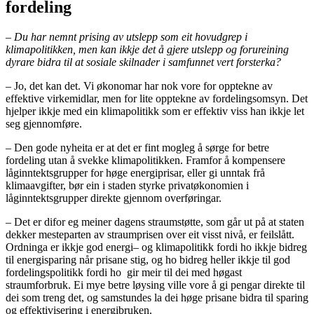
fordeling
– Du har nemnt prising av utslepp som eit hovudgrep i
klimapolitikken, men kan ikkje det å gjere utslepp og forureining
dyrare bidra til at sosiale skilnader i samfunnet vert forsterka?
– Jo, det kan det. Vi økonomar har nok vore for opptekne av
effektive virkemidlar, men for lite opptekne av fordelingsomsyn. Det
hjelper ikkje med ein klimapolitikk som er effektiv viss han ikkje let
seg gjennomføre.
– Den gode nyheita er at det er fint mogleg å sørge for betre
fordeling utan å svekke klimapolitikken. Framfor å kompensere
låginntektsgrupper for høge energiprisar, eller gi unntak frå
klimaavgifter, bør ein i staden styrke privatøkonomien i
låginntektsgrupper direkte gjennom overføringar.
– Det er difor eg meiner dagens straumstøtte, som går ut på at staten
dekker mesteparten av straumprisen over eit visst nivå, er feilslått.
Ordninga er ikkje god energi– og klimapolitikk fordi ho ikkje bidreg
til energisparing når prisane stig, og ho bidreg heller ikkje til god
fordelingspolitikk fordi ho gir meir til dei med høgast
straumforbruk. Ei mye betre løysing ville vore å gi pengar direkte til
dei som treng det, og samstundes la dei høge prisane bidra til sparing
og effektivisering i energibruken.