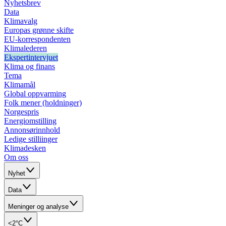
Nyhetsbrev
Data
Klimavalg
Europas grønne skifte
EU-korrespondenten
Klimalederen
Ekspertintervjuet
Klima og finans
Tema
Klimamål
Global oppvarming
Folk mener (holdninger)
Norgespris
Energiomstilling
Annonsørinnhold
Ledige stilliinger
Klimadesken
Om oss
Nyhet
Data
Meninger og analyse
<2°C