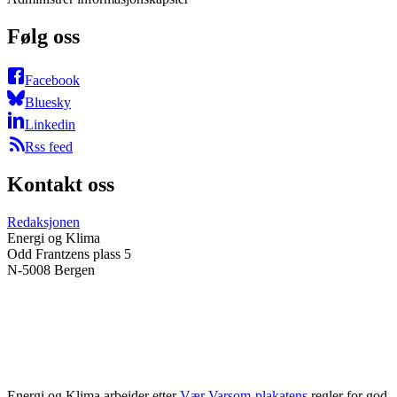
Følg oss
Facebook
Bluesky
Linkedin
Rss feed
Kontakt oss
Redaksjonen
Energi og Klima
Odd Frantzens plass 5
N-5008 Bergen
Energi og Klima arbeider etter
Vær Varsom-plakatens
regler for god