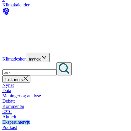
Klimakalender
Klimadesken
Innhold
Lukk meny
Nyhet
Data
Meninger og analyse
Debatt
Kommentar
<2°C
Aktuelt
Ekspertintervju
Podkast