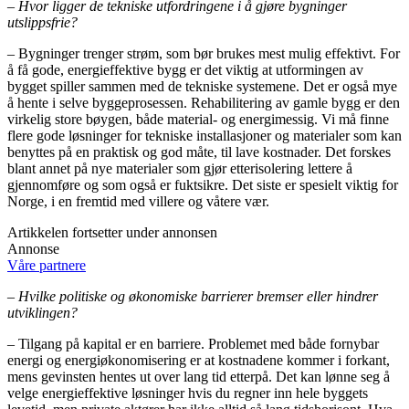
– Hvor ligger de tekniske utfordringene i å gjøre bygninger
utslippsfrie?
– Bygninger trenger strøm, som bør brukes mest mulig effektivt. For
å få gode, energieffektive bygg er det viktig at utformingen av
bygget spiller sammen med de tekniske systemene. Det er også mye
å hente i selve byggeprosessen. Rehabilitering av gamle bygg er den
virkelig store bøygen, både material- og energimessig. Vi må finne
flere gode løsninger for tekniske installasjoner og materialer som kan
benyttes på en praktisk og god måte, til lave kostnader. Det forskes
blant annet på nye materialer som gjør etterisolering lettere å
gjennomføre og som også er fuktsikre. Det siste er spesielt viktig for
Norge, i en fremtid med villere og våtere vær.
Artikkelen fortsetter under annonsen
Annonse
Våre partnere
– Hvilke politiske og økonomiske barrierer bremser eller hindrer
utviklingen?
– Tilgang på kapital er en barriere. Problemet med både fornybar
energi og energiøkonomisering er at kostnadene kommer i forkant,
mens gevinsten hentes ut over lang tid etterpå. Det kan lønne seg å
velge energieffektive løsninger hvis du regner inn hele byggets