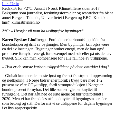
Lars Ursin
Redaktør for <2°C. Ansatt i Norsk Klimastiftelse siden 2017.
Bakgrunn som journalist, forskningsformidler og researcher fra blant
annet Bergens Tidende, Universitetet i Bergen og BBC. Kontakt:
lars@klimastiftelsen.no
2°C
: – Hvorfor vil man ha utslippsfrie bygninger?
Karen Byskov Lindberg:
– Fordi det er karbonutslipp både fra
konstruksjon og drift av bygninger. Men bygninger kan også være
en del av løsningen: Bygninger bruker energi, men de kan også
produsere fornybar energi, for eksempel med solceller på utsiden av
bygget. Slik kan man kompensere for i alle fall noe av utslippene.
– Hva er de største karbonutslippskildene på dette området i dag?
– Globalt kommer det meste først og fremst fra strøm til oppvarming
og nedkjøling. I Norge bidrar energibruk i bygg bare med 1–2
prosent av våre CO₂-utslipp, fordi strømproduksjon i Norge er
hundre prosent fornybar. Det lille som er igjen er knyttet til
fyringsolje. Det har gått ned de siste årene og blir totalforbudt i
2020. Men vi har fremdeles utslipp knyttet til bygningsmaterialer
som betong og stål. Derfor må vi se utslippene for dagens bygninger
i et livsløpsperspektiv.