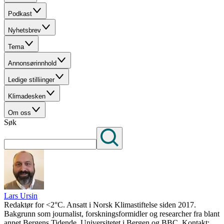
Podkast
Nyhetsbrev
Tema
Annonsørinnhold
Ledige stilliinger
Klimadesken
Om oss
Søk
Lars Ursin
Redaktør for <2°C. Ansatt i Norsk Klimastiftelse siden 2017.
Bakgrunn som journalist, forskningsformidler og researcher fra blant
annet Bergens Tidende, Universitetet i Bergen og BBC. Kontakt: