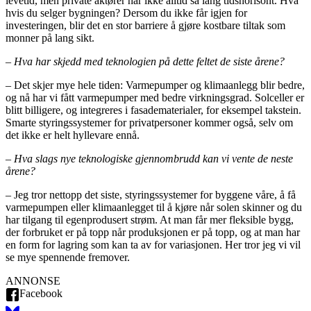
levetid, men private aktører har ikke alltid så lang tidshorisont. Hva
hvis du selger bygningen? Dersom du ikke får igjen for
investeringen, blir det en stor barriere å gjøre kostbare tiltak som
monner på lang sikt.
– Hva har skjedd med teknologien på dette feltet de siste årene?
– Det skjer mye hele tiden: Varmepumper og klimaanlegg blir bedre,
og nå har vi fått varmepumper med bedre virkningsgrad. Solceller er
blitt billigere, og integreres i fasadematerialer, for eksempel takstein.
Smarte styringssystemer for privatpersoner kommer også, selv om
det ikke er helt hyllevare ennå.
– Hva slags nye teknologiske gjennombrudd kan vi vente de neste
årene?
– Jeg tror nettopp det siste, styringssystemer for byggene våre, å få
varmepumpen eller klimaanlegget til å kjøre når solen skinner og du
har tilgang til egenprodusert strøm. At man får mer fleksible bygg,
der forbruket er på topp når produksjonen er på topp, og at man har
en form for lagring som kan ta av for variasjonen. Her tror jeg vi vil
se mye spennende fremover.
ANNONSE
Facebook