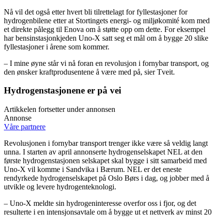
Nå vil det også etter hvert bli tilrettelagt for fyllestasjoner for
hydrogenbilene etter at Stortingets energi- og miljøkomité kom med
et direkte pålegg til Enova om å støtte opp om dette. For eksempel
har bensinstasjonkjeden Uno-X satt seg et mål om å bygge 20 slike
fyllestasjoner i årene som kommer.
– I mine øyne står vi nå foran en revolusjon i fornybar transport, og
den ønsker kraftprodusentene å være med på, sier Tveit.
Hydrogenstasjonene er på vei
Artikkelen fortsetter under annonsen
Annonse
Våre partnere
Revolusjonen i fornybar transport trenger ikke være så veldig langt
unna. I starten av april annonserte hydrogenselskapet NEL at den
første hydrogenstasjonen selskapet skal bygge i sitt samarbeid med
Uno-X vil komme i Sandvika i Bærum. NEL er det eneste
rendyrkede hydrogenselskapet på Oslo Børs i dag, og jobber med å
utvikle og levere hydrogenteknologi.
– Uno-X meldte sin hydrogeninteresse overfor oss i fjor, og det
resulterte i en intensjonsavtale om å bygge ut et nettverk av minst 20