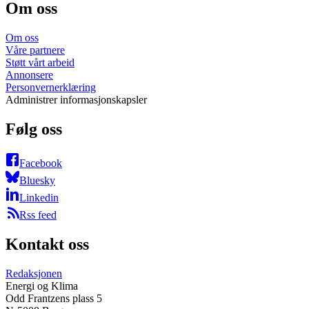
Om oss
Om oss
Våre partnere
Støtt vårt arbeid
Annonsere
Personvernerklæring
Administrer informasjonskapsler
Følg oss
Facebook
Bluesky
Linkedin
Rss feed
Kontakt oss
Redaksjonen
Energi og Klima
Odd Frantzens plass 5