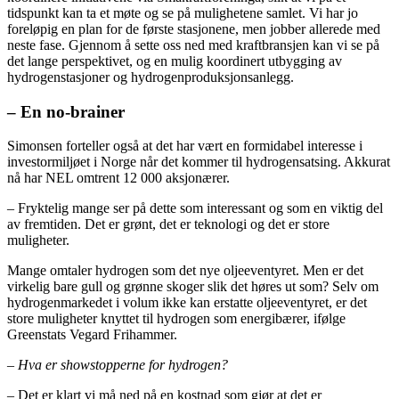
tidspunkt kan ta et møte og se på mulighetene samlet. Vi har jo
foreløpig en plan for de første stasjonene, men jobber allerede med
neste fase. Gjennom å sette oss ned med kraftbransjen kan vi se på
det lange perspektivet, og en mulig koordinert utbygging av
hydrogenstasjoner og hydrogenproduksjonsanlegg.
– En no-brainer
Simonsen forteller også at det har vært en formidabel interesse i
investormiljøet i Norge når det kommer til hydrogensatsing. Akkurat
nå har NEL omtrent 12 000 aksjonærer.
– Fryktelig mange ser på dette som interessant og som en viktig del
av fremtiden. Det er grønt, det er teknologi og det er store
muligheter.
Mange omtaler hydrogen som det nye oljeeventyret. Men er det
virkelig bare gull og grønne skoger slik det høres ut som? Selv om
hydrogenmarkedet i volum ikke kan erstatte oljeeventyret, er det
store muligheter knyttet til hydrogen som energibærer, ifølge
Greenstats Vegard Frihammer.
– Hva er showstopperne for hydrogen?
– Det er klart vi må ned på en kostnad som gjør at det er