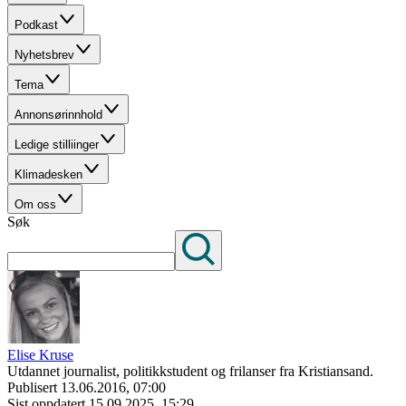
Podkast
Nyhetsbrev
Tema
Annonsørinnhold
Ledige stilliinger
Klimadesken
Om oss
Søk
Elise Kruse
Utdannet journalist, politikkstudent og frilanser fra Kristiansand.
Publisert
13.06.2016, 07:00
Sist oppdatert
15.09.2025, 15:29