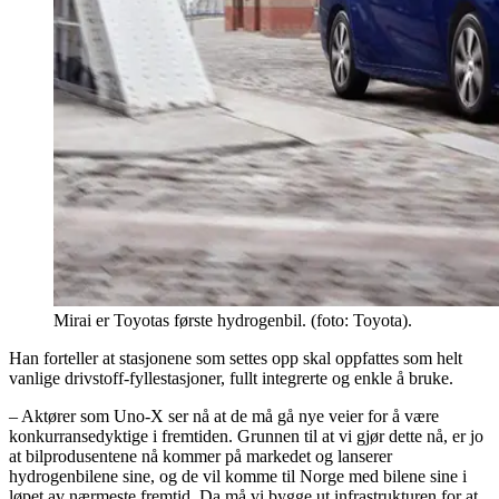
Mirai er Toyotas første hydrogenbil. (foto: Toyota).
Han forteller at stasjonene som settes opp skal oppfattes som helt
vanlige drivstoff-fyllestasjoner, fullt integrerte og enkle å bruke.
– Aktører som Uno-X ser nå at de må gå nye veier for å være
konkurransedyktige i fremtiden. Grunnen til at vi gjør dette nå, er jo
at bilprodusentene nå kommer på markedet og lanserer
hydrogenbilene sine, og de vil komme til Norge med bilene sine i
løpet av nærmeste fremtid. Da må vi bygge ut infrastrukturen for at