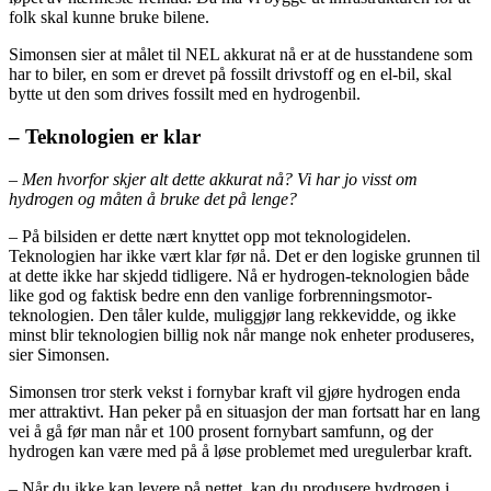
folk skal kunne bruke bilene.
Simonsen sier at målet til NEL akkurat nå er at de husstandene som
har to biler, en som er drevet på fossilt drivstoff og en el-bil, skal
bytte ut den som drives fossilt med en hydrogenbil.
– Teknologien er klar
– Men hvorfor skjer alt dette akkurat nå? Vi har jo visst om
hydrogen og måten å bruke det på lenge?
– På bilsiden er dette nært knyttet opp mot teknologidelen.
Teknologien har ikke vært klar før nå. Det er den logiske grunnen til
at dette ikke har skjedd tidligere. Nå er hydrogen-teknologien både
like god og faktisk bedre enn den vanlige forbrenningsmotor-
teknologien. Den tåler kulde, muliggjør lang rekkevidde, og ikke
minst blir teknologien billig nok når mange nok enheter produseres,
sier Simonsen.
Simonsen tror sterk vekst i fornybar kraft vil gjøre hydrogen enda
mer attraktivt. Han peker på en situasjon der man fortsatt har en lang
vei å gå før man når et 100 prosent fornybart samfunn, og der
hydrogen kan være med på å løse problemet med uregulerbar kraft.
– Når du ikke kan levere på nettet, kan du produsere hydrogen i