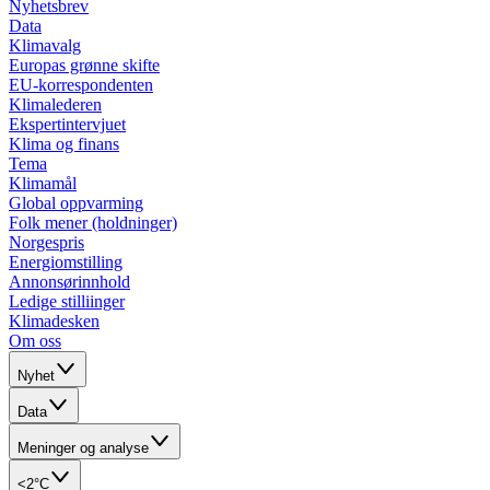
Nyhetsbrev
Data
Klimavalg
Europas grønne skifte
EU-korrespondenten
Klimalederen
Ekspertintervjuet
Klima og finans
Tema
Klimamål
Global oppvarming
Folk mener (holdninger)
Norgespris
Energiomstilling
Annonsørinnhold
Ledige stilliinger
Klimadesken
Om oss
Nyhet
Data
Meninger og analyse
<2°C