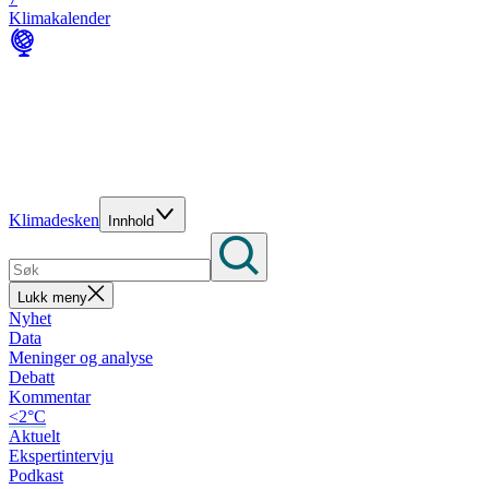
Klimakalender
Klimadesken
Innhold
Lukk meny
Nyhet
Data
Meninger og analyse
Debatt
Kommentar
<2°C
Aktuelt
Ekspertintervju
Podkast