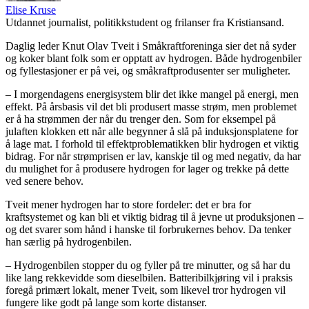
Elise Kruse
Utdannet journalist, politikkstudent og frilanser fra Kristiansand.
Daglig leder Knut Olav Tveit i Småkraftforeninga sier det nå syder
og koker blant folk som er opptatt av hydrogen. Både hydrogenbiler
og fyllestasjoner er på vei, og småkraftprodusenter ser muligheter.
– I morgendagens energisystem blir det ikke mangel på energi, men
effekt. På årsbasis vil det bli produsert masse strøm, men problemet
er å ha strømmen der når du trenger den. Som for eksempel på
julaften klokken ett når alle begynner å slå på induksjonsplatene for
å lage mat. I forhold til effektproblematikken blir hydrogen et viktig
bidrag. For når strømprisen er lav, kanskje til og med negativ, da har
du mulighet for å produsere hydrogen for lager og trekke på dette
ved senere behov.
Tveit mener hydrogen har to store fordeler: det er bra for
kraftsystemet og kan bli et viktig bidrag til å jevne ut produksjonen –
og det svarer som hånd i hanske til forbrukernes behov. Da tenker
han særlig på hydrogenbilen.
– Hydrogenbilen stopper du og fyller på tre minutter, og så har du
like lang rekkevidde som dieselbilen. Batteribilkjøring vil i praksis
foregå primært lokalt, mener Tveit, som likevel tror hydrogen vil
fungere like godt på lange som korte distanser.