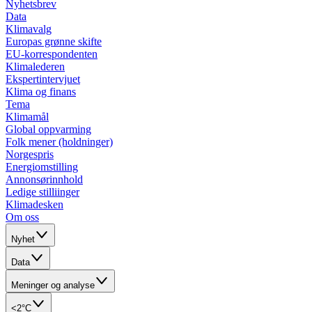
Nyhetsbrev
Data
Klimavalg
Europas grønne skifte
EU-korrespondenten
Klimalederen
Ekspertintervjuet
Klima og finans
Tema
Klimamål
Global oppvarming
Folk mener (holdninger)
Norgespris
Energiomstilling
Annonsørinnhold
Ledige stilliinger
Klimadesken
Om oss
Nyhet
Data
Meninger og analyse
<2°C