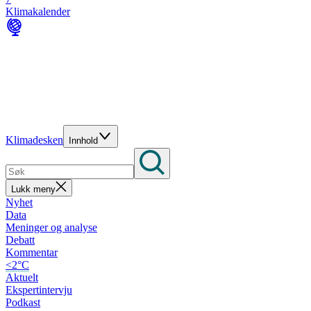
Klimakalender
Klimadesken
Innhold
Lukk meny
Nyhet
Data
Meninger og analyse
Debatt
Kommentar
<2°C
Aktuelt
Ekspertintervju
Podkast