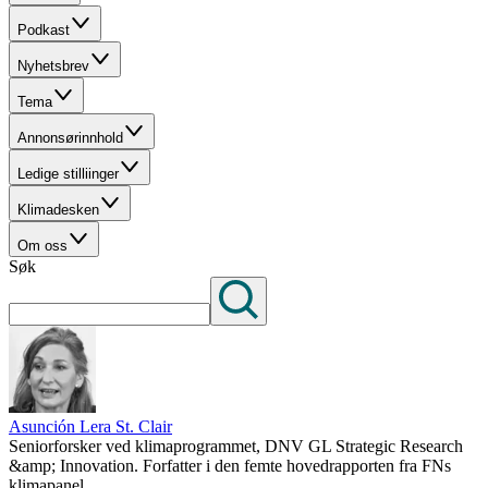
Podkast
Nyhetsbrev
Tema
Annonsørinnhold
Ledige stilliinger
Klimadesken
Om oss
Søk
Asunción Lera St. Clair
Seniorforsker ved klimaprogrammet, DNV GL Strategic Research
&amp; Innovation. Forfatter i den femte hovedrapporten fra FNs
klimapanel.