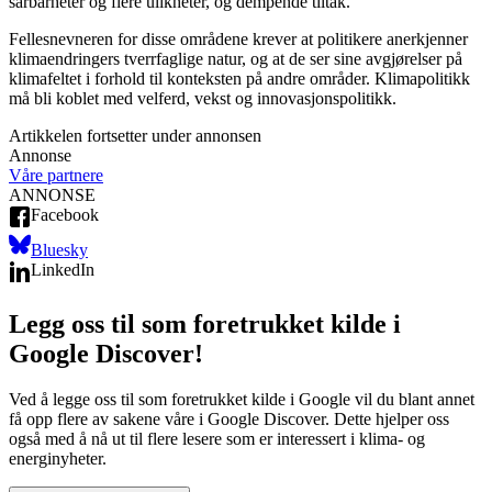
sårbarheter og flere ulikheter, og dempende tiltak.
Fellesnevneren for disse områdene krever at politikere anerkjenner
klimaendringers tverrfaglige natur, og at de ser sine avgjørelser på
klimafeltet i forhold til konteksten på andre områder. Klimapolitikk
må bli koblet med velferd, vekst og innovasjonspolitikk.
Artikkelen fortsetter under annonsen
Annonse
Våre partnere
ANNONSE
Facebook
Bluesky
LinkedIn
Legg oss til som foretrukket kilde i
Google Discover!
Ved å legge oss til som foretrukket kilde i Google vil du blant annet
få opp flere av sakene våre i Google Discover. Dette hjelper oss
også med å nå ut til flere lesere som er interessert i klima- og
energinyheter.