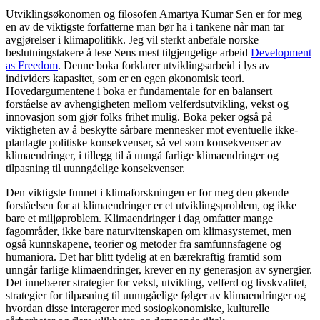
Utviklingsøkonomen og filosofen Amartya Kumar Sen er for meg
en av de viktigste forfatterne man bør ha i tankene når man tar
avgjørelser i klimapolitikk. Jeg vil sterkt anbefale norske
beslutningstakere å lese Sens mest tilgjengelige arbeid
Development
as Freedom
. Denne boka forklarer utviklingsarbeid i lys av
individers kapasitet, som er en egen økonomisk teori.
Hovedargumentene i boka er fundamentale for en balansert
forståelse av avhengigheten mellom velferdsutvikling, vekst og
innovasjon som gjør folks frihet mulig. Boka peker også på
viktigheten av å beskytte sårbare mennesker mot eventuelle ikke-
planlagte politiske konsekvenser, så vel som konsekvenser av
klimaendringer, i tillegg til å unngå farlige klimaendringer og
tilpasning til uunngåelige konsekvenser.
Den viktigste funnet i klimaforskningen er for meg den økende
forståelsen for at klimaendringer er et utviklingsproblem, og ikke
bare et miljøproblem. Klimaendringer i dag omfatter mange
fagområder, ikke bare naturvitenskapen om klimasystemet, men
også kunnskapene, teorier og metoder fra samfunnsfagene og
humaniora. Det har blitt tydelig at en bærekraftig framtid som
unngår farlige klimaendringer, krever en ny generasjon av synergier.
Det innebærer strategier for vekst, utvikling, velferd og livskvalitet,
strategier for tilpasning til uunngåelige følger av klimaendringer og
hvordan disse interagerer med sosioøkonomiske, kulturelle