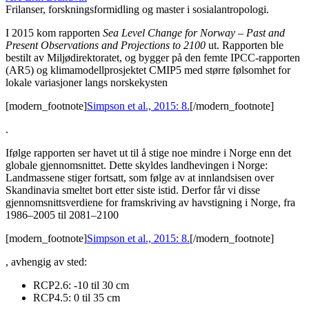
Frilanser, forskningsformidling og master i sosialantropologi.
I 2015 kom rapporten
Sea Level Change for Norway – Past and
Present Observations and Projections to 2100
ut. Rapporten ble
bestilt av Miljødirektoratet, og bygger på den femte IPCC-rapporten
(AR5) og klimamodellprosjektet CMIP5 med større følsomhet for
lokale variasjoner langs norskekysten
[modern_footnote]
Simpson et al., 2015: 8.
[/modern_footnote]
.
Ifølge rapporten ser havet ut til å stige noe mindre i Norge enn det
globale gjennomsnittet. Dette skyldes landhevingen i Norge:
Landmassene stiger fortsatt, som følge av at innlandsisen over
Skandinavia smeltet bort etter siste istid. Derfor får vi disse
gjennomsnittsverdiene for framskriving av havstigning i Norge, fra
1986–2005 til 2081–2100
[modern_footnote]
Simpson et al., 2015: 8.
[/modern_footnote]
, avhengig av sted:
RCP2.6: -10 til 30 cm
RCP4.5: 0 til 35 cm