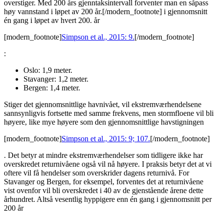
overstiger. Med 200 års gjenntaksintervall forventer man en såpass
høy vannstand i løpet av 200 år.[/modern_footnote] i gjennomsnitt
én gang i løpet av hvert 200. år
[modern_footnote]
Simpson et al., 2015: 9.
[/modern_footnote]
:
Oslo: 1,9 meter.
Stavanger: 1,2 meter.
Bergen: 1,4 meter.
Stiger det gjennomsnittlige havnivået, vil ekstremværhendelsene
sannsynligvis fortsette med samme frekvens, men stormfloene vil bli
høyere, like mye høyere som den gjennomsnittlige havstigningen
[modern_footnote]
Simpson et al., 2015: 9; 107.
[/modern_footnote]
. Det betyr at mindre ekstremværhendelser som tidligere ikke har
overskredet returnivåene også vil nå høyere. I praksis betyr det at vi
oftere vil få hendelser som overskrider dagens returnivå. For
Stavanger og Bergen, for eksempel, forventes det at returnivåene
vist ovenfor vil bli overskredet i 40 av de gjenstående årene dette
århundret. Altså vesentlig hyppigere enn én gang i gjennomsnitt per
200 år