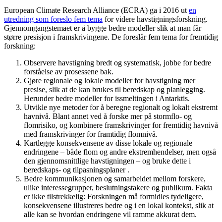
European Climate Research Alliance (ECRA) ga i 2016 ut
en
utredning som foreslo fem tema
for videre havstigningsforskning.
Gjennomgangstemaet er å bygge bedre modeller slik at man får
større presisjon i framskrivingene. De foreslår fem tema for fremtidig
forskning:
Observere havstigning bredt og systematisk, jobbe for bedre
forståelse av prosessene bak.
Gjøre regionale og lokale modeller for havstigning mer
presise, slik at de kan brukes til beredskap og planlegging.
Herunder bedre modeller for issmeltingen i Antarktis.
Utvikle nye metoder for å beregne regionalt og lokalt ekstremt
havnivå. Blant annet ved å forske mer på stormflo- og
flomrisiko, og kombinere framskrivinger for fremtidig havnivå
med framskrivinger for framtidig flomnivå.
Kartlegge konsekvensene av disse lokale og regionale
endringene – både flom og andre ekstremhendelser, men også
den gjennomsnittlige havstigningen – og bruke dette i
beredskaps- og tilpasningsplaner .
Bedre kommunikasjonen og samarbeidet mellom forskere,
ulike interessegrupper, beslutningstakere og publikum. Fakta
er ikke tilstrekkelig: Forskningen må formidles tydeligere,
konsekvensene illustreres bedre og i en lokal kontekst, slik at
alle kan se hvordan endringene vil ramme akkurat dem.