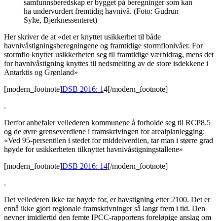
samfunnsberedskap er bygget på beregninger som kan
ha undervurdert fremtidig havnivå. (Foto: Gudrun
Sylte, Bjerknessenteret)
Her skriver de at «det er knyttet usikkerhet til både
havnivåstigningsberegningene og framtidige stormflonivåer. For
stormflo knytter usikkerheten seg til framtidige værbidrag, mens det
for havnivåstigning knyttes til nedsmelting av de store isdekkene i
Antarktis og Grønland»
[modern_footnote]
DSB 2016: 1
4[/modern_footnote]
.
Derfor anbefaler veilederen kommunene å forholde seg til RCP8.5
og de øvre grenseverdiene i framskrivingen for arealplanlegging:
«Ved 95-persentilen i stedet for middelverdien, tar man i større grad
høyde for usikkerheten tilknyttet havnivåstigningstallene»
[modern_footnote]
DSB 2016: 14
[/modern_footnote]
.
Det veilederen ikke tar høyde for, er havstigning etter 2100. Det er
ennå ikke gjort regionale framskrivninger så langt frem i tid. Den
nevner imidlertid den femte IPCC-rapportens foreløpige anslag om