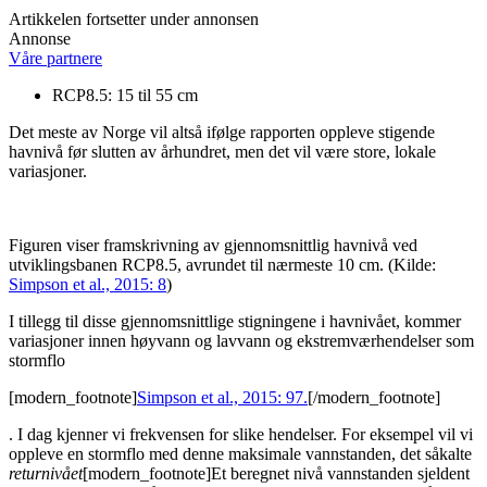
Artikkelen fortsetter under annonsen
Annonse
Våre partnere
RCP8.5: 15 til 55 cm
Det meste av Norge vil altså ifølge rapporten oppleve stigende
havnivå før slutten av århundret, men det vil være store, lokale
variasjoner.
Figuren viser framskrivning av gjennomsnittlig havnivå ved
utviklingsbanen RCP8.5, avrundet til nærmeste 10 cm. (Kilde:
Simpson et al., 2015: 8
)
I tillegg til disse gjennomsnittlige stigningene i havnivået, kommer
variasjoner innen høyvann og lavvann og ekstremværhendelser som
stormflo
[modern_footnote]
Simpson et al., 2015: 97.
[/modern_footnote]
. I dag kjenner vi frekvensen for slike hendelser. For eksempel vil vi
oppleve en stormflo med denne maksimale vannstanden, det såkalte
returnivået
[modern_footnote]Et beregnet nivå vannstanden sjeldent