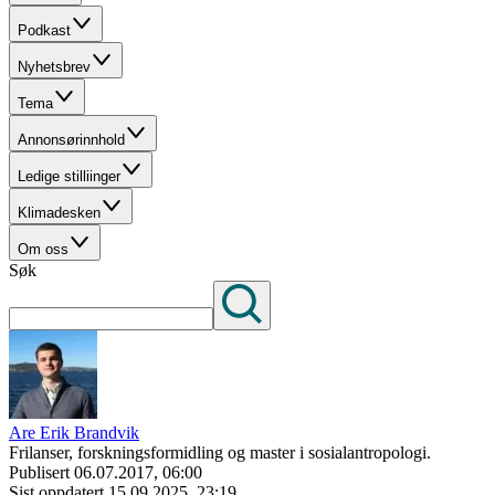
Podkast
Nyhetsbrev
Tema
Annonsørinnhold
Ledige stilliinger
Klimadesken
Om oss
Søk
Are Erik Brandvik
Frilanser, forskningsformidling og master i sosialantropologi.
Publisert
06.07.2017, 06:00
Sist oppdatert
15.09.2025, 23:19