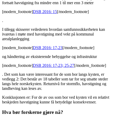
fortsatt havstigning fra mindre enn 1 til mer enn 3 meter
[modern_footnote]
DSB 2016: 15
[/modern_footnote]
.
I tillegg skisserer veilederen hvordan samfunnssikkerheten kan
ivaretas i møte med havstigning med vekt på kommunal
arealplanlegging
[modern_footnote]
DSB 2016: 17-23
[/modern_footnote]
og håndtering av eksisterende bebyggelse og infrastruktur
[modern_footnote]
DSB 2016: 17-23; 25-27
[/modern_footnote]
. Det som kan være interessant for de som bor langs kysten, er
vedlegg 2: Det består av 18 tabeller som tar for seg utsatte steder
langs hele norskekysten. Returnivå for stormflo, havstigning og
landheving kan leses av.
Konklusjonen er: For de av oss som bor ved kysten vil en relativt
beskjeden havstigning kunne få betydelige konsekvenser.
Hva bør forskerne gjøre nå?