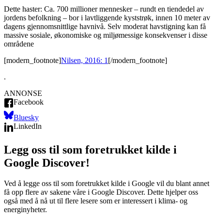
Dette haster: Ca. 700 millioner mennesker – rundt en tiendedel av
jordens befolkning – bor i lavtliggende kyststrøk, innen 10 meter av
dagens gjennomsnittlige havnivå. Selv moderat havstigning kan få
massive sosiale, økonomiske og miljømessige konsekvenser i disse
områdene
[modern_footnote]
Nilsen, 2016: 1
[/modern_footnote]
.
ANNONSE
Facebook
Bluesky
LinkedIn
Legg oss til som foretrukket kilde i
Google Discover!
Ved å legge oss til som foretrukket kilde i Google vil du blant annet
få opp flere av sakene våre i Google Discover. Dette hjelper oss
også med å nå ut til flere lesere som er interessert i klima- og
energinyheter.