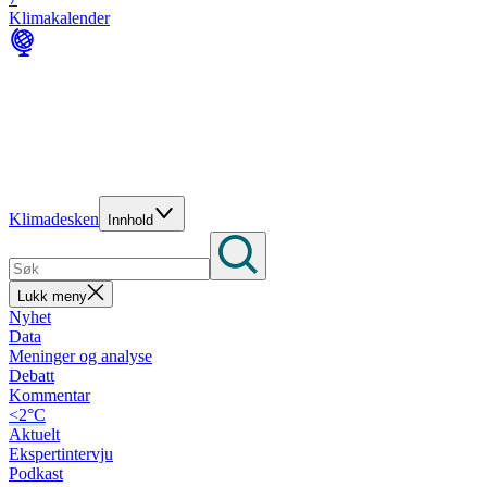
Klimakalender
Klimadesken
Innhold
Lukk meny
Nyhet
Data
Meninger og analyse
Debatt
Kommentar
<2°C
Aktuelt
Ekspertintervju
Podkast