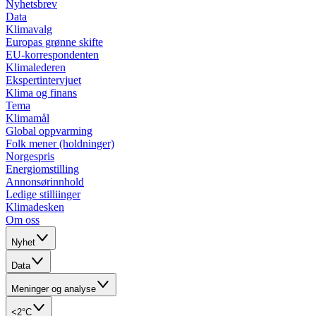
Nyhetsbrev
Data
Klimavalg
Europas grønne skifte
EU-korrespondenten
Klimalederen
Ekspertintervjuet
Klima og finans
Tema
Klimamål
Global oppvarming
Folk mener (holdninger)
Norgespris
Energiomstilling
Annonsørinnhold
Ledige stilliinger
Klimadesken
Om oss
Nyhet
Data
Meninger og analyse
<2°C