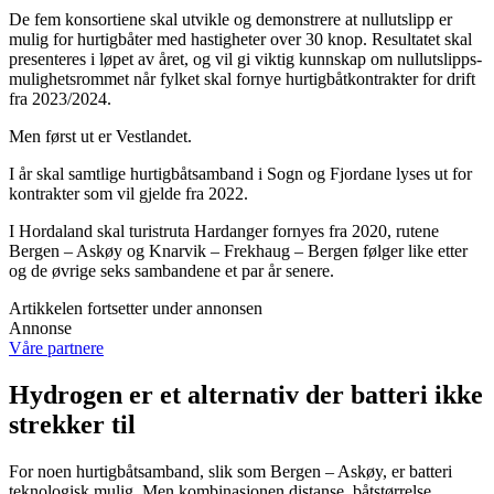
De fem konsortiene skal utvikle og demonstrere at nullutslipp er
mulig for hurtigbåter med hastigheter over 30 knop. Resultatet skal
presenteres i løpet av året, og vil gi viktig kunnskap om nullutslipps-
mulighetsrommet når fylket skal fornye hurtigbåtkontrakter for drift
fra 2023/2024.
Men først ut er Vestlandet.
I år skal samtlige hurtigbåtsamband i Sogn og Fjordane lyses ut for
kontrakter som vil gjelde fra 2022.
I Hordaland skal turistruta Hardanger fornyes fra 2020, rutene
Bergen – Askøy og Knarvik – Frekhaug – Bergen følger like etter
og de øvrige seks sambandene et par år senere.
Artikkelen fortsetter under annonsen
Annonse
Våre partnere
Hydrogen er et alternativ der batteri ikke
strekker til
For noen hurtigbåtsamband, slik som Bergen – Askøy, er batteri
teknologisk mulig. Men kombinasjonen distanse, båtstørrelse,