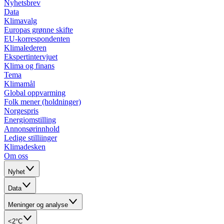
Nyhetsbrev
Data
Klimavalg
Europas grønne skifte
EU-korrespondenten
Klimalederen
Ekspertintervjuet
Klima og finans
Tema
Klimamål
Global oppvarming
Folk mener (holdninger)
Norgespris
Energiomstilling
Annonsørinnhold
Ledige stilliinger
Klimadesken
Om oss
Nyhet
Data
Meninger og analyse
<2°C