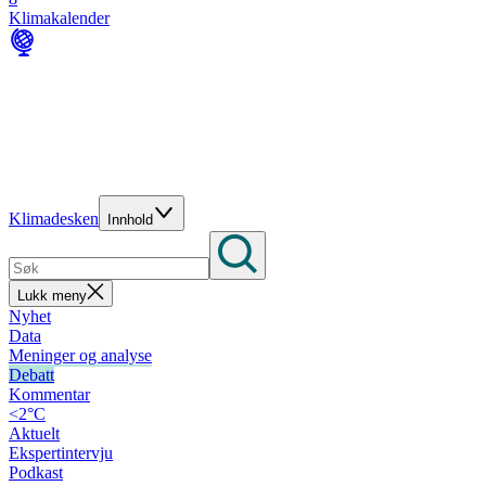
Klimakalender
Klimadesken
Innhold
Lukk meny
Nyhet
Data
Meninger og analyse
Debatt
Kommentar
<2°C
Aktuelt
Ekspertintervju
Podkast