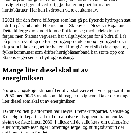
hastighet og liggetid ved kai, gjør batteri uegnet for mange
hurtigbåtruter. Her kan hydrogen være et alternativ.
I 2021 blir den første bilfergen som kan gå på flytende hydrogen satt
i drift i på sambandet Hjelmeland – Skipavik – Nesvik i Rogaland.
Dette bilfergesambandet kunne fint klart seg med helelektriske
ferger, men Statens vegvesen har valgt hydrogen for å bidra til å få
på plass en verdikjede for hydrogenproduksjon og hydrogenbruk i
skip som ikke er egnet for batteri. Hurtigbåt er et slikt eksempel, og
fylkeskommuner som drifter hurtigbåtsamband kan støtte opp om
Statens vegvesen sin hydrogensatsing.
Mange liter diesel skal ut av
energimiksen
Norges langsiktige klimamål er at vi skal være et lavutslippssamfunn
i 2050 med 90-95 reduksjon i klimagassutslippene. Da er det mange
liter diesel som skal ut av energimiksen.
I Granavolden-plattformen har Høyre, Fremskrittspartiet, Venstre og
Kristelig folkeparti satt mål om å halvere utslippene fra innenriks
sjøfart og fiske innen 2030. I tillegg vil de stille krav om utslippsfrie
eller fornybare løsninger i offentlige ferge- og hurtigbåtanbud der
det ligger til rette for det.