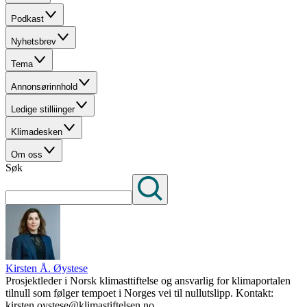
Podkast
Nyhetsbrev
Tema
Annonsørinnhold
Ledige stilliinger
Klimadesken
Om oss
Søk
Kirsten Å. Øystese
Prosjektleder i Norsk klimasttiftelse og ansvarlig for klimaportalen
tilnull som følger tempoet i Norges vei til nullutslipp. Kontakt:
kirsten.oystese@klimastiftelsen.no