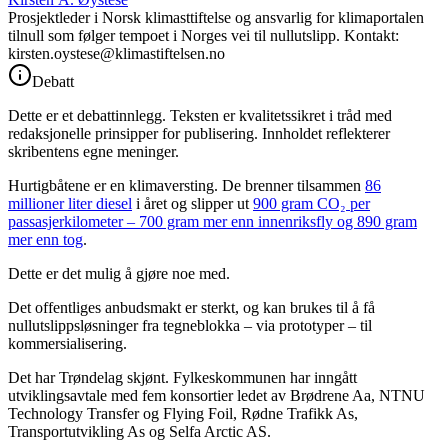
Prosjektleder i Norsk klimasttiftelse og ansvarlig for klimaportalen
tilnull som følger tempoet i Norges vei til nullutslipp. Kontakt:
kirsten.oystese@klimastiftelsen.no
Debatt
Dette er et debattinnlegg. Teksten er kvalitetssikret i tråd med
redaksjonelle prinsipper for publisering. Innholdet reflekterer
skribentens egne meninger.
Hurtigbåtene er en klimaversting. De brenner tilsammen
86
millioner liter diesel
i året og slipper ut
900 gram CO₂ per
passasjerkilometer – 700 gram mer enn innenriksfly og 890 gram
mer enn tog
.
Dette er det mulig å gjøre noe med.
Det offentliges anbudsmakt er sterkt, og kan brukes til å få
nullutslippsløsninger fra tegneblokka – via prototyper – til
kommersialisering.
Det har Trøndelag skjønt. Fylkeskommunen har inngått
utviklingsavtale med fem konsortier ledet av Brødrene Aa, NTNU
Technology Transfer og Flying Foil, Rødne Trafikk As,
Transportutvikling As og Selfa Arctic AS.