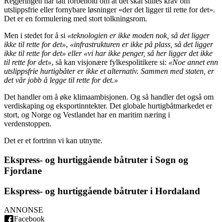
Regjeringen har tatt forbehold om at det skal stilles krav om
utslippsfrie eller fornybare løsninger «der det ligger til rette for det».
Det er en formulering med stort tolkningsrom.
Men i stedet for å si
«teknologien er ikke moden nok, så det ligger
ikke til rette for det»
,
«infrastrukturen er ikke på plass, så det ligger
ikke til rette for det»
eller «vi har ikke penger, så her ligger det ikke
til rette for det»
, så kan visjonære fylkespolitikere si:
«Noe annet enn
utslippsfrie hurtigbåter er ikke et alternativ. Sammen med staten, er
det vår jobb å legge til rette for det.»
Det handler om å øke klimaambisjonen. Og så handler det også om
verdiskaping og eksportinntekter. Det globale hurtigbåtmarkedet er
stort, og Norge og Vestlandet har en maritim næring i
verdenstoppen.
Det er et fortrinn vi kan utnytte.
Ekspress- og hurtiggående båtruter i Sogn og
Fjordane
Ekspress- og hurtiggående båtruter i Hordaland
ANNONSE
Facebook