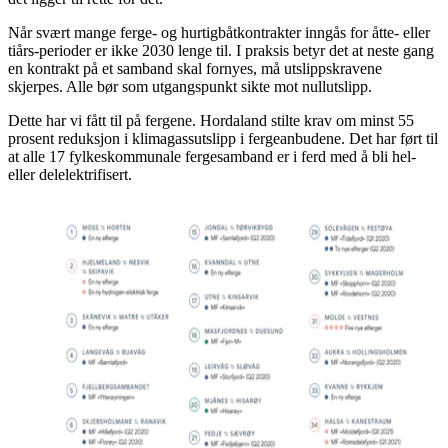
Når svært mange ferge- og hurtigbåtkontrakter inngås for åtte- eller
tiårs-perioder er ikke 2030 lenge til. I praksis betyr det at neste gang
en kontrakt på et samband skal fornyes, må utslippskravene
skjerpes. Alle bør som utgangspunkt sikte mot nullutslipp.
Dette har vi fått til på fergene. Hordaland stilte krav om minst 55
prosent reduksjon i klimagassutslipp i fergeanbudene. Det har ført til
at alle 17 fylkeskommunale fergesamband er i ferd med å bli hel-
eller delelektrifisert.