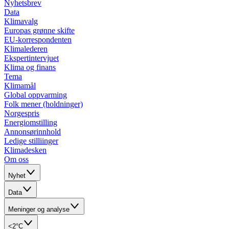
Nyhetsbrev
Data
Klimavalg
Europas grønne skifte
EU-korrespondenten
Klimalederen
Ekspertintervjuet
Klima og finans
Tema
Klimamål
Global oppvarming
Folk mener (holdninger)
Norgespris
Energiomstilling
Annonsørinnhold
Ledige stilliinger
Klimadesken
Om oss
Nyhet
Data
Meninger og analyse
<2°C