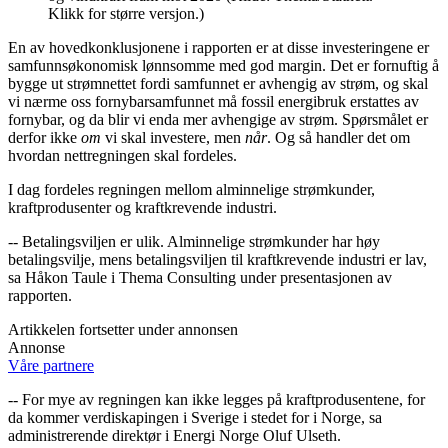
Klikk for større versjon.)
En av hovedkonklusjonene i rapporten er at disse investeringene er
samfunnsøkonomisk lønnsomme med god margin. Det er fornuftig å
bygge ut strømnettet fordi samfunnet er avhengig av strøm, og skal
vi nærme oss fornybarsamfunnet må fossil energibruk erstattes av
fornybar, og da blir vi enda mer avhengige av strøm. Spørsmålet er
derfor ikke
om
vi skal investere, men
når
. Og så handler det om
hvordan nettregningen skal fordeles.
I dag fordeles regningen mellom alminnelige strømkunder,
kraftprodusenter og kraftkrevende industri.
-- Betalingsviljen er ulik. Alminnelige strømkunder har høy
betalingsvilje, mens betalingsviljen til kraftkrevende industri er lav,
sa Håkon Taule i Thema Consulting under presentasjonen av
rapporten.
Artikkelen fortsetter under annonsen
Annonse
Våre partnere
-- For mye av regningen kan ikke legges på kraftprodusentene, for
da kommer verdiskapingen i Sverige i stedet for i Norge, sa
administrerende direktør i Energi Norge Oluf Ulseth.