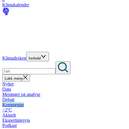
Klimakalender
Klimadesken
Innhold
Lukk meny
Nyhet
Data
Meninger og analyse
Debatt
Kommentar
<2°C
Aktuelt
Ekspertintervju
Podkast