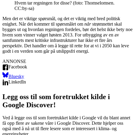
Hvem tar regningen for disse? (foto: Thomselomsen.
CC:by-sa)
Men det er viktige spørsmål, og det er viktig med bred politisk
enighet. Når det kommer til spørsmålet om
når
strømnettet skal
bygges ut og hvordan regningen fordeles, bør det helst ikke bety noe
hvem som vinner valget høsten 2013. For utbygging av en av
samfunnets mest kritiske infrastrukturer har ikke et fire års
perspektiv. Det handler om å legge til rette for at vi i 2050 kan leve
godt i en verden som går på utslippsfri energi.
ANNONSE
Facebook
Bluesky
LinkedIn
Legg oss til som foretrukket kilde i
Google Discover!
Ved å legge oss til som foretrukket kilde i Google vil du blant annet
få opp flere av sakene våre i Google Discover. Dette hjelper oss
også med å nå ut til flere lesere som er interessert i klima- og
energinyheter.