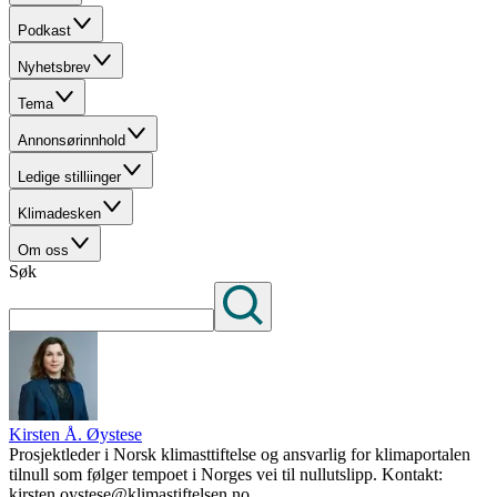
Podkast
Nyhetsbrev
Tema
Annonsørinnhold
Ledige stilliinger
Klimadesken
Om oss
Søk
Kirsten Å. Øystese
Prosjektleder i Norsk klimasttiftelse og ansvarlig for klimaportalen
tilnull som følger tempoet i Norges vei til nullutslipp. Kontakt:
kirsten.oystese@klimastiftelsen.no