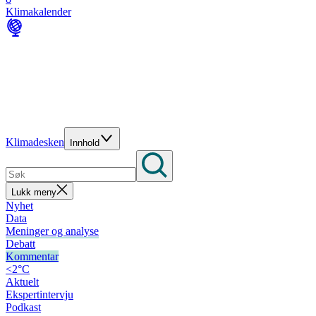
Klimakalender
Klimadesken
Innhold
Lukk meny
Nyhet
Data
Meninger og analyse
Debatt
Kommentar
<2°C
Aktuelt
Ekspertintervju
Podkast