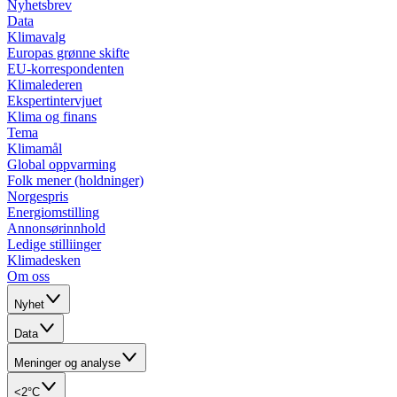
Nyhetsbrev
Data
Klimavalg
Europas grønne skifte
EU-korrespondenten
Klimalederen
Ekspertintervjuet
Klima og finans
Tema
Klimamål
Global oppvarming
Folk mener (holdninger)
Norgespris
Energiomstilling
Annonsørinnhold
Ledige stilliinger
Klimadesken
Om oss
Nyhet
Data
Meninger og analyse
<2°C