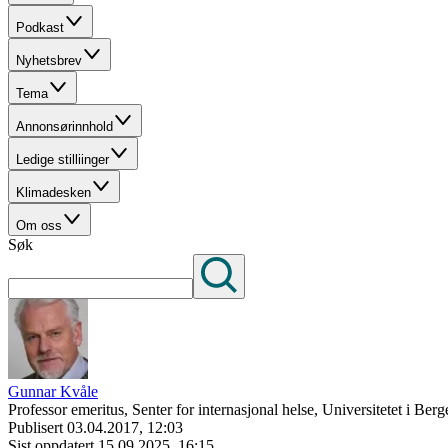
Podkast
Nyhetsbrev
Tema
Annonsørinnhold
Ledige stilliinger
Klimadesken
Om oss
Søk
Gunnar Kvåle
Professor emeritus, Senter for internasjonal helse, Universitetet i Berg
Publisert
03.04.2017, 12:03
Sist oppdatert
15.09.2025, 16:15