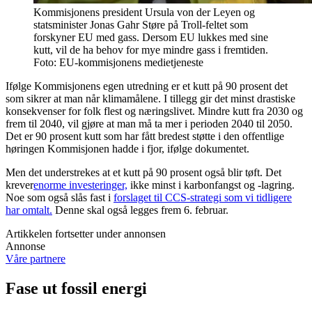
Kommisjonens president Ursula von der Leyen og
statsminister Jonas Gahr Støre på Troll-feltet som
forskyner EU med gass. Dersom EU lukkes med sine
kutt, vil de ha behov for mye mindre gass i fremtiden.
Foto: EU-kommisjonens medietjeneste
Ifølge Kommisjonens egen utredning er et kutt på 90 prosent det
som sikrer at man når klimamålene. I tillegg gir det minst drastiske
konsekvenser for folk flest og næringslivet. Mindre kutt fra 2030 og
frem til 2040, vil gjøre at man må ta mer i perioden 2040 til 2050.
Det er 90 prosent kutt som har fått bredest støtte i den offentlige
høringen Kommisjonen hadde i fjor, ifølge dokumentet.
Men det understrekes at et kutt på 90 prosent også blir tøft. Det
krever
enorme investeringer,
ikke minst i karbonfangst og -lagring.
Noe som også slås fast i
forslaget til CCS-strategi som vi tidligere
har omtalt.
Denne skal også legges frem 6. februar.
Artikkelen fortsetter under annonsen
Annonse
Våre partnere
Fase ut fossil energi