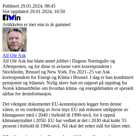
Publisert
29.01.2024, 08:45
Sist oppdatert
29.01.2024, 16:50
Artikkelen er mer enn to år gammel
Alf Ole Ask
Alf Ole Ask har blant annet jobbet i Dagens Næringsliv og
Aftenposten, og for disse to avisene vært korrespondent i
Stockholm, Brussel og New York. Fra 2021–25 var Ask
korrespondent for Energi og Klima i Brussel. I dag er han kombinert
pensjonist og frilanser. Nylig skrev han en rapport på oppdrag fra
Norsk klimastiftelse om hvordan klima- og energidebatten er spesielt
sårbar for desinformasjon.
Det viktigste dokumentet EU-kommisjonen legger frem denne
våren, er en vurdering av hvor mye EU må redusere utslippene av
klimagasser med i 2040 i forhold til 1990-nivå, for å oppnå
klimanøytralitet i 2050. EU har vedtatt at det i 2030 skal kutte 55
prosent i forhold til 1990-nivå. Nå skal det settes mål for tiåret etter.