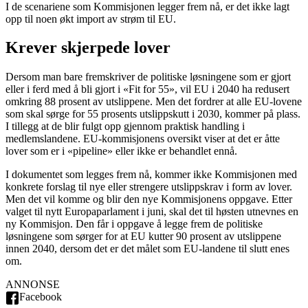
I de scenariene som Kommisjonen legger frem nå, er det ikke lagt
opp til noen økt import av strøm til EU.
Krever skjerpede lover
Dersom man bare fremskriver de politiske løsningene som er gjort
eller i ferd med å bli gjort i «Fit for 55», vil EU i 2040 ha redusert
omkring 88 prosent av utslippene. Men det fordrer at alle EU-lovene
som skal sørge for 55 prosents utslippskutt i 2030, kommer på plass.
I tillegg at de blir fulgt opp gjennom praktisk handling i
medlemslandene. EU-kommisjonens oversikt viser at det er åtte
lover som er i «pipeline» eller ikke er behandlet ennå.
I dokumentet som legges frem nå, kommer ikke Kommisjonen med
konkrete forslag til nye eller strengere utslippskrav i form av lover.
Men det vil komme og blir den nye Kommisjonens oppgave. Etter
valget til nytt Europaparlament i juni, skal det til høsten utnevnes en
ny Kommisjon. Den får i oppgave å legge frem de politiske
løsningene som sørger for at EU kutter 90 prosent av utslippene
innen 2040, dersom det er det målet som EU-landene til slutt enes
om.
ANNONSE
Facebook