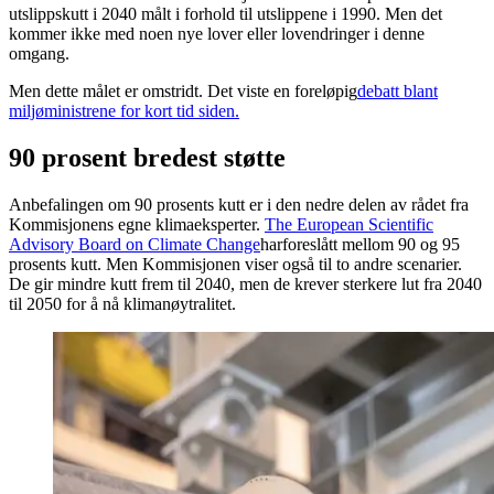
utslippskutt i 2040 målt i forhold til utslippene i 1990. Men det
kommer ikke med noen nye lover eller lovendringer i denne
omgang.
Men dette målet er omstridt. Det viste en foreløpig
debatt blant
miljøministrene for kort tid siden.
90 prosent bredest støtte
Anbefalingen om 90 prosents kutt er i den nedre delen av rådet fra
Kommisjonens egne klimaeksperter.
The European Scientific
Advisory Board on Climate Change
har
foreslått mellom 90 og 95
prosents kutt. Men Kommisjonen viser også til to andre scenarier.
De gir mindre kutt frem til 2040, men de krever sterkere lut fra 2040
til 2050 for å nå klimanøytralitet.