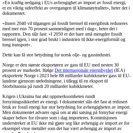
«En kraftig nedgang i EUs avhengighet av import av fossil energi,
er en viktig sideeffekt av overgangen til klimanøytralitet», heter det i
dokumentet.
«Innen 2040 vil tilgangen på fossilt brensel til energibruk reduseres
med mer enn 70 prosent sammenlignet med i dag», heter det i
rapporten. Den slår fast: «I 2050 er det bare små mengder fossilt
brensel igjen, i stor grad brukt i industrien til ikke-energiformål og
tung transport».
Dette kan få stor betydning for norsk olje- og gassindustri.
Norge er den største eksportøren av gass til EU med nesten 30
prosent av markedet. Ifølge
Det internasjonale energibyrået
(IEA)
eksporterte Norge i 2023 hele 88 milliarder kubikkmeter gass til EU-
landene gjennom rørledningene, i tillegg til en eksport til
Storbritannia på rundt 20 milliarder kubikkmeter.
Krigen i Ukraina har økt oppmerksomheten rundt
forsyningssikkerhet av energi. I dokumentet slås det fast at redusert
bruk av fossil energi har stor betydning for avhengigheten av import.
Men dokumentet advarer også om at økt satsing på fornybar energi
skaper behov for råvarer som i dag importeres. Kommisjonen
understreker at EU ikke må gjøre seg like avhengig av import av for
eksempel visse metaller som det har vært avhengig av import av