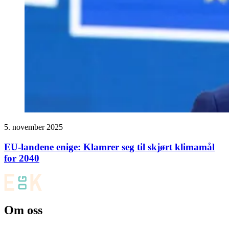
5. november 2025
EU-landene enige: Klamrer seg til skjørt klimamål
for 2040
Om oss