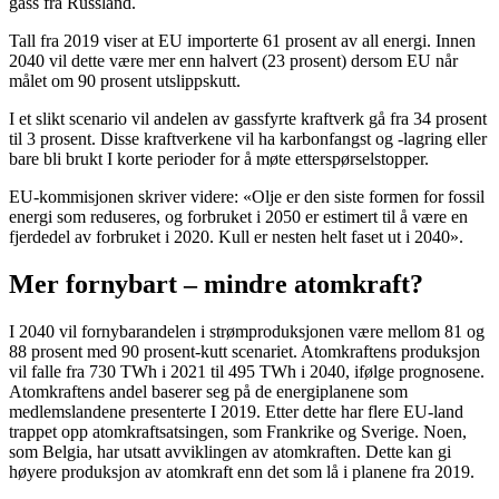
gass fra Russland.
Tall fra 2019 viser at EU importerte 61 prosent av all energi. Innen
2040 vil dette være mer enn halvert (23 prosent) dersom EU når
målet om 90 prosent utslippskutt.
I et slikt scenario vil andelen av gassfyrte kraftverk gå fra 34 prosent
til 3 prosent. Disse kraftverkene vil ha karbonfangst og -lagring eller
bare bli brukt I korte perioder for å møte etterspørselstopper.
EU-kommisjonen skriver videre: «Olje er den siste formen for fossil
energi som reduseres, og forbruket i 2050 er estimert til å være en
fjerdedel av forbruket i 2020. Kull er nesten helt faset ut i 2040».
Mer fornybart – mindre atomkraft?
I 2040 vil fornybarandelen i strømproduksjonen være mellom 81 og
88 prosent med 90 prosent-kutt scenariet. Atomkraftens produksjon
vil falle fra 730 TWh i 2021 til 495 TWh i 2040, ifølge prognosene.
Atomkraftens andel baserer seg på de energiplanene som
medlemslandene presenterte I 2019. Etter dette har flere EU-land
trappet opp atomkraftsatsingen, som Frankrike og Sverige. Noen,
som Belgia, har utsatt avviklingen av atomkraften. Dette kan gi
høyere produksjon av atomkraft enn det som lå i planene fra 2019.