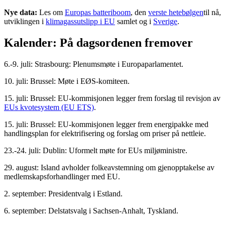
Nye data:
Les om
Europas batteriboom
, den
verste hetebølgen
til nå,
utviklingen i
klimagassutslipp i EU
samlet og i
Sverige
.
Kalender: På dagsordenen fremover
6.-9. juli: Strasbourg: Plenumsmøte i Europaparlamentet.
10. juli: Brussel: Møte i EØS-komiteen.
15. juli: Brussel: EU-kommisjonen legger frem forslag til revisjon av
EUs kvotesystem (EU ETS)
.
15. juli: Brussel: EU-kommisjonen legger frem energipakke med
handlingsplan for elektrifisering og forslag om priser på nettleie.
23.-24. juli: Dublin: Uformelt møte for EUs miljøministre.
29. august: Island avholder folkeavstemning om gjenopptakelse av
medlemskapsforhandlinger med EU.
2. september: Presidentvalg i Estland.
6. september: Delstatsvalg i Sachsen-Anhalt, Tyskland.