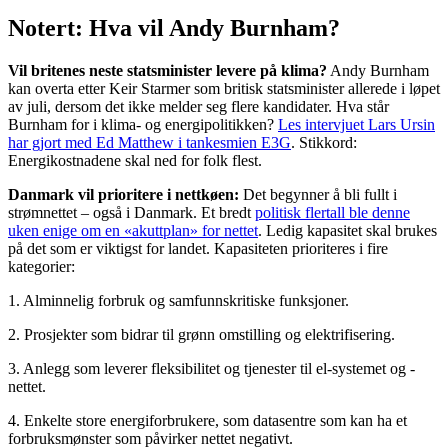
Notert: Hva vil Andy Burnham?
Vil britenes neste statsminister levere på klima?
Andy Burnham
kan overta etter Keir Starmer som britisk statsminister allerede i løpet
av juli, dersom det ikke melder seg flere kandidater. Hva står
Burnham for i klima- og energipolitikken?
Les intervjuet Lars Ursin
har gjort med Ed Matthew i tankesmien E3G
. Stikkord:
Energikostnadene skal ned for folk flest.
Danmark vil prioritere i nettkøen:
Det begynner å bli fullt i
strømnettet – også i Danmark. Et bredt
politisk flertall ble denne
uken enige om en «akuttplan» for nettet
. Ledig kapasitet skal brukes
på det som er viktigst for landet. Kapasiteten prioriteres i fire
kategorier:
1. Alminnelig forbruk og samfunnskritiske funksjoner.
2. Prosjekter som bidrar til grønn omstilling og elektrifisering.
3. Anlegg som leverer fleksibilitet og tjenester til el-systemet og -
nettet.
4. Enkelte store energiforbrukere, som datasentre som kan ha et
forbruksmønster som påvirker nettet negativt.