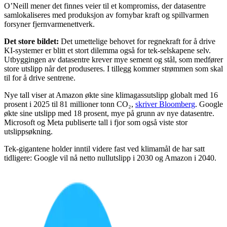
O’Neill mener det finnes veier til et kompromiss, der datasentre
samlokaliseres med produksjon av fornybar kraft og spillvarmen
forsyner fjernvarmenettverk.
Det store bildet:
Det umettelige behovet for regnekraft for å drive
KI-systemer er blitt et stort dilemma også for tek-selskapene selv.
Utbyggingen av datasentre krever mye sement og stål, som medfører
store utslipp når det produseres. I tillegg kommer strømmen som skal
til for å drive sentrene.
Nye tall viser at Amazon økte sine klimagassutslipp globalt med 16
prosent i 2025 til 81 millioner tonn CO₂,
skriver Bloomberg
. Google
økte sine utslipp med 18 prosent, mye på grunn av nye datasentre.
Microsoft og Meta publiserte tall i fjor som også viste stor
utslippsøkning.
Tek-gigantene holder inntil videre fast ved klimamål de har satt
tidligere: Google vil nå netto nullutslipp i 2030 og Amazon i 2040.