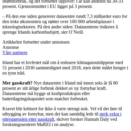
strømforbruk, og det fortsetter oppover: I år kan andelen nå 30-33
prosent. Gjennomsnittet i EU ligger på 3 prosent.
– På den ene siden genererer datasentre rundt 7,3 milliarder euro for
den irske økonomien og støtter over 100 000 arbeidsplasser i
teknologisektoren. På den andre siden: Datasentrene risikerer å
sprenge Irlands karbonbudsjett, sier O’Neill.
Artikkelen fortsetter under annonsen
Annonse
Våre partnere
Irland har et lovfestet mål om å redusere klimagassutslippene med
51 prosent i 2030 sammenlignet med 2018, men dette målet henger i
en tynn tråd.
Mer gasskraft?
Nye datasentre i Irland må innen seks år få 80
prosent av sitt årlige forbruk dekket av ny fornybar kraft.
Datasentrene må bygge ut kraftproduksjon eller
batterilagringskapasitet som matcher forbruket.
Kravet blir kritisert for ikke å være strengt nok. Vel vil det føre til
utbygging av fornybar, men det kan samtidig lede til
sterk vekst i
etterspørselen etter gasskraft
, skriver forsker Hannah Daly ved
forskningssenteret MaREI i en analyse.