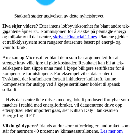
Statkraft støtter utgivelsen av dette nyhetsbrevet.​​​​‌ ‍ ​‍​‍‌‍ ‌ ​‍‌‍‍‌‌‍‌ ‌‍‍‌‌‍ ‍​‍​‍​ ‍‍​‍​‍‌ ​ ‌‍​‌‌‍ ‍‌‍‍‌‌ ‌​‌ ‍‌​‍ ‍‌‍‍‌‌‍ ​‍​‍​‍ ​​‍​‍‌‍‍​‌ ​‍‌‍‌‌‌‍‌‍​‍​‍​ ‍‍​‍​‍‌‍‍​‌ ‌​‌ ‌​‌ ​​‌ ​ ​ ‍‍​‍ ​‍ ‌ ‌ ‌ ‌ ‌ ‌ ​‍ ‍‌ ​ ‌‍​‌‌‍ ‍‌‍‍‌‌ ‌​‌ ‍‌​‍ ‍‌‍‍‌‌‍ ​‍ ‌​​​‌‍ ​ ​​‌‌​​‌ ​​‌‍ ​‌‍ ‍‌‍ ‍‌‌‌‍​ ​‍​‍ ‌ ​ ‌ ‌​‌ ‌‌‌‍‌​‌‍‍‌‌‍ ​‍ ‌‍‍‌‌‍ ‍‌ ‌​‌‍‌‌‌‍ ‍‌ ‌​​‍ ‌‍‌‌‌‍‌​‌‍‍‌‌ ‌​​‍ ‌‍ ‌‌‍ ‌‍‌​‌‍‌‌​ ‌‌ ​​‌ ​‍‌‍‌‌‌ ​ ‌‍‌‌‌‍ ‍‌ ‌​‌‍​‌‌ ‌​‌‍‍‌‌‍ ‌‍ ‍​ ‍ ‌‍‍‌‌‍‌​​ ‌‌‍​ ‌‍‌‍​ ​‌​ ‌‍​ ‍‌​ ‍‌​ ‌ ​ ​‌​‍ ‌​ ​‍​ ​‌‌‍​‌‌‍‌‍​‍ ‌​ ‌​​ ‌‍​ ‍​​ ‌ ​‍ ‌‌‍​‍​ ‍‌​ ‌​​ ​​​‍ ‌‌‍​‍​ ‍​​ ‌‌‌‍‌‌‌‍‌‌‌‍​‍‌‍‌​​ ‌​​ ‌‍‌‍‌‍​ ‌‍​ ​‍​ ‍ ‌ ‌​‌ ‍‌‌ ​​‌‍‌‌​ ‌‌ ​​‌‍ ‌ ​ ‌ ‌​​ ‍ ‌ ​​‌‍​‌‌ ‌​‌‍‍​​ ‌‌‍​ ‌‍ ‌‍ ‍‌ ‌​‌‍‌‌‌‍ ‍‌ ‌​​‍‌‌​ ‌‌‌​​‍‌‌ ‌‍‍ ‌‍‌‌‌ ‍‌​‍‌‌​ ​ ‌​‌​​‍‌‌​ ​ ‌​‌​​‍‌‌​ ​‍​ ​‍​ ‍​​ ‌‌‌‍‌‌‌‍​ ​ ‍‌‌‍‌​​ ​ ​ ‍‌‌‍​‍​ ‌‌​ ‌ ‌‍‌​​‍‌‌​ ​‍​ ​‍​‍‌‌​ ‌‌‌​‌​​‍ ‍‌‍​ ‌‍​‌‌ ​​‌ ‌​‌‍‍‌‌‍ ‌‍ ‍​ ‌‍​‍‌‍​‌‌ ​ ‌‍‌‌‌‌‌‌‌ ​‍‌‍ ​​ ‌‌‍‍​‌ ‌​‌ ‌​‌ ​​‌ ​ ​‍‌‌​ ​ ‌​​‌​‍‌‌​ ​‍‌​‌‍​‍‌‌​ ​‍‌​‌‍‌ ‌ ‌ ‌ ‌ ‌ ​‍ ‍‌ ​ ‌‍​‌‌‍ ‍‌‍‍‌‌ ‌​‌ ‍‌​‍ ‍‌‍‍‌‌‍ ​‍‌‌​ ​‍‌​‌‍​‍‌‌​ ‌​​ ​​‌‍ ​ ​​‌‌​​‌ ​​‌‍ ​‌‍ ‍‌‍ ‍‌‌‌‍​ ​‍​‍‌‌​ ​‍‌​‌‍‌ ​ ‌ ‌​‌ ‌‌‌‍‌​‌‍‍‌‌‍ ​‍‌‍‌‍‍‌‌‍‌​​ ‌‌‍​ ‌‍‌‍​ ​‌​ ‌‍​ ‍‌​ ‍‌​ ‌ ​ ​‌​‍ ‌​ ​‍​ ​‌‌‍​‌‌‍‌‍​‍ ‌​ ‌​​ ‌‍​ ‍​​ ‌ ​‍ ‌‌‍​‍​ ‍‌​ ‌​​ ​​​‍ ‌‌‍​‍​ ‍​​ ‌‌‌‍‌‌‌‍‌‌‌‍​‍‌‍‌​​ ‌​​ ‌‍‌‍‌‍​ ‌‍​ ​‍​‍‌‍‌ ‌​‌ ‍‌‌ ​​‌‍‌‌​ ‌‌ ​​‌‍ ‌ ​ ‌ ‌​​‍‌‍‌ ​​‌‍​‌‌ ‌​‌‍‍​​ ‌‌‍​ ‌‍ ‌‍ ‍‌ ‌​‌‍‌‌‌‍ ‍‌ ‌​​‍‌‌​ ‌‌‌​​‍‌‌ ‌‍‍ ‌‍‌‌‌ ‍‌​‍‌‌​ ​ ‌​‌​​‍‌‌​ ​ ‌​‌​​‍‌‌​ ​‍​ ​‍​ ‍​​ ‌‌‌‍‌‌‌‍​ ​ ‍‌‌‍‌​​ ​ ​ ‍‌‌‍​‍​ ‌‌​ ‌ ‌‍‌​​‍‌‌​ ​‍​ ​‍​‍‌‌​ ‌‌‌​‌​​‍ ‍‌‍​ ‌‍​‌‌ ​​‌ ‌​‌‍‍‌‌‍ ‌‍ ‍​‍‌‍‌ ​​‌‍‌‌‌ ​‍‌ ​ ‌ ​​‌‍‌‌‌‍​ ‌ ‌​‌‍‍‌‌ ‌‍‌‍‌‌​ ‌‌ ​​‌ ‌‌‌‍​‍‌‍ ​‌‍‍‌‌ ​ ‌‍‍​‌‍‌‌‌‍‌​​‍​‍‌ ‌
Hva skjer videre?
Etter intens lobbyvirksomhet fra blant andre tek-
gigantene åpner EU-kommisjonen for å slakke på planlagte energi-
og miljøkrav til datasentre,
skriver Financial Times
. Planene gjelder
et trafikklyssystem som rangerer datasentre basert på energi- og
vannforbruk.
Amazon og Microsoft er blant dem som har argumentert for at
strenge krav ville føre til økte kostnader. Resultatet kan bli at tek-
selskapene kan slippe unna med å kjøpe billigere sertifikater for å
kompensere for utslippene. For eksempel vil et datasenter i
Tyskland, der kraftmiksen fortsatt inkluderer kullkraft, kunne
kompensere for utslipp ved å kjøpe sertifikater koblet til spansk
solkraft.
– Hvis datasentre ikke drives med ny, lokalt produsert fornybar som
matches i realtid med energiforbruket, vil datasentrene drive opp
etterspørsel etter importert gass, sier Killian Daly i tankesmien
EnergyTag til FT.
Vil du gå dypere?
Irlands andre store utfordring er landbruket, som
står for nærmere 40 prosent av klimagassutslippene.
Les mer om