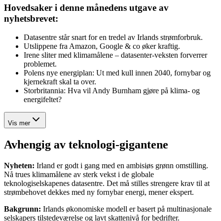
Hovedsaker i denne månedens utgave av
nyhetsbrevet:
Datasentre står snart for en tredel av Irlands strømforbruk.
Utslippene fra Amazon, Google & co øker kraftig.
Irene sliter med klimamålene – datasenter-veksten forverrer
problemet.
Polens nye energiplan: Ut med kull innen 2040, fornybar og
kjernekraft skal ta over.
Storbritannia: Hva vil Andy Burnham gjøre på klima- og
energifeltet?
Vis mer
Avhengig av teknologi-gigantene
Nyheten:
Irland er godt i gang med en ambisiøs grønn omstilling.
Nå trues klimamålene av sterk vekst i de globale
teknologiselskapenes datasentre. Det må stilles strengere krav til at
strømbehovet dekkes med ny fornybar energi, mener ekspert.
Bakgrunn:
Irlands økonomiske modell er basert på multinasjonale
selskapers tilstedeværelse og lavt skattenivå for bedrifter.