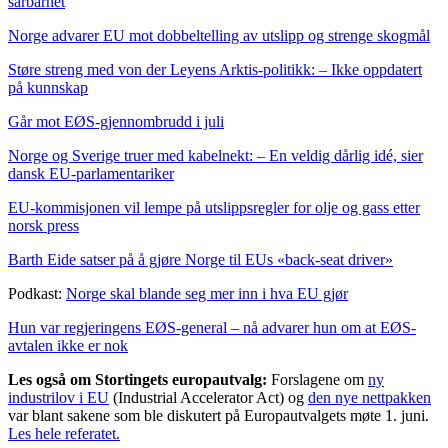
sårbarhet
Norge advarer EU mot dobbeltelling av utslipp og strenge skogmål
Støre streng med von der Leyens Arktis-politikk: – Ikke oppdatert
på kunnskap
Går mot EØS-gjennombrudd i juli
Norge og Sverige truer med kabelnekt: – En veldig dårlig idé, sier
dansk EU-parlamentariker
EU-kommisjonen vil lempe på utslippsregler for olje og gass etter
norsk press
Barth Eide satser på å gjøre Norge til EUs «back-seat driver»
Podkast:
Norge skal blande seg mer inn i hva EU gjør
Hun var regjeringens EØS-general – nå advarer hun om at EØS-
avtalen ikke er nok
Les også om Stortingets europautvalg:
Forslagene om
ny
industrilov i EU
(Industrial Accelerator Act) og
den nye nettpakken
var blant sakene som ble diskutert på Europautvalgets møte 1. juni.
Les hele referatet.