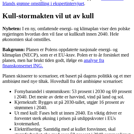
Irlands grønne omstilling i ekspertintervjuet
.
Kull-stormakten vil ut av kull
Nyheten:
I en ny, omfattende energi- og klimaplan viser den polske
regjeringen hvordan den vil fase ut kullkraft innen 2040. Hele
økonomien skal omstilles.
Bakgrunn:
Planen er Polens oppdaterte nasjonale energi- og
klimaplan (NECP), som er et EU-krav. Polen er to år forsinket med
planen, men har brukt tiden godt, ifølge en
analyse fra
finanskonsernet ING.
Planen skisserer to scenarioer, ett basert på dagens politikk og et mer
ambisiøst med nye tiltak. Hovedtall fra det ambisiøse scenarioet:
Fornybarandel i strømmiksen: 53 prosent i 2030 og 69 prosent
i 2040. Det meste av dette er havvind, vind på land og sol.
Kjernekraft: Bygges ut på 2030-tallet, utgjør 16 prosent av
strømmen i 2040.
Ut med kull: Fases helt ut innen 2040. En viktig driver er
forventet sterk økning i prisen på utslippskvoter i EUs
kvotemarked.
Elektrifisering: Samtidig med at kullet forsvinner, skal