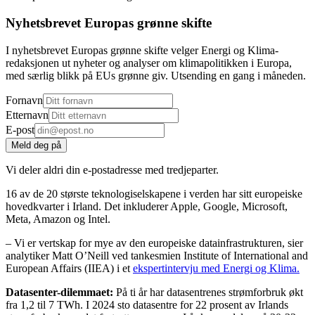
Nyhetsbrevet Europas grønne skifte
I nyhetsbrevet Europas grønne skifte velger Energi og Klima-
redaksjonen ut nyheter og analyser om klimapolitikken i Europa,
med særlig blikk på EUs grønne giv. Utsending en gang i måneden.
Fornavn
Etternavn
E-post
Meld deg på
Vi deler aldri din e-postadresse med tredjeparter.
16 av de 20 største teknologiselskapene i verden har sitt europeiske
hovedkvarter i Irland. Det inkluderer Apple, Google, Microsoft,
Meta, Amazon og Intel.
– Vi er vertskap for mye av den europeiske datainfrastrukturen, sier
analytiker Matt O’Neill ved tankesmien Institute of International and
European Affairs (IIEA) i et
ekspertintervju med Energi og Klima.
Datasenter-dilemmaet:
På ti år har datasentrenes strømforbruk økt
fra 1,2 til 7 TWh. I 2024 sto datasentre for 22 prosent av Irlands