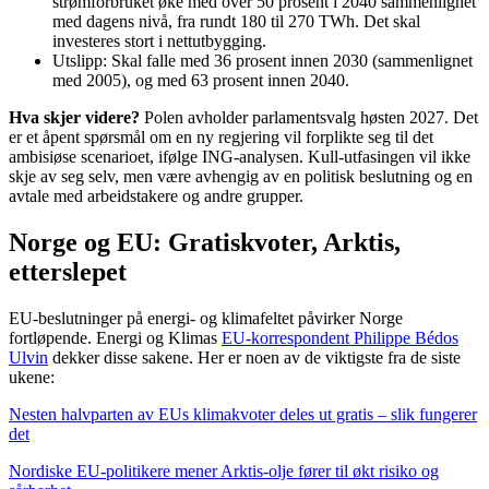
strømforbruket øke med over 50 prosent i 2040 sammenlignet
med dagens nivå, fra rundt 180 til 270 TWh. Det skal
investeres stort i nettutbygging.
Utslipp: Skal falle med 36 prosent innen 2030 (sammenlignet
med 2005), og med 63 prosent innen 2040.
Hva skjer videre?
Polen avholder parlamentsvalg høsten 2027. Det
er et åpent spørsmål om en ny regjering vil forplikte seg til det
ambisiøse scenarioet, ifølge ING-analysen. Kull-utfasingen vil ikke
skje av seg selv, men være avhengig av en politisk beslutning og en
avtale med arbeidstakere og andre grupper.
Norge og EU: Gratiskvoter, Arktis,
etterslepet
EU-beslutninger på energi- og klimafeltet påvirker Norge
fortløpende. Energi og Klimas
EU-korrespondent Philippe Bédos
Ulvin
dekker disse sakene. Her er noen av de viktigste fra de siste
ukene:
Nesten halvparten av EUs klimakvoter deles ut gratis – slik fungerer
det
Nordiske EU-politikere mener Arktis-olje fører til økt risiko og