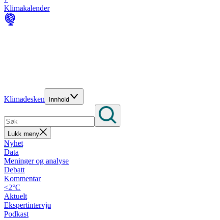
Klimakalender
Klimadesken
Innhold
Lukk meny
Nyhet
Data
Meninger og analyse
Debatt
Kommentar
<2°C
Aktuelt
Ekspertintervju
Podkast