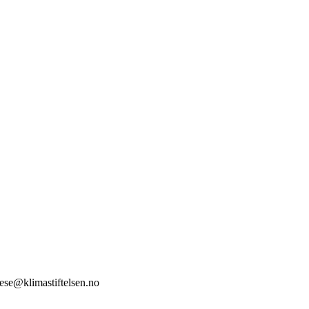
stese@klimastiftelsen.no