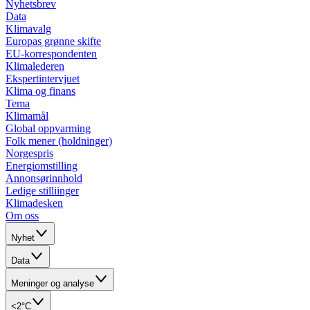
Nyhetsbrev
Data
Klimavalg
Europas grønne skifte
EU-korrespondenten
Klimalederen
Ekspertintervjuet
Klima og finans
Tema
Klimamål
Global oppvarming
Folk mener (holdninger)
Norgespris
Energiomstilling
Annonsørinnhold
Ledige stilliinger
Klimadesken
Om oss
Nyhet
Data
Meninger og analyse
<2°C