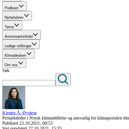
Podkast
Nyhetsbrev
Tema
Annonsørinnhold
Ledige stilliinger
Klimadesken
Om oss
Søk
Kirsten Å. Øystese
Prosjektleder i Norsk klimasttiftelse og ansvarlig for klimaportalen til
Publisert
22.10.2021, 00:53
Sist oppdatert
27.10.2021, 15:35