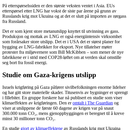
På etterspørselssiden er den største veksten ventet i Asia. EUs
etterspørsel etter LNG har vokst de siste par årene på grunn av
Russlands krig mot Ukraina og at det er slutt på importen av rørgass
fra Russland.
Det er som kjent store metanutslipp knyttet til utvinning av gass.
Produksjon og mottak av LNG er også energiintensiv virksomhet
som forårsaker store utslipp. Det er i USA det er størst planer for
bygging av LNG-fabrikker for eksport. Nye tillatelser møter
protester fra miljøvernere som Bill McKibben – som mener de nye
fabrikkene er i strid med COP28-løftet om at verden skal omstille
seg bort fra fossil energi.
Studie om Gaza-krigens utslipp
Israels krigføring på Gaza påfører sivilbefolkningen enorme lidelser
og har gitt store materielle skader. Titusenvis av bygninger er sprengt
i fillebiter. En gruppe forskere har nå publisert en studie som viser
klimaeffekten av krigføringen. Den er
omtalt i The Guardian
og
viser at utslippene de første 60 dagene av krigen var på snaut
300.000 tonn CO₂, mens gjenoppbyggingen er beregnet til å kreve
minst 30 millioner tonn CO₂.
En studie
gjort av klimaeffektene
av Russlands krig mot Ukraina