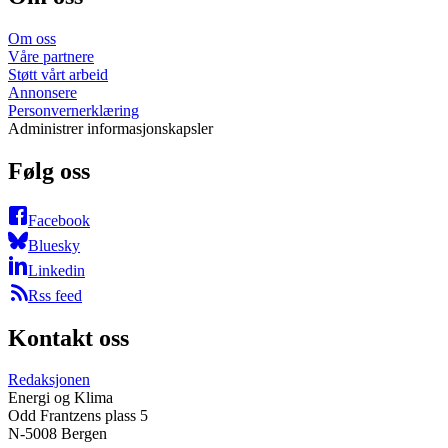
Om oss
Våre partnere
Støtt vårt arbeid
Annonsere
Personvernerklæring
Administrer informasjonskapsler
Følg oss
Facebook
Bluesky
Linkedin
Rss feed
Kontakt oss
Redaksjonen
Energi og Klima
Odd Frantzens plass 5
N-5008 Bergen