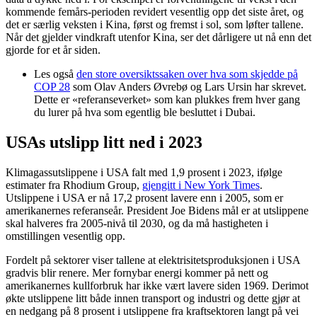
kommende femårs-perioden revidert vesentlig opp det siste året, og
det er særlig veksten i Kina, først og fremst i sol, som løfter tallene.
Når det gjelder vindkraft utenfor Kina, ser det dårligere ut nå enn det
gjorde for et år siden.
Les også
den store oversiktssaken over hva som skjedde på
COP 28
som Olav Anders Øvrebø og Lars Ursin har skrevet.
Dette er «referanseverket» som kan plukkes frem hver gang
du lurer på hva som egentlig ble besluttet i Dubai.
USAs utslipp litt ned i 2023
Klimagassutslippene i USA falt med 1,9 prosent i 2023, ifølge
estimater fra Rhodium Group,
gjengitt i New York Times
.
Utslippene i USA er nå 17,2 prosent lavere enn i 2005, som er
amerikanernes referanseår. President Joe Bidens mål er at utslippene
skal halveres fra 2005-nivå til 2030, og da må hastigheten i
omstillingen vesentlig opp.
Fordelt på sektorer viser tallene at elektrisitetsproduksjonen i USA
gradvis blir renere. Mer fornybar energi kommer på nett og
amerikanernes kullforbruk har ikke vært lavere siden 1969. Derimot
økte utslippene litt både innen transport og industri og dette gjør at
en nedgang på 8 prosent i utslippene fra kraftsektoren langt på vei