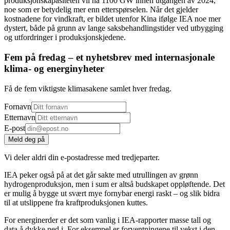
produksjonskapasiteten vil nå 1100 GW innen utgangen av 2024,
noe som er betydelig mer enn etterspørselen. Når det gjelder
kostnadene for vindkraft, er bildet utenfor Kina ifølge IEA noe mer
dystert, både på grunn av lange saksbehandlingstider ved utbygging
og utfordringer i produksjonskjedene.
Fem på fredag – et nyhetsbrev med internasjonale
klima- og energinyheter
Få de fem viktigste klimasakene samlet hver fredag.
Fornavn
Etternavn
E-post
Meld deg på
Vi deler aldri din e-postadresse med tredjeparter.
IEA peker også på at det går sakte med utrullingen av grønn
hydrogenproduksjon, men i sum er altså budskapet oppløftende. Det
er mulig å bygge ut svært mye fornybar energi raskt – og slik bidra
til at utslippene fra kraftproduksjonen kuttes.
For energinerder er det som vanlig i IEA-rapporter masse tall og
data å dykke ned i. For eksempel er forventningene til vekst i den