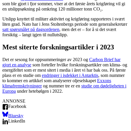
som ble gjort i fjor sommer, viser at det første årets krigføring vil gi
en utslippsøkning på omkring 120 millioner tonn CO₂.
Utslipp knyttet til militær aktivitet og krigføring rapporteres i svært
liten grad. Nato har i Jens Stoltenbergs periode som generalsekretær
satt spørsmålet på dagsordenen
, men det er – for å si det svært
forsiktig – langt igjen til nullutslipp.
Mest siterte forskningsartikler i 2023
Det er sesong for oppsummeringer av 2023 og
Carbon Brief har
gjort en analyse
som forteller hvilke forskningsartikler om klima- og
energifeltet som er mest sitert i media i året vi har bak oss. På første
plass er en studie om
endringer i isdekket i Antarktis
, som nummer
to kommer en artikkel som analyserer oljeselskapet
Exxons
klimafremskrivninger
og nummer tre er en
studie om dødeligheten i
Europa
under hetebølgen i 2022.
ANNONSE
Facebook
Bluesky
LinkedIn