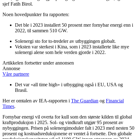
sjef Fatih Birol.
Noen hovedpunkter fra rapporten:
Det ble i 2023 installert 50 prosent mer fornybar energi enn i
2022, til sammen 510 GW.
Solenergi sto for to-tredeler av utbyggingen globalt.
Veksten var sterkest i Kina, som i 2023 installerte like mye
solenergi alene som hele verden gjorde i 2022.
Artikkelen fortsetter under annonsen
Annonse
Våre partnere
Det var «all time high» i utbygging også i EU, USA og
Brasil.
Her er omtalen av IEA-rapporten i
The Guardian
og
Financial
Times
.
Fornybar energi vil overta for kull som den største kilden til global
kraftproduksjon i 2025. Sol- og vindkraft utgjør 95 prosent av
nybyggingen. Prisen på solenergimoduler falt i 2023 med nesten 50
prosent og kostnadsreduksjonene er ventet å fortsette. Den globale