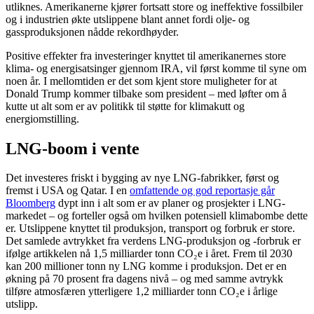
utliknes. Amerikanerne kjører fortsatt store og ineffektive fossilbiler
og i industrien økte utslippene blant annet fordi olje- og
gassproduksjonen nådde rekordhøyder.
Positive effekter fra investeringer knyttet til amerikanernes store
klima- og energisatsinger gjennom IRA, vil først komme til syne om
noen år. I mellomtiden er det som kjent store muligheter for at
Donald Trump kommer tilbake som president – med løfter om å
kutte ut alt som er av politikk til støtte for klimakutt og
energiomstilling.
LNG-boom i vente
Det investeres friskt i bygging av nye LNG-fabrikker, først og
fremst i USA og Qatar. I en
omfattende og god reportasje går
Bloomberg
dypt inn i alt som er av planer og prosjekter i LNG-
markedet – og forteller også om hvilken potensiell klimabombe dette
er. Utslippene knyttet til produksjon, transport og forbruk er store.
Det samlede avtrykket fra verdens LNG-produksjon og -forbruk er
ifølge artikkelen nå 1,5 milliarder tonn CO₂e i året. Frem til 2030
kan 200 millioner tonn ny LNG komme i produksjon. Det er en
økning på 70 prosent fra dagens nivå – og med samme avtrykk
tilføre atmosfæren ytterligere 1,2 milliarder tonn CO₂e i årlige
utslipp.