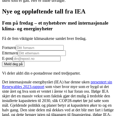
uken som er gått. Her er mine utvalgte.
Nye og oppløftende tall fra IEA
Fem på fredag – et nyhetsbrev med internasjonale
klima- og energinyheter
Få de fem viktigste klimasakene samlet hver fredag.
Fornavn
Etternavn
E-post
Meld deg på
Vi deler aldri din e-postadresse med tredjeparter.
Det internasjonale energibyrået (IEA) har denne uken
presentert sin
Renewables 2023-rapport
som viser hvor mye som er bygd ut det
siste året og hva som er ventet i årene vi har foran oss. Ifølge IEA
skjer det en massiv vekst som faktisk gjør det mulig å tredoble den
installerte kapasiteten til 2030, slik COP28-møtet før jul satte som
mål. Gjeldende politikk og planer betyr at kapasiteten øker to og en
halv gang. Den siste delen må dekkes ved at det blir mer fart i fattige
land, og dette henger igjen på tilgangen til finansiering, ifølge IEA-