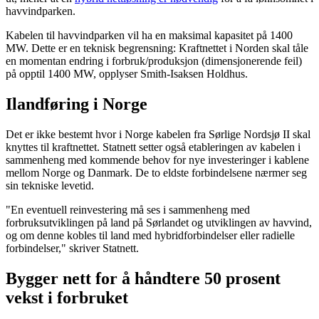
havvindparken.
Kabelen til havvindparken vil ha en maksimal kapasitet på 1400
MW. Dette er en teknisk begrensning: Kraftnettet i Norden skal tåle
en momentan endring i forbruk/produksjon (dimensjonerende feil)
på opptil 1400 MW, opplyser Smith-Isaksen Holdhus.
Ilandføring i Norge
Det er ikke bestemt hvor i Norge kabelen fra Sørlige Nordsjø II skal
knyttes til kraftnettet. Statnett setter også etableringen av kabelen i
sammenheng med kommende behov for nye investeringer i kablene
mellom Norge og Danmark. De to eldste forbindelsene nærmer seg
sin tekniske levetid.
"En eventuell reinvestering må ses i sammenheng med
forbruksutviklingen på land på Sørlandet og utviklingen av havvind,
og om denne kobles til land med hybridforbindelser eller radielle
forbindelser," skriver Statnett.
Bygger nett for å håndtere 50 prosent
vekst i forbruket