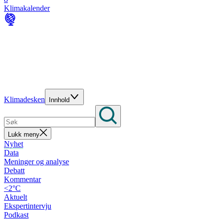
Klimakalender
Klimadesken
Innhold
Lukk meny
Nyhet
Data
Meninger og analyse
Debatt
Kommentar
<2°C
Aktuelt
Ekspertintervju
Podkast