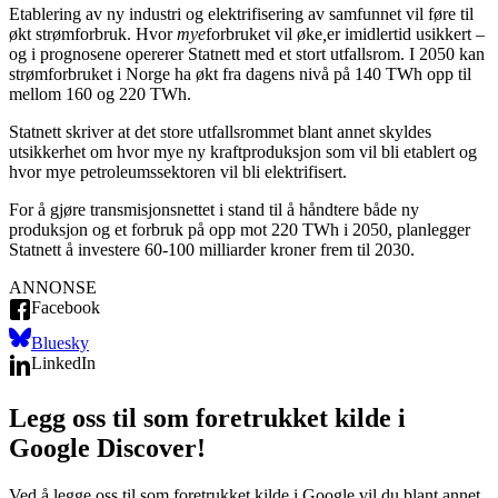
Etablering av ny industri og elektrifisering av samfunnet vil føre til
økt strømforbruk. Hvor
mye
forbruket vil øke
,
er imidlertid usikkert –
og i prognosene opererer Statnett med et stort utfallsrom. I 2050 kan
strømforbruket i Norge ha økt fra dagens nivå på 140 TWh opp til
mellom 160 og 220 TWh.
Statnett skriver at det store utfallsrommet blant annet skyldes
utsikkerhet om hvor mye ny kraftproduksjon som vil bli etablert og
hvor mye petroleumssektoren vil bli elektrifisert.
For å gjøre transmisjonsnettet i stand til å håndtere både ny
produksjon og et forbruk på opp mot 220 TWh i 2050, planlegger
Statnett å investere 60-100 milliarder kroner frem til 2030.
ANNONSE
Facebook
Bluesky
LinkedIn
Legg oss til som foretrukket kilde i
Google Discover!
Ved å legge oss til som foretrukket kilde i Google vil du blant annet