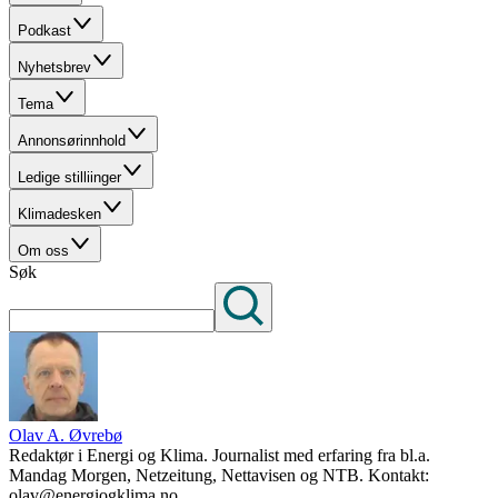
Podkast
Nyhetsbrev
Tema
Annonsørinnhold
Ledige stilliinger
Klimadesken
Om oss
Søk
Olav A. Øvrebø
Redaktør i Energi og Klima. Journalist med erfaring fra bl.a.
Mandag Morgen, Netzeitung, Nettavisen og NTB. Kontakt:
olav@energiogklima.no