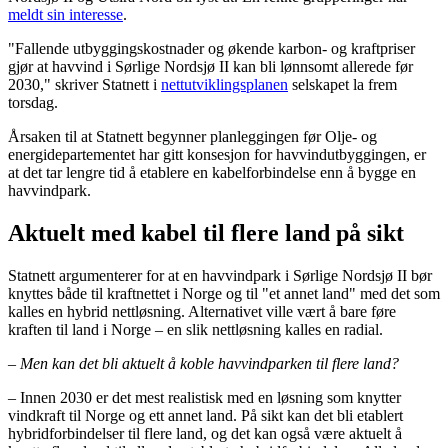
meldt sin interesse
.
"Fallende utbyggingskostnader og økende karbon- og kraftpriser
gjør at havvind i Sørlige Nordsjø II kan bli lønnsomt allerede før
2030," skriver Statnett i
nettutviklingsplanen
selskapet la frem
torsdag.
Årsaken til at Statnett begynner planleggingen før Olje- og
energidepartementet har gitt konsesjon for havvindutbyggingen, er
at det tar lengre tid å etablere en kabelforbindelse enn å bygge en
havvindpark.
Aktuelt med kabel til flere land på sikt
Statnett argumenterer for at en havvindpark i Sørlige Nordsjø II bør
knyttes både til kraftnettet i Norge og til "et annet land" med det som
kalles en hybrid nettløsning. Alternativet ville vært å bare føre
kraften til land i Norge – en slik nettløsning kalles en radial.
–
Men kan det bli aktuelt å koble havvindparken til flere land?
– Innen 2030 er det mest realistisk med en løsning som knytter
vindkraft til Norge og ett annet land. På sikt kan det bli etablert
hybridforbindelser til flere land, og det kan også være aktuelt å