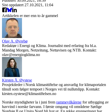
Publisert
30.09.2021, 16:59
Sist oppdatert
27.10.2021, 11:04
Artikkelen er mer enn to år gammel
Olav A. Øvrebø
Redaktør i Energi og Klima. Journalist med erfaring fra bl.a.
Mandag Morgen, Netzeitung, Nettavisen og NTB. Kontakt:
olav@energiogklima.no
Kirsten Å. Øystese
Prosjektleder i Norsk klimasttiftelse og ansvarlig for klimaportalen
tilnull som følger tempoet i Norges vei til nullutslipp. Kontakt:
kirsten.oystese@klimastiftelsen.no
Norske myndigheter la i juni frem
rammevilkårene
for utbygging av
havvind i norske farvann. I første omgang vil områdene Sørlige
Nordsjø II og Utsira Nord bli lyst ut. En rekke grupperinger har