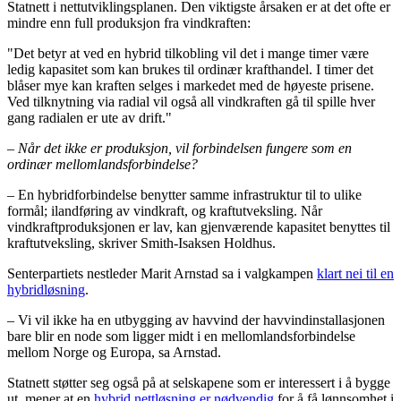
Statnett i nettutviklingsplanen. Den viktigste årsaken er at det ofte er
mindre enn full produksjon fra vindkraften:
"Det betyr at ved en hybrid tilkobling vil det i mange timer være
ledig kapasitet som kan brukes til ordinær krafthandel. I timer det
blåser mye kan kraften selges i markedet med de høyeste prisene.
Ved tilknytning via radial vil også all vindkraften gå til spille hver
gang radialen er ute av drift."
–
Når det ikke er produksjon, vil forbindelsen fungere som en
ordinær mellomlandsforbindelse?
– En hybridforbindelse benytter samme infrastruktur til to ulike
formål; ilandføring av vindkraft, og kraftutveksling. Når
vindkraftproduksjonen er lav, kan gjenværende kapasitet benyttes til
kraftutveksling, skriver Smith-Isaksen Holdhus.
Senterpartiets nestleder Marit Arnstad sa i valgkampen
klart nei til en
hybridløsning
.
– Vi vil ikke ha en utbygging av havvind der havvindinstallasjonen
bare blir en node som ligger midt i en mellomlandsforbindelse
mellom Norge og Europa, sa Arnstad.
Statnett støtter seg også på at selskapene som er interessert i å bygge
ut, mener at en
hybrid nettløsning er nødvendig
for å få lønnsomhet i