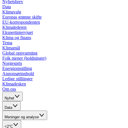
Nyhetsbrev
Data
Klimavalg
Europas grønne skifte
EU-korrespondenten
Klimalederen
Ekspertintervjuet
Klima og finans
Tema
Klimamål
Global oppvarming
Folk mener (holdninger)
Norgespris
Energiomstilling
Annonsørinnhold
Ledige stilliinger
Klimadesken
Om oss
Nyhet
Data
Meninger og analyse
<2°C