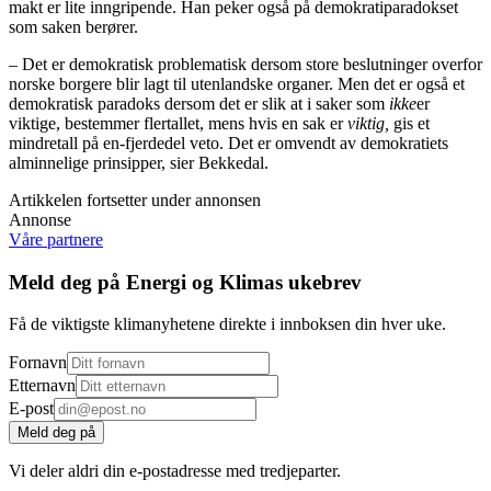
makt er lite inngripende. Han peker også på demokratiparadokset
som saken berører.
– Det er demokratisk problematisk dersom store beslutninger overfor
norske borgere blir lagt til utenlandske organer. Men det er også et
demokratisk paradoks dersom det er slik at i saker som
ikke
er
viktige, bestemmer flertallet, mens hvis en sak er
viktig,
gis et
mindretall på en-fjerdedel veto. Det er omvendt av demokratiets
alminnelige prinsipper, sier Bekkedal.
Artikkelen fortsetter under annonsen
Annonse
Våre partnere
Meld deg på Energi og Klimas ukebrev
Få de viktigste klimanyhetene direkte i innboksen din hver uke.
Fornavn
Etternavn
E-post
Meld deg på
Vi deler aldri din e-postadresse med tredjeparter.