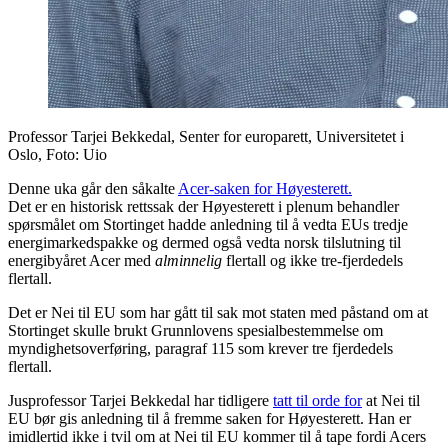
Professor Tarjei Bekkedal, Senter for europarett, Universitetet i
Oslo, Foto: Uio
Denne uka går den såkalte
Acer-saken for Høyesterett.
Det er en historisk rettssak der Høyesterett i plenum behandler
spørsmålet om Stortinget hadde anledning til å vedta EUs tredje
energimarkedspakke og dermed også vedta norsk tilslutning til
energibyåret Acer med
alminnelig
flertall og ikke tre-fjerdedels
flertall.
Det er Nei til EU som har gått til sak mot staten med påstand om at
Stortinget skulle brukt Grunnlovens spesialbestemmelse om
myndighetsoverføring, paragraf 115 som krever tre fjerdedels
flertall.
Jusprofessor Tarjei Bekkedal har tidligere
tatt til orde for
at Nei til
EU bør gis anledning til å fremme saken for Høyesterett. Han er
imidlertid ikke i tvil om at Nei til EU kommer til å tape fordi Acers