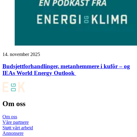
14. november 2025
Budsjett­forhandlinger, metanhemmere i kufôr – og
IEAs World Energy Outlook
Om oss
Om oss
Våre partnere
Støtt vårt arbeid
Annonsere