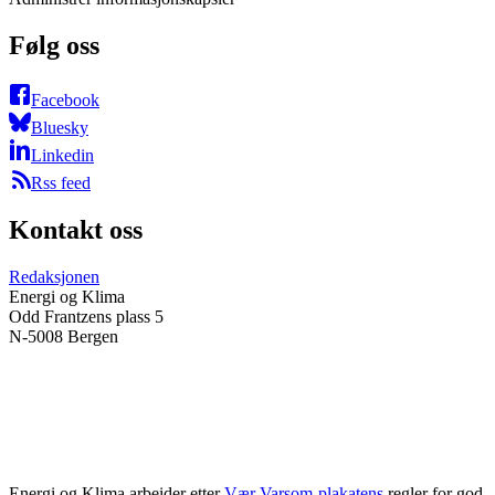
Følg oss
Facebook
Bluesky
Linkedin
Rss feed
Kontakt oss
Redaksjonen
Energi og Klima
Odd Frantzens plass 5
N-5008 Bergen
Energi og Klima arbeider etter
Vær Varsom-plakatens
regler for god