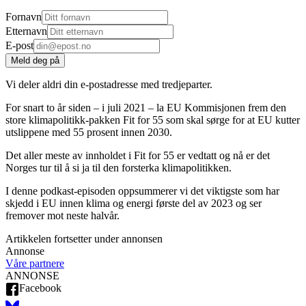
Fornavn
Etternavn
E-post
Meld deg på
Vi deler aldri din e-postadresse med tredjeparter.
For snart to år siden – i juli 2021 – la EU Kommisjonen frem den
store klimapolitikk-pakken Fit for 55 som skal sørge for at EU kutter
utslippene med 55 prosent innen 2030.
Det aller meste av innholdet i Fit for 55 er vedtatt og nå er det
Norges tur til å si ja til den forsterka klimapolitikken.
I denne podkast-episoden oppsummerer vi det viktigste som har
skjedd i EU innen klima og energi første del av 2023 og ser
fremover mot neste halvår.
Artikkelen fortsetter under annonsen
Annonse
Våre partnere
ANNONSE
Facebook