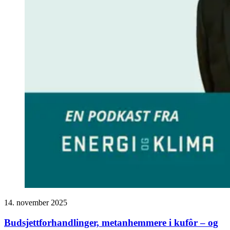
14. november 2025
Budsjett­forhandlinger, metanhemmere i kufôr – og