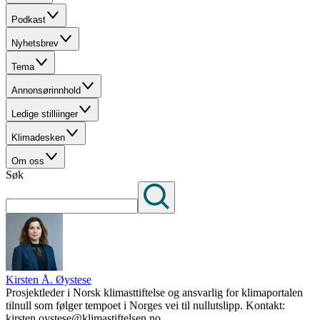
Podkast
Nyhetsbrev
Tema
Annonsørinnhold
Ledige stilliinger
Klimadesken
Om oss
Søk
Kirsten Å. Øystese
Prosjektleder i Norsk klimasttiftelse og ansvarlig for klimaportalen
tilnull som følger tempoet i Norges vei til nullutslipp. Kontakt:
kirsten.oystese@klimastiftelsen.no