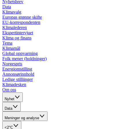
Nyhetsbrev
Data
Klimavalg
Europas grønne skifte
EU-korrespondenten
Klimalederen
Ekspertintervjuet
Klima og finans
Tema
Klimamål
Global oppvarming
Folk mener (holdninger)
Norgespris
Energiomstilling
Annonsørinnhold
Ledige stilliinger
Klimadesken
Om oss
Nyhet
Data
Meninger og analyse
<2°C