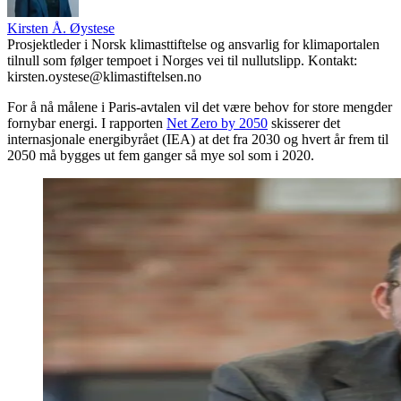
Kirsten Å. Øystese
Prosjektleder i Norsk klimasttiftelse og ansvarlig for klimaportalen
tilnull som følger tempoet i Norges vei til nullutslipp. Kontakt:
kirsten.oystese@klimastiftelsen.no
For å nå målene i Paris-avtalen vil det være behov for store mengder
fornybar energi.
I rapporten
Net Zero by 2050
skisserer det
internasjonale energibyrået (IEA) at det fra 2030 og hvert år frem til
2050 må bygges ut fem ganger så mye sol som i 2020.