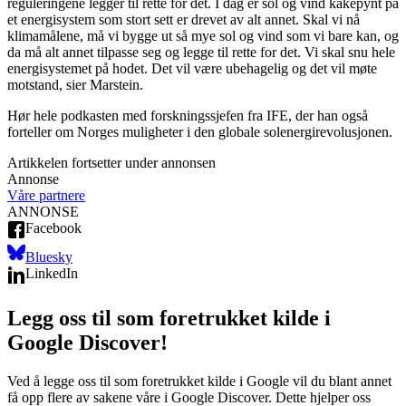
reguleringene legger til rette for det. I dag er sol og vind kakepynt på
et energisystem som stort sett er drevet av alt annet. Skal vi nå
klimamålene, må vi bygge ut så mye sol og vind som vi bare kan, og
da må alt annet tilpasse seg og legge til rette for det. Vi skal snu hele
energisystemet på hodet. Det vil være ubehagelig og det vil møte
motstand, sier Marstein.
Hør hele podkasten med forskningssjefen fra IFE, der han også
forteller om Norges muligheter i den globale solenergirevolusjonen.
Artikkelen fortsetter under annonsen
Annonse
Våre partnere
ANNONSE
Facebook
Bluesky
LinkedIn
Legg oss til som foretrukket kilde i
Google Discover!
Ved å legge oss til som foretrukket kilde i Google vil du blant annet
få opp flere av sakene våre i Google Discover. Dette hjelper oss