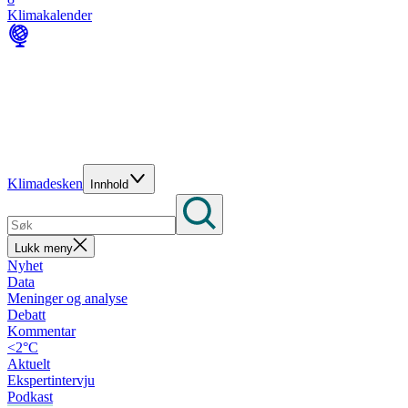
Klimakalender
Klimadesken
Innhold
Lukk meny
Nyhet
Data
Meninger og analyse
Debatt
Kommentar
<2°C
Aktuelt
Ekspertintervju
Podkast